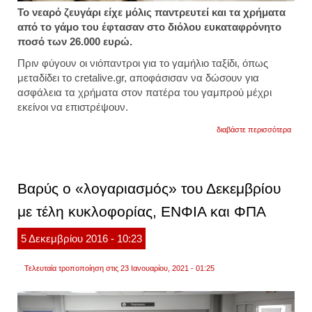
Το νεαρό ζευγάρι είχε μόλις παντρευτεί και τα χρήματα
από το γάμο του έφτασαν στο διόλου ευκαταφρόνητο
ποσό των 26.000 ευρώ.
Πριν φύγουν οι νιόπαντροι για το γαμήλιο ταξίδι, όπως
μεταδίδει το cretalive.gr, αποφάσισαν να δώσουν για
ασφάλεια τα χρήματα στον πατέρα του γαμπρού μέχρι
εκείνοι να επιστρέψουν.
για
διαβάστε περισσότερα
ηράκλ
η...
γκάφ
του
πεθερ
Βαρύς ο «λογαριασμός» του Δεκεμβρίου
κόστι
ακριβ
με τέλη κυκλοφορίας, ΕΝΦΙΑ και ΦΠΑ
στους
νεόνυ
5
Δεκεμβρίου
2016
- 10:23
Τελευταία τροποποίηση στις 23 Ιανουαρίου, 2021 - 01:25