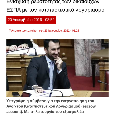
Ενίσχυση ρευστότητας των δικαιούχων
επιστ
αγρότ
ΕΣΠΑ με τον καταπιστευτικό λογαριασμό
και
μπλοκ
20
Δεκεμβρίου
2016
- 08:52
Τελευταία τροποποίηση στις 23 Ιανουαρίου, 2021 - 01:25
Υπεγράφη η σύμβαση για την ενεργοποίηση του
Ανοιχτού Καταπιστευτικού Λογαριασμού (escrow
account). Με τη λειτουργία του εξασφαλίζει