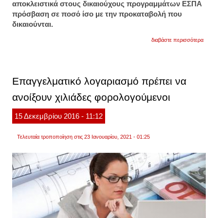
αποκλειστικά στους δικαιούχους προγραμμάτων ΕΣΠΑ
πρόσβαση σε ποσό ίσο με την προκαταβολή που
δικαιούνται.
για
διαβάστε περισσότερα
ενίσχ
ρευστ
των
δικαι
εσπα
Επαγγελματικό λογαριασμό πρέπει να
με
τον
ανοίξουν χιλιάδες φορολογούμενοι
καταπ
λογαρ
15
Δεκεμβρίου
2016
- 11:12
Τελευταία τροποποίηση στις 23 Ιανουαρίου, 2021 - 01:25