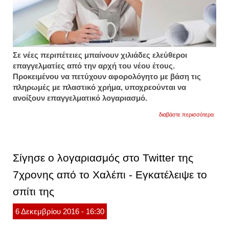
Σε νέες περιπέτειες μπαίνουν χιλιάδες ελεύθεροι
επαγγελματίες από την αρχή του νέου έτους.
Προκειμένου να πετύχουν αφορολόγητο με βάση τις
πληρωμές με πλαστικό χρήμα, υποχρεούνται να
ανοίξουν επαγγελματικό λογαριασμό.
για
διαβάστε περισσότερα
επαγγ
λογαρ
πρέπε
να
ανοίξ
Σίγησε ο λογαριασμός στο Twitter της
χιλιάδ
φορολ
7χρονης από το Χαλέπι - Εγκατέλειψε το
σπίτι της
6
Δεκεμβρίου
2016
- 16:30