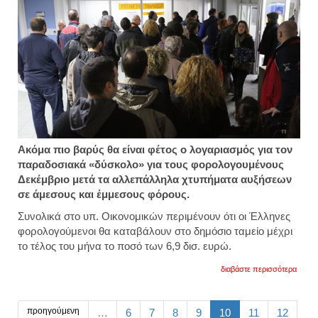
Ακόμα πιο βαρύς θα είναι φέτος ο λογαριασμός για τον
παραδοσιακά «δύσκολο» για τους φορολογουμένους
Δεκέμβριο μετά τα αλλεπάλληλα χτυπήματα αυξήσεων
σε άμεσους και έμμεσους φόρους.
Συνολικά στο υπ. Οικονομικών περιμένουν ότι οι Έλληνες
φορολογούμενοι θα καταβάλουν στο δημόσιο ταμείο μέχρι
το τέλος του μήνα το ποσό των 6,9 δισ. ευρώ.
για
διαβάστε περισσότερα
βαρύς
ο
«λογα
του
προηγούμενη
…
6
7
8
9
10
11
12