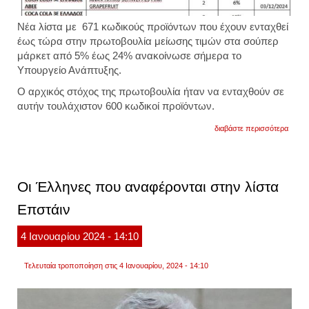
Νέα λίστα με 671 κωδικούς προϊόντων που έχουν ενταχθεί
έως τώρα στην πρωτοβουλία μείωσης τιμών στα σούπερ
μάρκετ από 5% έως 24% ανακοίνωσε σήμερα το
Υπουργείο Ανάπτυξης.
Ο αρχικός στόχος της πρωτοβουλία ήταν να ενταχθούν σε
αυτήν τουλάχιστον 600 κωδικοί προϊόντων.
για
διαβάστε περισσότερα
οι
671
κωδικ
που
ανακο
Οι Έλληνες που αναφέρονται στην λίστα
το
υπουρ
Επστάιν
ανάπτ
4
Ιανουαρίου
2024
- 14:10
Τελευταία τροποποίηση στις 4 Ιανουαρίου, 2024 - 14:10