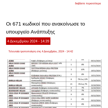
για
διαβάστε περισσότερα
ο
τραμπ
έχει
μηνύσ
τον
Οι 671 κωδικοί που ανακοίνωσε το
ρούπε
μέρντ
υπουργείο Ανάπτυξης
δύο
δημοσ
της
4
Δεκεμβρίου
2024
- 14:39
wall
street
journa
Τελευταία τροποποίηση στις 4 Δεκεμβρίου, 2024 - 14:42
και
τον
εκδότ
της
εφημε
dow
jones
για
δυσφή
και
συκοφ