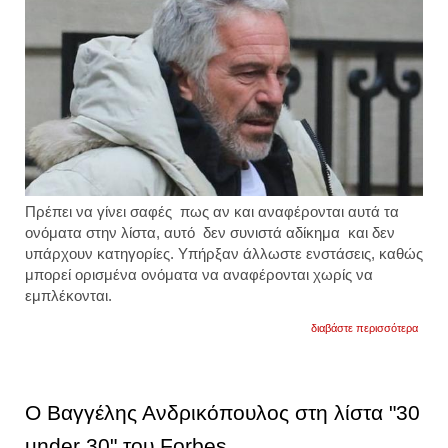
Πρέπει να γίνει σαφές πως αν και αναφέρονται αυτά τα
ονόματα στην λίστα, αυτό δεν συνιστά αδίκημα και δεν
υπάρχουν κατηγορίες. Υπήρξαν άλλωστε ενστάσεις, καθώς
μπορεί ορισμένα ονόματα να αναφέρονται χωρίς να
εμπλέκονται.
για
διαβάστε περισσότερα
οι
έλλην
που
αναφέ
στην
Ο Βαγγέλης Ανδρικόπουλος στη λίστα "30
λίστα
επστά
under 30" του Forbes