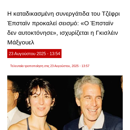
επιτελ
τραμπ
ετοιμά
H καταδικασμένη συνεργάτιδα του Τζέφρι
λίστα
με
Έπσταϊν προκαλεί σεισμό: «Ο Έπσταϊν
χώρε
που
δεν αυτοκτόνησε», ισχυρίζεται η Γκισλέιν
έχουν
αμερι
κρατο
Μάξγουελ
23
Αυγούστου
2025
- 13:54
Τελευταία τροποποίηση στις 23 Αυγούστου, 2025 - 13:57