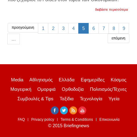
για
διαβάστε περισσότερα
ο
βαγγέ
ανδρι
στη
προηγούμενη
1
2
3
4
5
6
7
8
9
λίστα
"30
επόμενη
…
under
30"
του
forbe
Media
Αθλητισμός
Ελλάδα
Εφημερίδες
Κόσμος
Μαγειρική
Ομορφιά
Ορθοδοξία
Πολιτισμός/Τέχνες
Συμβουλές & Tips
Ταξίδια
Τεχνολογία
Υγεία
FAQ
Privacy policy
Terms & Conditions
Επικοινωνία
© 2015 Briefingnews