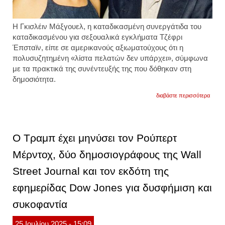
Η Γκισλέιν Μάξγουελ, η καταδικασμένη συνεργάτιδα του
καταδικασμένου για σεξουαλικά εγκλήματα Τζέφρι
Έπσταϊν, είπε σε αμερικανούς αξιωματούχους ότι η
πολυσυζητημένη «λίστα πελατών δεν υπάρχει», σύμφωνα
με τα πρακτικά της συνέντευξής της που δόθηκαν στη
δημοσιότητα.
για
διαβάστε περισσότερα
h
καταδ
συνερ
του
τζέφρι
Ο Τραμπ έχει μηνύσει τον Ρούπερτ
έπστα
προκα
Μέρντοχ, δύο δημοσιογράφους της Wall
σεισμ
«ο
Street Journal και τον εκδότη της
έπστα
δεν
αυτοκ
εφημερίδας Dow Jones για δυσφήμιση και
ισχυρί
η
συκοφαντία
γκισλέ
μάξγο
25
Ιουλίου
2025
- 15:09