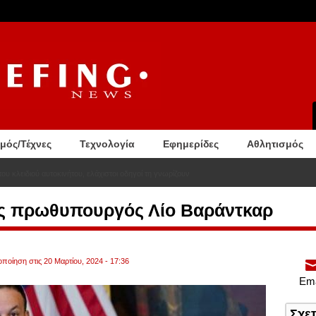
σμός/Τέχνες
Τεχνολογία
Εφημερίδες
Αθλητισμός
ου κλειδιού αυτοκινήτου, ελάχιστοι οδηγοί τη γνωρίζουν
δός πρωθυπουργός Λίο Βαράντκαρ
οποίηση στις 20 Μαρτίου, 2024 - 17:36
Ema
Σχε