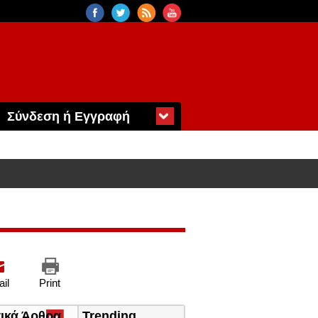
Σύνδεση ή Εγγραφή
il
Print
τικά Άρθρα
(ενεργή
Trending