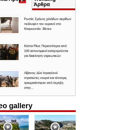
καρτέλα)
Άρθρα
Ρωσία: Σμήνος χιλιάδων ακρίδων
«κάλυψε» τον ουρανό στο
Νταγκεστάν. Βίντεο
Κόστα Ρίκα: Περισσότεροι από
100 αστυνομικοί κατηγορούνται
για διακίνηση ναρκωτικών
Λίβανος: Δύο Ισραηλινοί
στρατιώτες νεκροί και τέσσερις
τραυματίστηκαν από έκρηξη
στην...
eo gallery