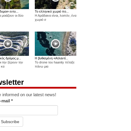
δυμοι» εντυ...
Το ελληνικό χωριό πο...
 μοιάζουν οι δύο
Η Αράδαινα είναι, λοιπόν, ένα
χωριό σ
κός δρόμος μ...
Η βυθισμένη «Ατλαντί...
οι την ξέρουν την
Το drone του haanity πέταξε
 κα
πάνω μια
sletter
y informed on our latest news!
-mail
*
Subscribe