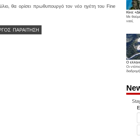
ούλιο, θα ορίσει πρωθυπουργό τον νέο ηγέτη του Fine
Κίνα: «Δί
Με θαύμα
ναοί,
ΡΓΌΣ
ΠΑΡΑΊΤΗΣΗ
Ο ελληνι
Οι ντόπι
διαδρομή
New
Sta
E