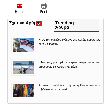
Email
Print
Σχετικά Άρθρα
(ενεργή
Trending
καρτέλα)
Άρθρα
ΗΠΑ: Το Κογκρέσο ενέκρινε νέο πακέτο κυρώσεων
κατά της Ρωσίας
Η Μόσχα χαρακτηρίζει το περιστατικό με drone στο
αεροδρόμιο της Λειψίας «ττημένη...
Αντίποινα από Μαδρίτη στη Ρώμη: Θα ελέγχονται οι
ταξιδιώτες από την Ιταλία