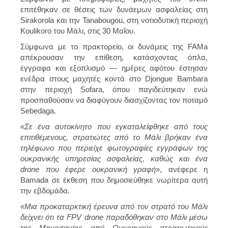
επιτέθηκαν σε θέσεις των δυνάεμων ασφαλείας στη
Sirakorola και την Tanabougou, στη νοτιοδυτική περιοχή
Koulikoro του Μάλι, στις 30 Μαΐου.
Σύμφωνα με το πρακτορείο, οι δυνάμεις της FAMa
απέκρουσαν την επίθεση, κατάσχοντας όπλα,
έγγραφα και εξοπλισμό — ημέρες αφότου έστησαν
ενέδρα στους μαχητές κοντά στο Djongue Bambara
στην περιοχή Sofara, όπου παγιδεύτηκαν ενώ
προσπαθούσαν να διαφύγουν διασχίζοντας τον ποταμό
Sebedaga.
«Σε ένα αυτοκίνητο που εγκαταλείφθηκε από τους
επιτιθέμενους, στρατιώτες από το Μάλι βρήκαν ένα
τηλέφωνο που περιείχε φωτογραφίες εγγράφων της
ουκρανικής υπηρεσίας ασφαλείας, καθώς και ένα
drone που έφερε ουκρανική γραφή
», ανέφερε η
Bamada σε έκθεση που δημοσιεύθηκε νωρίτερα αυτή
την εβδομάδα.
«Μια προκαταρκτική έρευνα από τον στρατό του Μάλι
δείχνει ότι τα FPV drone παραδόθηκαν στο Μάλι μέσω
της Μαυριτανίας από Ουκρανούς στρατιωτικούς