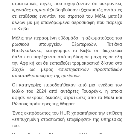
στρατιωτικές πηγές που ισχυρίζονταν ότι ουκρανικές
«
μονάδες σαμποτάζ»
βοηθούσαν τζιχαντιστές αντάρτες
σε επιθέσεις εναντίον του στρατού του Μάλι, μεταξύ
άλλων με μη επανδρωμένα αεροσκάφη που παρείχε
το Κίεβο.
Μόλις την περασμένη εβδομάδα, η αξιωματούχος του
ρωσικού υπουργείου Εξωτερικών, Τατιάνα
Ντοβγκαλένκο, κατηγόρησε το Κίεβο ότι διοχετεύει
όπλα που παρέχονται από τη Δύση σε μαχητές σε όλη
την Αφρική και ότι εκπαιδεύει τρομοκρατικά δίκτυα στο
Σαχέλ ως μέρος
«συστηματικών προσπαθειών
αποσταθεροποίησης της ηπείρου».
Οι κατηγορίες πυροδοτήθηκαν από μια ενέδρα τον
Ιούλιο του 2024 από αντάρτες Τουαρέγκ, η οποία
άφησε νεκρούς δεκάδες στρατιώτες από το Μάλι και
Ρώσους πράκτορες της Wagner.
Ένας εκπρόσωπος του HUR χαρακτήρισε την επίθεση
«επιτυχημένη στρατιωτική επιχείρηση» της υπηρεσίας
του.