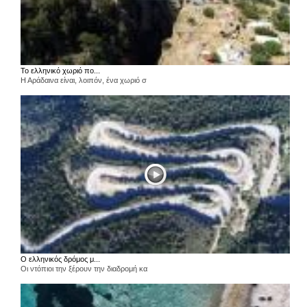
Το ελληνικό χωριό πο...
Η Αράδαινα είναι, λοιπόν, ένα χωριό σ
Ο ελληνικός δρόμος μ...
Οι ντόπιοι την ξέρουν την διαδρομή κα