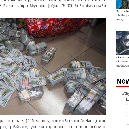
,2 εκατ. νάιρα Νιγηρίας (αξίας 75.000 δολαρίων) αλλά
Κίνα: «Δί
Με θαύμα
ναοί,
Ο ελληνι
Οι ντόπι
διαδρομή
New
Sta
E
 με τα emails (419 scams, αποκαλούνται διεθνώς) που
ηρία, μιλώντας για εκατομμύρια που συσσωρεύονται