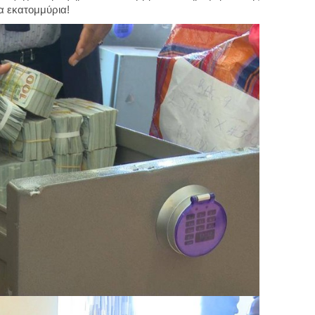
α εκατομμύρια!