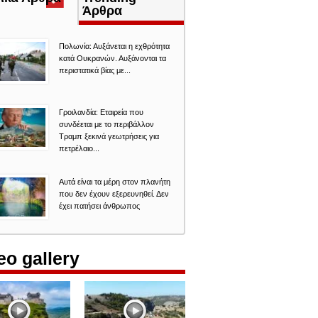
καρτέλα)
Άρθρα
Πολωνία: Αυξάνεται η εχθρότητα
κατά Ουκρανών. Αυξάνονται τα
περιστατικά βίας με...
Γροιλανδία: Εταιρεία που
συνδέεται με το περιβάλλον
Τραμπ ξεκινά γεωτρήσεις για
πετρέλαιο...
Αυτά είναι τα μέρη στον πλανήτη
που δεν έχουν εξερευνηθεί. Δεν
έχει πατήσει άνθρωπος
eo gallery