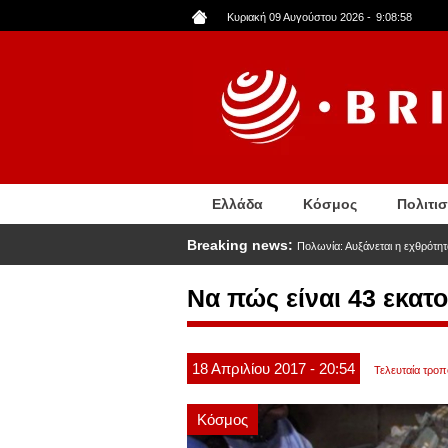
Παράκαμψη
Κυριακή 09 Αυγούστου 2026
-
9:09:00
προς
το
κυρίως
περιεχόμενο
Ελλάδα
Κόσμος
Πολιτι
Breaking news:
Πολωνία: Αυξάνεται η εχθρότητ
Να πώς είναι 43 εκατ
18
Απριλίου
2017
- 20:54
Τελευταία τροπ
Κόσμος