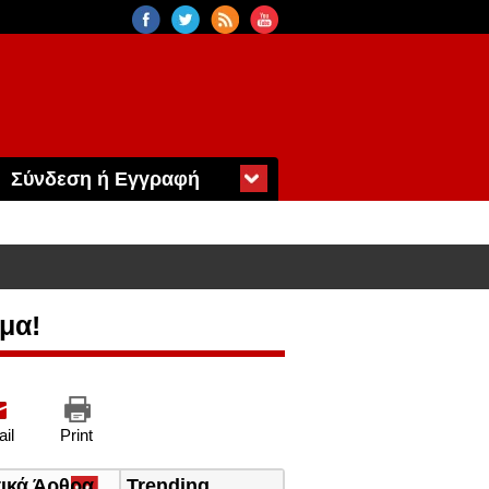
Σύνδεση ή Εγγραφή
μα!
il
Print
τικά Άρθρα
(ενεργή
Trending