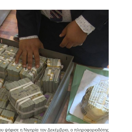
υ ψήφισε η Νιγηρία τον Δεκέμβριο, ο πληροφοριοδότης