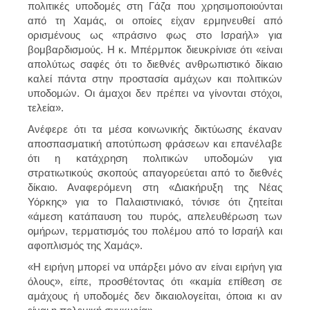
πολιτικές υποδομές στη Γάζα που χρησιμοποιούνται
από τη Χαμάς, οι οποίες είχαν ερμηνευθεί από
ορισμένους ως «πράσινο φως στο Ισραήλ» για
βομβαρδισμούς. Η κ. Μπέρμποκ διευκρίνισε ότι «είναι
απολύτως σαφές ότι το διεθνές ανθρωπιστικό δίκαιο
καλεί πάντα στην προστασία αμάχων και πολιτικών
υποδομών. Οι άμαχοι δεν πρέπει να γίνονται στόχοι,
τελεία».
Ανέφερε ότι τα μέσα κοινωνικής δικτύωσης έκαναν
αποσπασματική αποτύπωση φράσεων και επανέλαβε
ότι η κατάχρηση πολιτικών υποδομών για
στρατιωτικούς σκοπούς απαγορεύεται από το διεθνές
δίκαιο. Αναφερόμενη στη «Διακήρυξη της Νέας
Υόρκης» για το Παλαιστινιακό, τόνισε ότι ζητείται
«άμεση κατάπαυση του πυρός, απελευθέρωση των
ομήρων, τερματισμός του πολέμου από το Ισραήλ και
αφοπλισμός της Χαμάς».
«Η ειρήνη μπορεί να υπάρξει μόνο αν είναι ειρήνη για
όλους», είπε, προσθέτοντας ότι «καμία επίθεση σε
αμάχους ή υποδομές δεν δικαιολογείται, όποια κι αν