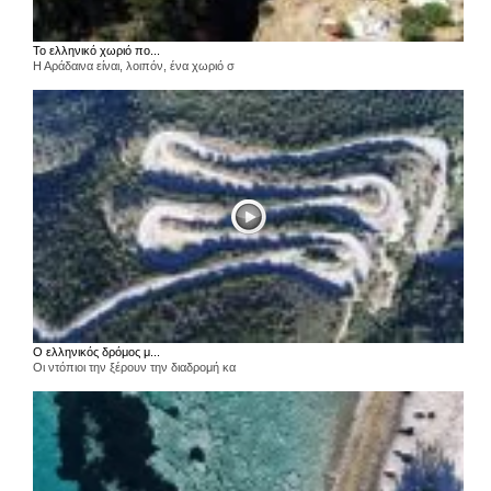
Το ελληνικό χωριό πο...
Η Αράδαινα είναι, λοιπόν, ένα χωριό σ
Ο ελληνικός δρόμος μ...
Οι ντόπιοι την ξέρουν την διαδρομή κα