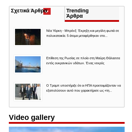
Σχετικά Άρθρα
(ενεργή
Trending
καρτέλα)
Άρθρα
Νέα Υόρκη - Μπρόνξ: Έκρηξη και μεγάλη φωτιά σε
πολυκατοικία. 5 άτομα μεταφέρθηκαν στο...
Επίθεση της Ρωσίας σε πλοίο στη Μαύρη Θάλασσα
εντός ουκρανικών υδάτων. Ένας νεκρός
Ο Τραμπ υποστήριξε ότι οι ΗΠΑ προετοιμάζονταν να
εξαπολύσουν αυτό που χαρακτήρισε ως «τη...
Video gallery