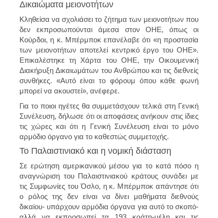
Δικαιώματα μειονοτήτων
Κληθείσα να σχολιάσει το ζήτημα των μειονοτήτων που
δεν εκπροσωπούνται άμεσα στον ΟΗΕ, όπως οι
Κούρδοι, η κ. Μπέρμποκ επανέλαβε ότι «η προστασία
των μειονοτήτων αποτελεί κεντρικό έργο του ΟΗΕ».
Επικαλέστηκε τη Χάρτα του ΟΗΕ, την Οικουμενική
Διακήρυξη Δικαιωμάτων του Ανθρώπου και τις διεθνείς
συνθήκες. «Αυτό είναι το φόρουμ όπου κάθε φωνή
μπορεί να ακουστεί», ανέφερε.
Για το ποιοι ηγέτες θα συμμετάσχουν τελικά στη Γενική
Συνέλευση, δήλωσε ότι οι αποφάσεις ανήκουν στις ίδιες
τις χώρες και ότι η Γενική Συνέλευση είναι το μόνο
αρμόδιο όργανο για το καθεστώς συμμετοχής.
Το Παλαιστινιακό και η νομική διάσταση
Σε ερώτηση αμερικανικού μέσου για το κατά πόσο η
αναγνώριση του Παλαιστινιακού κράτους συνάδει με
τις Συμφωνίες του Όσλο, η κ. Μπέρμποκ απάντησε ότι
ο ρόλος της δεν είναι να δίνει μαθήματα διεθνούς
δικαίου- υπάρχουν αρμόδια όργανα για αυτό το σκοπό-
αλλά να εκπροσωπεί τα 193 κράτη-μέλη και τις