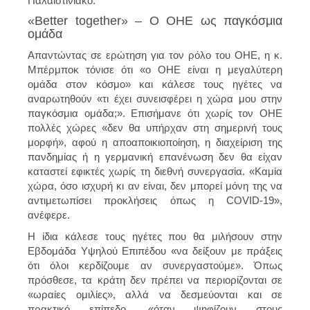
Παλαιστινιακό
.
«Better together» – Ο ΟΗΕ ως παγκόσμια
ομάδα
Απαντώντας σε ερώτηση για τον ρόλο του ΟΗΕ, η κ.
Μπέρμποκ τόνισε ότι «ο ΟΗΕ είναι η μεγαλύτερη
ομάδα στον κόσμο» και κάλεσε τους ηγέτες να
αναρωτηθούν «τι έχει συνεισφέρει η χώρα μου στην
παγκόσμια ομάδα;». Επισήμανε ότι χωρίς τον ΟΗΕ
πολλές χώρες «δεν θα υπήρχαν στη σημερινή τους
μορφή», αφού η αποαποικιοποίηση, η διαχείριση της
πανδημίας ή η γερμανική επανένωση δεν θα είχαν
καταστεί εφικτές χωρίς τη διεθνή συνεργασία. «Καμία
χώρα, όσο ισχυρή κι αν είναι, δεν μπορεί μόνη της να
αντιμετωπίσει προκλήσεις όπως η COVID-19»,
ανέφερε.
Η ίδια κάλεσε τους ηγέτες που θα μιλήσουν στην
Εβδομάδα Υψηλού Επιπέδου «να δείξουν με πράξεις
ότι όλοι κερδίζουμε αν συνεργαστούμε». Όπως
πρόσθεσε, τα κράτη δεν πρέπει να περιορίζονται σε
«ωραίες ομιλίες», αλλά να δεσμεύονται και σε
πρακτικό επίπεδο, «όταν ψηφίζουν στους