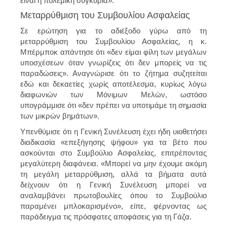
είναι η πολεμική συγκυρία».
Μεταρρύθμιση του Συμβουλίου Ασφαλείας
Σε ερώτηση για το αδιέξοδο γύρω από τη
μεταρρύθμιση του Συμβουλίου Ασφαλείας, η κ.
Μπέρμποκ απάντησε ότι «δεν είμαι φίλη των μεγάλων
υποσχέσεων όταν γνωρίζεις ότι δεν μπορείς να τις
παραδώσεις». Αναγνώρισε ότι το ζήτημα συζητείται
εδώ και δεκαετίες χωρίς αποτέλεσμα, κυρίως λόγω
διαφωνιών των Μόνιμων Μελών, ωστόσο
υπογράμμισε ότι «δεν πρέπει να υποτιμάμε τη σημασία
των μικρών βημάτων».
Υπενθύμισε ότι η Γενική Συνέλευση έχει ήδη υιοθετήσει
διαδικασία «επεξήγησης ψήφου» για τα βέτο που
ασκούνται στο Συμβούλιο Ασφαλείας, επιτρέποντας
μεγαλύτερη διαφάνεια. «Μπορεί να μην έχουμε ακόμη
τη μεγάλη μεταρρύθμιση, αλλά τα βήματα αυτά
δείχνουν ότι η Γενική Συνέλευση μπορεί να
αναλαμβάνει πρωτοβουλίες όπου το Συμβούλιο
παραμένει μπλοκαρισμένο», είπε, φέρνοντας ως
παράδειγμα τις πρόσφατες αποφάσεις για τη Γάζα.