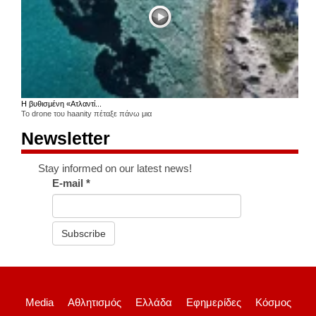
Η βυθισμένη «Ατλαντί...
Το drone του haanity πέταξε πάνω μια
Newsletter
Stay informed on our latest news!
E-mail
*
Subscribe
Media
Αθλητισμός
Ελλάδα
Εφημερίδες
Κόσμος