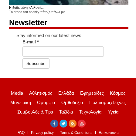
Η βυθισμένη «Ατλαντί...
Το drone του haanity πέταξε πάνω μια
Newsletter
Stay informed on our latest news!
E-mail
*
Subscribe
Media
Αθλητισμός
Ελλάδα
Εφημερίδες
Κόσμος
Μαγειρική
Ομορφιά
Ορθοδοξία
Πολιτισμός/Τέχνες
Συμβουλές & Tips
Ταξίδια
Τεχνολογία
Υγεία
FAQ
Privacy policy
Terms & Conditions
Επικοινωνία