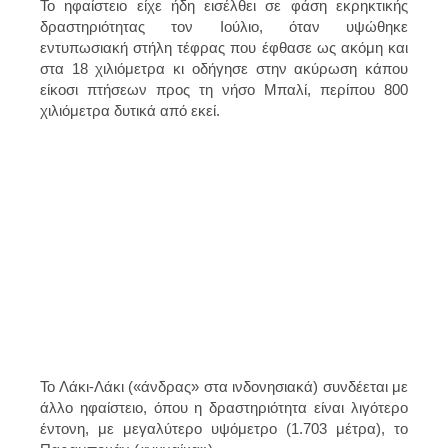
Το ηφαίστειο είχε ήδη εισέλθει σε φάση εκρηκτικής
δραστηριότητας τον Ιούλιο, όταν υψώθηκε
εντυπωσιακή στήλη τέφρας που έφθασε ως ακόμη και
στα 18 χιλιόμετρα κι οδήγησε στην
ακύρωση κάπου
είκοσι πτήσεων προς τη νήσο Μπαλί,
περίπου 800
χιλιόμετρα δυτικά από εκεί.
Το Λάκι-Λάκι («άνδρας» στα ινδονησιακά) συνδέεται με
άλλο ηφαίστειο, όπου η δραστηριότητα είναι λιγότερο
έντονη, με μεγαλύτερο υψόμετρο (1.703 μέτρα), το