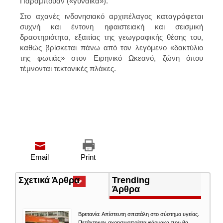
Παραμπουάν («γυναίκα»).
Στο αχανές ινδονησιακό αρχιπέλαγος καταγράφεται
συχνή και έντονη ηφαιστειακή και σεισμική
δραστηριότητα, εξαιτίας της γεωγραφικής θέσης του,
καθώς βρίσκεται πάνω από τον λεγόμενο «δακτύλιο
της φωτιάς» στον Ειρηνικό Ωκεανό, ζώνη όπου
τέμνονται τεκτονικές πλάκες.
Email
Print
Σχετικά Άρθρα
(ενεργή
Trending
καρτέλα)
Άρθρα
Βρετανία: Απίστευτη σπατάλη στο σύστημα υγείας.
Πετάχτηκαν αχρησιμοποίητα φάρμακα που θα...