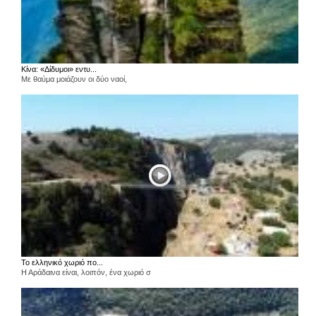
Κίνα: «Δίδυμοι» εντυ...
Με θαύμα μοιάζουν οι δύο ναοί,
Το ελληνικό χωριό πο...
Η Αράδαινα είναι, λοιπόν, ένα χωριό σ