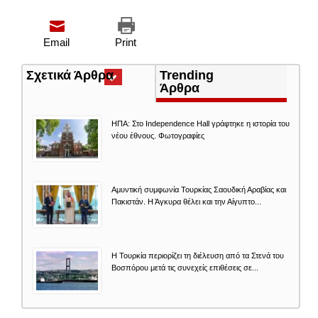
Email
Print
Σχετικά Άρθρα
(ενεργή
Trending
καρτέλα)
Άρθρα
ΗΠΑ: Στο Independence Hall γράφτηκε η ιστορία του
νέου έθνους. Φωτογραφίες
Αμυντική συμφωνία Τουρκίας Σαουδική Αραβίας και
Πακιστάν. Η Άγκυρα θέλει και την Αίγυπτο...
Η Τουρκία περιορίζει τη διέλευση από τα Στενά του
Βοσπόρου μετά τις συνεχείς επιθέσεις σε...