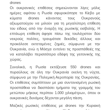
drones
Οι ουκρανικές επιθέσεις σημειώνονται λίγες μόλις
ημέρες αφότου η Ρωσία σφυροκόπησε το Κίεβο με
κύματα drones κάνοντας τους Ουκρανούς
αξιωματούχου να μιλούν για τη μεγαλύτερη επίθεση
του είδους από την έναρξη της ρωσικής εισβολής. Η
επτάωρη επίθεση άφησε πίσω της τουλάχιστον δύο
νεκρούς πολίτες, τραυμάτισε δεκάδες άλλους και
προκάλεσε εκτεταμένες ζημιές, σύμφωνα με την
Ουκρανία, ενώ η Μόσχα εντείνει τις προσπάθειές της
να καταλάβει περισσότερα εδάφη της γειτονικής της
χώρας.
Συνολικά, η Ρωσία εκτόξευσε 550 drones και
πυραύλους σε όλη την Ουκρανία εκείνη τη νύχτα,
σύμφωνα με την Πολεμική Αεροπορία της Ουκρανίας.
Οι επιθέσεις συμπίπτουν με μια συντονισμένη ρωσική
προσπάθεια να διασπάσει τμήματα της γραμμής του
μετώπου μήκους περίπου 1.000 χιλιομέτρων, όπου οι
ουκρανικές δυνάμεις δέχονται μεγάλη πίεση.
Μαζικές ρωσικές επιθέσεις με drones την Κυριακή