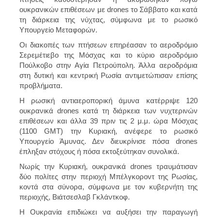
ουκρανικών επιθέσεων με drones το Σάββατο και κατά
τη διάρκεια της νύχτας, σύμφωνα με το ρωσικό
Υπουργείο Μεταφορών.
Οι διακοπές των πτήσεων επηρέασαν το αεροδρόμιο
Σερεμέτιεβο της Μόσχας και το κύριο αεροδρόμιο
Πούλκοβο στην Αγία Πετρούπολη. Άλλα αεροδρόμια
στη δυτική και κεντρική Ρωσία αντιμετώπισαν επίσης
προβλήματα.
Η ρωσική αντιαεροπορική άμυνα κατέρριψε 120
ουκρανικά drones κατά τη διάρκεια των νυχτερινών
επιθέσεων και άλλα 39 πριν τις 2 μ.μ. ώρα Μόσχας
(1100 GMT) την Κυριακή, ανέφερε το ρωσικό
Υπουργείο Άμυνας. Δεν διευκρίνισε πόσα drones
έπληξαν στόχους ή πόσα εκτοξεύτηκαν συνολικά.
Νωρίς την Κυριακή, ουκρανικά drones τραυμάτισαν
δύο πολίτες στην περιοχή Μπέλγκοροντ της Ρωσίας,
κοντά στα σύνορα, σύμφωνα με τον κυβερνήτη της
περιοχής, Βιάτσεσλαβ Γκλάντκοφ.
Η Ουκρανία επιδιώκει να αυξήσει την παραγωγή