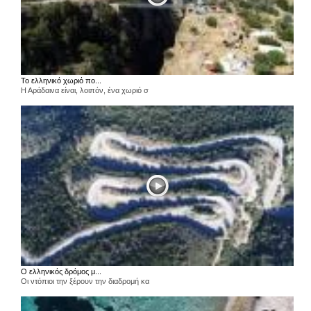
Το ελληνικό χωριό πο...
Η Αράδαινα είναι, λοιπόν, ένα χωριό σ
Ο ελληνικός δρόμος μ...
Οι ντόπιοι την ξέρουν την διαδρομή κα