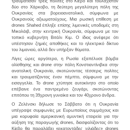
τραυμάτισαν τρεις πολίτες στο Κίεβο και τουλάχιστον
δύο στο Χάρκοβο, τη δεύτερη μεγαλύτερη πόλη της
Ουκρανίας στα βορειοανατολικά, σύμφωνα με
Ουκρανούς αξιωματούχους. Μια ρωσική επίθεση με
drones Shahed έπληξε επίσης λιμενικές υποδομές στη
Μικολάιβ, στην κεντρική Ουκρανία, σύμφωνα με τον
τοπικό κυβερνήτη Βιτάλι Κιμ. Ο ίδιος ανέφερε ότι
υπέστησαν ζημιές αποθήκες και το ηλεκτρικό δίκτυο
του λιμανιού, αλλά δεν υπήρξαν θύματα.
Λίγες ώρες αργότερα, η Ρωσία εξαπέλυσε βόμβα
ολίσθησης και drone στην πόλη Κονστιαντίνιβκα στην
ανατολική Ουκρανία, σκοτώνοντας τέσσερις πολίτες
και τραυματίζοντας έναν πέμπτο, σύμφωνα με την
εισαγγελία. Το drone χτύπησε αυτοκίνητο στο οποίο
επέβαινε ένα παντρεμένο ζευγάρι, σκοτώνοντας
επιτόπου τη 39χρονη γυναίκα και τον 40χρονο άνδρα.
Ο Ζελένσκι δήλωσε το Σάββατο ότι η Ουκρανία
υπέγραψε συμφωνίες με Ευρωπαίους συμμάχους και
μια κορυφαία αμερικανική αμυντική εταιρεία για την
αύξηση της παραγωγής drones, διασφαλίζοντας ότι το
Κίεβο θα παραλάβει «εκατοντάδες χιλιάδες» drones