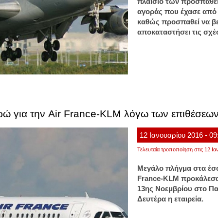
πλαίσιο των προσπαθει
αγοράς που έχασε από 
καθώς προσπαθεί να βε
αποκαταστήσει τις σχέ
ρώ για την Air France-KLM λόγω των επιθέσεω
12
Ιανουαρίου
2016
- 09
Τελευταία τροποποίηση στις 12 Ια
Μεγάλο πλήγμα στα έσο
France-KLM προκάλεσαν
13ης Νοεμβρίου στο Πα
Δευτέρα η εταιρεία.