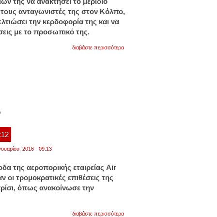
ών της να ανακτήσει το μερίδιο
τους ανταγωνιστές της στον Κόλπο,
λτιώσει την κερδοφορία της και να
σεις με το προσωπικό της.
για
διαβάστε περισσότερα
η
klm
εφορμά
για
τις
πτήσεις
εξωτερικού
ν
:12
νουαρίου, 2016 - 09:13
δα της αεροπορικής εταιρείας Air
 οι τρομοκρατικές επιθέσεις της
ρίσι, όπως ανακοίνωσε την
για
διαβάστε περισσότερα