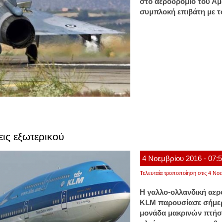
στο αεροδρόμιο του Άμ
συμπλοκή επιβάτη με 
ις εξωτερικού
4
Νοεμβρίου
2016
- 07:
Τελευταία τροποποίηση στις 4 Νοε
Η γαλλο-ολλανδική αερο
KLM παρουσίασε σήμερα
μονάδα μακρινών πτήσ