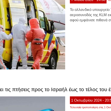
Τε
Το ολλανδικό υπουργείο
αεροσυνοδός της KLM
ε
αφού εμφάνισε πιθανά σ
 τις πτήσεις προς το Ισραήλ έως το τέλος του 
1
Οκτωβρίου
2024
- 20:
Τελευταία τροποποίηση στις 1 Οκτ