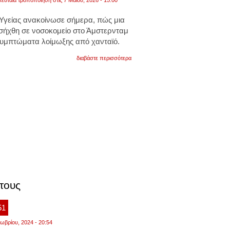
λευταία τροποποίηση στις 7 Μαΐου, 2026 - 15:00
 Υγείας ανακοίνωσε σήμερα, πώς μια
ισήχθη σε νοσοκομείο στο Άμστερνταμ
υμπτώματα λοίμωξης από χανταϊό.
για
διαβάστε περισσότερα
ολλανδία:
αεροσυνοδός
της
klm
νοσηλεύεται
στο
άμστερνταμ
με
συμπτώματα
χανταϊού
έτους
51
ωβρίου, 2024 - 20:54