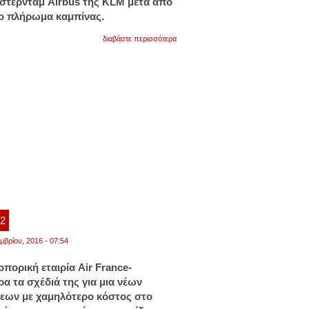
στερνταμ Airbus της KLM μετά από
το πλήρωμα καμπίνας.
για
διαβάστε περισσότερα
πανικός
στον
αέρα
με
επιβάτη
της
klm
–
ολλανδικά
f16
συνόδευσαν
το
αεροσκάφος
στο
άμστερνταμ
52
μβρίου, 2016 - 07:54
πορική εταιρία Air France-
 τα σχέδιά της για μια νέων
εων με χαμηλότερο κόστος στο