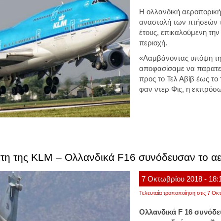
Η ολλανδική αεροπορική
αναστολή των πτήσεών τ
έτους, επικαλούμενη την
περιοχή.
«Λαμβάνοντας υπόψη τη
αποφασίσαμε να παρατε
προς το Τελ Αβίβ έως το
φαν ντερ Φις, η εκπρόσ
βάτη της KLM – Ολλανδικά F16 συνόδευσαν το 
7
Οκτωβρίου
2018
- 18:
Τελευταία τροποποίηση στις 7 Οκτ
Ολλανδικά F 16 συνόδ