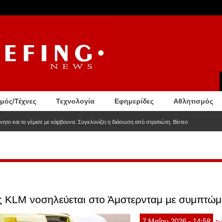
σμός/Τέχνες
Τεχνολογία
Εφημερίδες
Αθλητισμός
νητο και το γέμισε με κάρβουνα. Συγκλονίζει η διάσωση από στρατιώτη. Βίντεο
ς KLM νοσηλεύεται στο Άμστερνταμ με συμπτώμ
7
Μαΐου
2026
- 14:58