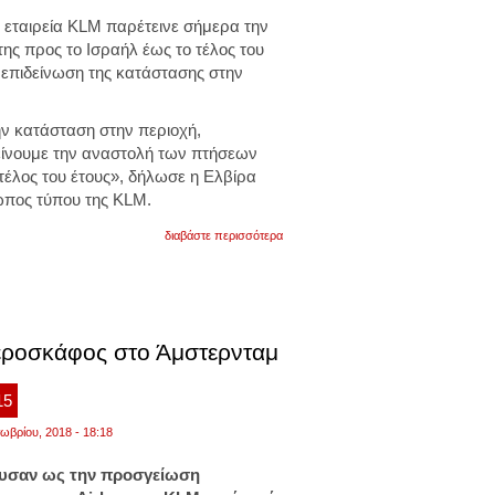
 εταιρεία KLM παρέτεινε σήμερα την
ης προς το Ισραήλ έως το τέλος του
 επιδείνωση της κατάστασης στην
ν κατάσταση στην περιοχή,
ίνουμε την αναστολή των πτήσεων
 τέλος του έτους», δήλωσε η Ελβίρα
ωπος τύπου της KLM.
για
διαβάστε περισσότερα
η
ολλανδική
klm
αναστέλλει
τις
πτήσεις
αεροσκάφος στο Άμστερνταμ
προς
το
ισραήλ
έως
15
το
τέλος
ωβρίου, 2018 - 18:18
του
έτους
ευσαν ως την προσγείωση