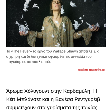
Το «The Fever» το έργο του Wallace Shawn αποτελεί μια
αιχμηρή και δεξιοτεχνικά υφασμένη καταγγελία του
παγκόσμιου καπιταλισμού.
για
διαβάστε περισσότερα
«the
fever»
ο
συγκλ
μονόλ
Άρωμα Χόλυγουντ στην Καρδαμύλη: Η
και
ερμήν
Κέιτ Μπλάνσετ και η Βανέσα Ρεντγκρέιβ
πρόσ
η
συμμετέχουν στα γυρίσματα της ταινίας
κέιτ
μπλάν