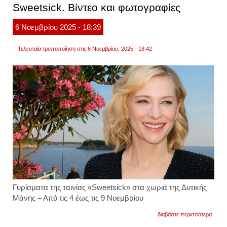
έρχετα
Sweetsick. Βίντεο και φωτογραφίες
στην
ελλάδ
6
Νοεμβρίου
2025
- 18:39
φωτογ
Τελευταία τροποποίηση στις 6 Νοεμβρίου, 2025 - 18:42
Γυρίσματα της ταινίας «Sweetsick» στα χωριά της Δυτικής
Μάνης – Από τις 4 έως τις 9 Νοεμβρίου
για
διαβάστε περισσότερα
άρωμ