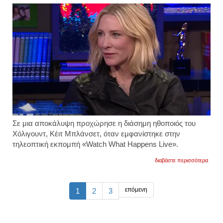
Σε μια αποκάλυψη προχώρησε η διάσημη ηθοποιός του
Χόλιγουντ, Κέιτ Μπλάνσετ, όταν εμφανίστηκε στην
τηλεοπτική εκπομπή «Watch What Happens Live».
για
διαβάστε περισσότερα
η
κέιτ
μπλάν
τους
επόμενη
1
2
3
ξάφνι
όλους
με
την