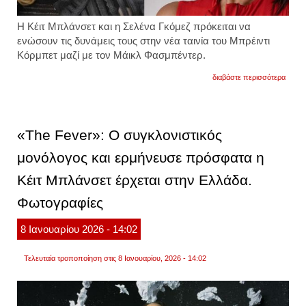
Η Κέιτ Μπλάνσετ και η Σελένα Γκόμεζ πρόκειται να
ενώσουν τις δυνάμεις τους στην νέα ταινία του Μπρέιντι
Κόρμπετ μαζί με τον Μάικλ Φασμπέντερ.
για
διαβάστε περισσότερα
κέιτ
μπλάν
σελέν
γκόμε
και
«The Fever»: Ο συγκλονιστικός
μάικλ
φασμπ
μονόλογος και ερμήνευσε πρόσφατα η
μαζί
σε
Κέιτ Μπλάνσετ έρχεται στην Ελλάδα.
νέα
ταινία.
βίντεο
Φωτογραφίες
8
Ιανουαρίου
2026
- 14:02
Τελευταία τροποποίηση στις 8 Ιανουαρίου, 2026 - 14:02