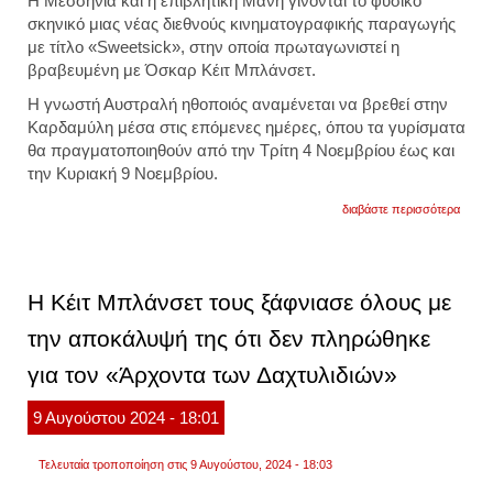
Η Μεσσηνία και η επιβλητική Μάνη γίνονται το φυσικό
σκηνικό μιας νέας διεθνούς κινηματογραφικής παραγωγής
με τίτλο «Sweetsick», στην οποία πρωταγωνιστεί η
βραβευμένη με Όσκαρ Κέιτ Μπλάνσετ.
Η γνωστή Αυστραλή ηθοποιός αναμένεται να βρεθεί στην
Καρδαμύλη μέσα στις επόμενες ημέρες, όπου τα γυρίσματα
θα πραγματοποιηθούν από την Τρίτη 4 Νοεμβρίου έως και
την Κυριακή 9 Νοεμβρίου.
για
διαβάστε περισσότερα
στην
μάνη
θα
βρεθεί
η
Η Κέιτ Μπλάνσετ τους ξάφνιασε όλους με
κέιτ
μπλάν
την αποκάλυψή της ότι δεν πληρώθηκε
για
τα
για τον «Άρχοντα των Δαχτυλιδιών»
γυρίσ
της
ταινία
9
Αυγούστου
2024
- 18:01
«swee
Τελευταία τροποποίηση στις 9 Αυγούστου, 2024 - 18:03