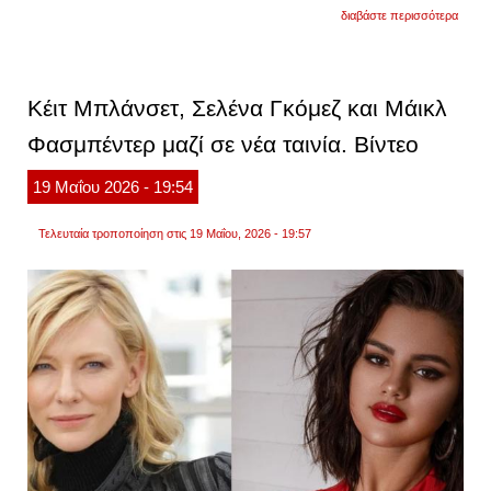
για
διαβάστε περισσότερα
η
κέιτ
μπλάν
θα
διδάξε
Κέιτ Μπλάνσετ, Σελένα Γκόμεζ και Μάικλ
στο
πανεπ
Φασμπέντερ μαζί σε νέα ταινία. Βίντεο
της
οξφόρ
ως
19
Μαΐου
2026
- 19:54
επισκ
καθηγ
Τελευταία τροποποίηση στις 19 Μαΐου, 2026 - 19:57