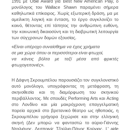
1991 με Obie Award για Best New American Play, ο
μονόλογος του Wallace Shawn παραμένει σήμερα
καθηλωτικά επίκαιρος. Χωρίς εξωτερική δράση, μα με
αμείλικτη λογική και ένταση, το έργο συγκλονίζει το
κοινό, θέτοντας επί τάπητος την ανθρώπινη ευθύνη,
την κοινωνική δικαιοσύνη και τη διαβρωτική λειτουργία
των σύγχρονων δομών εξουσίας.
«
Είναι υπέροχο συναίσθημα να έχεις χρήματα
σε μια χώρα όπου οι περισσότεροι είναι φτωχοί,
να κάνεις βόλτα με ταξί μέσα από φρικτές
φτωχογειτονιές
».
Η Δάφνη Σκρουμπέλου παρουσιάζει τον συγκλονιστικό
αυτό μονόλογο, υπογράφοντας τη μετάφραση, τη
σκηνοθεσία και τη διαμόρφωση του σκηνικού
περιβάλλοντος. Με σπουδές Performing Arts και Acting
στο Λονδίνο και μία μακρόχρονη επαγγελματική
πορεία αρχικά στο βρετανικό θέατρο ως ηθοποιός, η
Σκρουμπέλου γρήγορα ξεχώρισε και στην ελληνική
σκηνή (Δεν μπορώ να φανταστώ το αύριο-Γιάννης
Νταλιάνης, Δεσποινίς Τζούλια-Πάνος Κούγιας, L’ aide