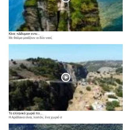
Κίνα: «Δίδυμοι» εντυ...
Με θαύμα μοιάζουν οι δύο ναοί,
Το ελληνικό χωριό πο...
Η Αράδαινα είναι, λοιπόν, ένα χωριό σ