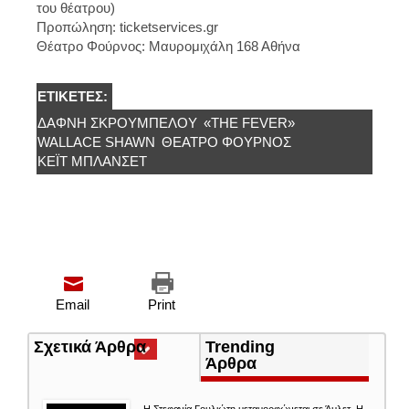
του θέατρου)
Προπώληση: ticketservices.gr
Θέατρο Φούρνος: Μαυρομιχάλη 168 Αθήνα
ΕΤΙΚΈΤΕΣ:
ΔΆΦΝΗ ΣΚΡΟΥΜΠΈΛΟΥ
«THE FEVER»
WALLACE SHAWN
ΘΈΑΤΡΟ ΦΟΎΡΝΟΣ
ΚΈΙΤ ΜΠΛΆΝΣΕΤ
Email
Print
Σχετικά Άρθρα
(ενεργή
Trending
καρτέλα)
Άρθρα
Η Στεφανία Γουλιώτη μεταμορφώνεται σε Άμλετ. Η