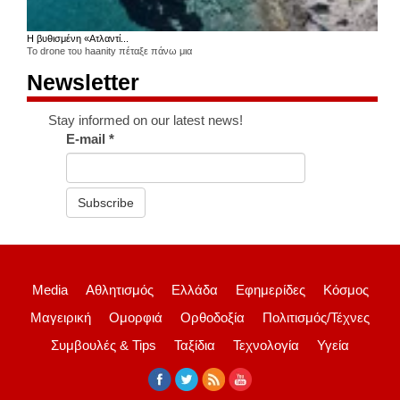
Η βυθισμένη «Ατλαντί...
Το drone του haanity πέταξε πάνω μια
Newsletter
Stay informed on our latest news!
E-mail
*
Subscribe
Media
Αθλητισμός
Ελλάδα
Εφημερίδες
Κόσμος
Μαγειρική
Ομορφιά
Ορθοδοξία
Πολιτισμός/Τέχνες
Συμβουλές & Tips
Ταξίδια
Τεχνολογία
Υγεία