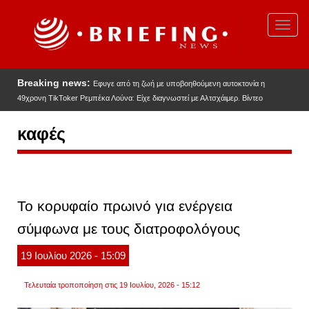
Παράκαμψη
προς
Toggl
το
navig
κυρίως
περιεχόμενο
Breaking news:
Εφυγε από τη ζωή με υποβοηθούμενη αυτοκτονία η
49χρονη TikToker Ρεμπέκα Λούνα: Είχε διαγνωστεί με Αλτσχάιμερ. Βίντεο
καφές
Το κορυφαίο πρωινό για ενέργεια
σύμφωνα με τους διατροφολόγους
19
Ιουλίου
2026
- 15:09
Τελευταία τροποποίηση στις 19 Ιουλίου, 2026 - 15:12