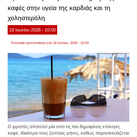
με
καφές στην υγεία της καρδιάς και τη
τους
διατρ
χοληστερόλη
18
Ιουλίου
2026
- 10:00
Τελευταία τροποποίηση στις 18 Ιουλίου, 2026 - 10:03
Ο φραπές αποτελεί μία από τις πιο δημοφιλείς επιλογές
καφέ, ιδιαίτερα τους ζεστούς μήνες, καθώς παρασκευάζεται