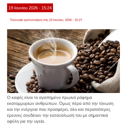
διαφο
19
Ιουνίου
2026
- 15:24
Τελευταία τροποποίηση στις 19 Ιουνίου, 2026 - 15:27
Ο καφές είναι το αγαπημένο πρωινό ρόφημα
εκατομμυρίων ανθρώπων. Όμως πέρα από την τόνωση
και την ενέργεια που προσφέρει, όλο και περισσότερες
έρευνες συνδέουν την κατανάλωσή του με σημαντικά
οφέλη για την υγεία.