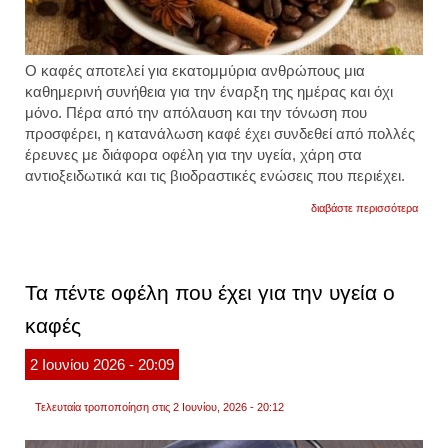
Ο καφές αποτελεί για εκατομμύρια ανθρώπους μια
καθημερινή συνήθεια για την έναρξη της ημέρας και όχι
μόνο. Πέρα από την απόλαυση και την τόνωση που
προσφέρει, η κατανάλωση καφέ έχει συνδεθεί από πολλές
έρευνες με διάφορα οφέλη για την υγεία, χάρη στα
αντιοξειδωτικά και τις βιοδραστικές ενώσεις που περιέχει.
για
διαβάστε περισσότερα
αυτά
τα
συστα
δεν
πρέπε
Τα πέντε οφέλη που έχει για την υγεία ο
να
τα
καφές
βάζετ
στον
καφέ
2
Ιουνίου
2026
- 20:09
σας
για
να
Τελευταία τροποποίηση στις 2 Ιουνίου, 2026 - 20:12
απολα
τα
οφέλη