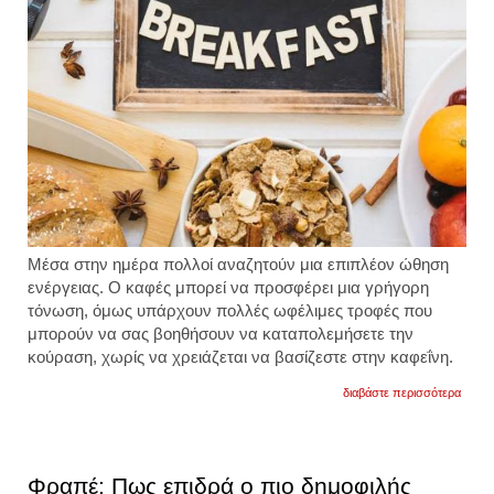
Μέσα στην ημέρα πολλοί αναζητούν μια επιπλέον ώθηση
ενέργειας. Ο καφές μπορεί να προσφέρει μια γρήγορη
τόνωση, όμως υπάρχουν πολλές ωφέλιμες τροφές που
μπορούν να σας βοηθήσουν να καταπολεμήσετε την
κούραση, χωρίς να χρειάζεται να βασίζεστε στην καφεΐνη.
για
διαβάστε περισσότερα
το
κορυφ
πρωι
για
ενέργ
Φραπέ: Πως επιδρά ο πιο δημοφιλής
σύμφ