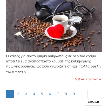
του
Ο καφές για εκατομμύρια ανθρώπους σε όλο τον κόσμο
αποτελεί ένα αναπόσπαστο κομμάτι της καθημερινής
πρωινής ρουτίνας. Ωστόσο γνωρίζατε ότι έχει πολλά οφέλη
για την υγεία;
για
διαβάστε περισσότερα
τα
πέντε
οφέλη
που
1
2
3
4
5
6
7
8
9
…
έχει
για
επόμενη
την
υγεία