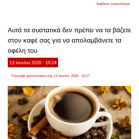
για
διαβάστε περισσότερα
ο
καφές
δεν
προσφ
μόνο
Αυτά τα συστατικά δεν πρέπει να τα βάζετε
ενέργε
τα
στον καφέ σας για να απολαμβάνετε τα
5
σημαν
οφέλη του
οφέλη
που
κρύβε
13
Ιουνίου
2026
- 10:24
το
αγαπ
πρωι
Τελευταία τροποποίηση στις 13 Ιουνίου, 2026 - 10:27
ρόφη