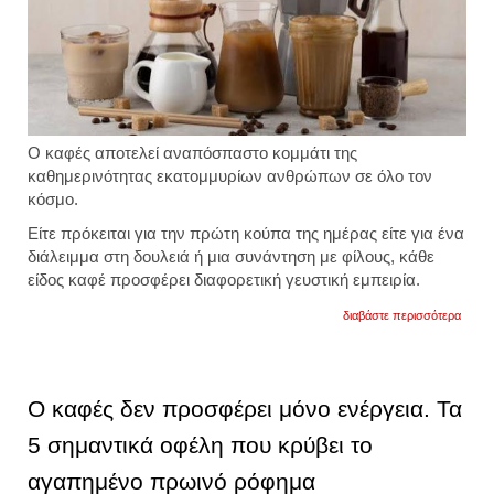
Ο καφές αποτελεί αναπόσπαστο κομμάτι της
καθημερινότητας εκατομμυρίων ανθρώπων σε όλο τον
κόσμο.
Είτε πρόκειται για την πρώτη κούπα της ημέρας είτε για ένα
διάλειμμα στη δουλειά ή μια συνάντηση με φίλους, κάθε
είδος καφέ προσφέρει διαφορετική γευστική εμπειρία.
για
διαβάστε περισσότερα
τα
είδη
του
καφέ:
όσα
Ο καφές δεν προσφέρει μόνο ενέργεια. Τα
πρέπε
να
5 σημαντικά οφέλη που κρύβει το
γνωρί
και
αγαπημένο πρωινό ρόφημα
οι
βασικ