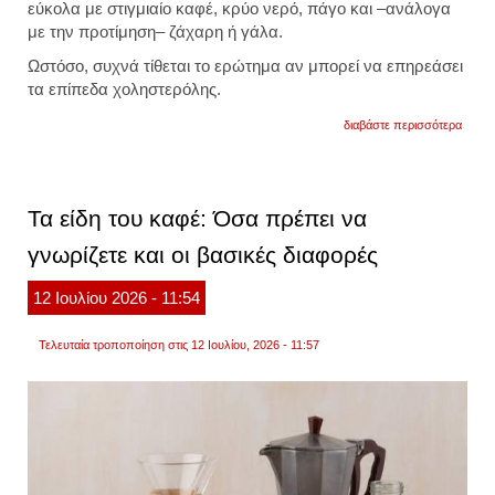
εύκολα με στιγμιαίο καφέ, κρύο νερό, πάγο και –ανάλογα
με την προτίμηση– ζάχαρη ή γάλα.
Ωστόσο, συχνά τίθεται το ερώτημα αν μπορεί να επηρεάσει
τα επίπεδα χοληστερόλης.
για
διαβάστε περισσότερα
φραπέ
πως
επιδρ
ο
πιο
Τα είδη του καφέ: Όσα πρέπει να
δημοφ
καφές
γνωρίζετε και οι βασικές διαφορές
στην
υγεία
της
12
Ιουλίου
2026
- 11:54
καρδι
και
τη
Τελευταία τροποποίηση στις 12 Ιουλίου, 2026 - 11:57
χολησ