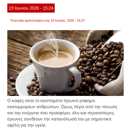
διαφο
19
Ιουνίου
2026
- 15:24
Τελευταία τροποποίηση στις 19 Ιουνίου, 2026 - 15:27
Ο καφές είναι το αγαπημένο πρωινό ρόφημα
εκατομμυρίων ανθρώπων. Όμως πέρα από την τόνωση
και την ενέργεια που προσφέρει, όλο και περισσότερες
έρευνες συνδέουν την κατανάλωσή του με σημαντικά
οφέλη για την υγεία.