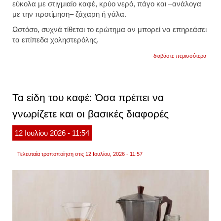
εύκολα με στιγμιαίο καφέ, κρύο νερό, πάγο και –ανάλογα
με την προτίμηση– ζάχαρη ή γάλα.
Ωστόσο, συχνά τίθεται το ερώτημα αν μπορεί να επηρεάσει
τα επίπεδα χοληστερόλης.
για
διαβάστε περισσότερα
φραπέ
πως
επιδρ
ο
πιο
Τα είδη του καφέ: Όσα πρέπει να
δημοφ
καφές
γνωρίζετε και οι βασικές διαφορές
στην
υγεία
της
12
Ιουλίου
2026
- 11:54
καρδι
και
τη
Τελευταία τροποποίηση στις 12 Ιουλίου, 2026 - 11:57
χολησ