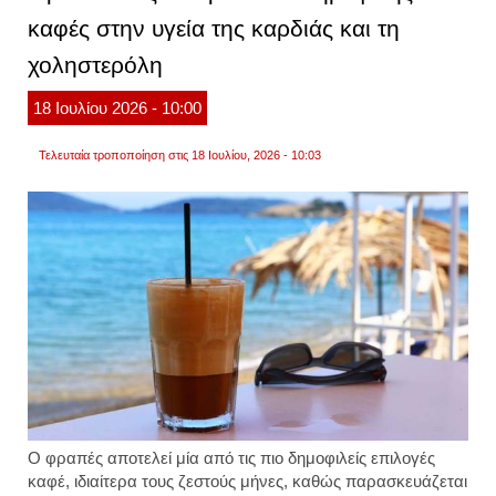
με
καφές στην υγεία της καρδιάς και τη
τους
διατρ
χοληστερόλη
18
Ιουλίου
2026
- 10:00
Τελευταία τροποποίηση στις 18 Ιουλίου, 2026 - 10:03
Ο φραπές αποτελεί μία από τις πιο δημοφιλείς επιλογές
καφέ, ιδιαίτερα τους ζεστούς μήνες, καθώς παρασκευάζεται