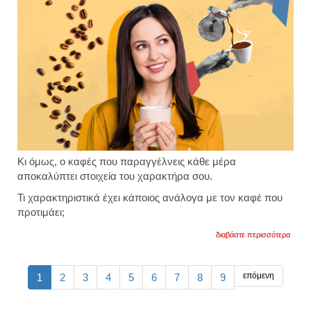
του
Κι όμως, ο καφές που παραγγέλνεις κάθε μέρα
αποκαλύπτει στοιχεία του χαρακτήρα σου.
Τι χαρακτηριστικά έχει κάποιος ανάλογα με τον καφέ που
προτιμάει;
για
διαβάστε περισσότερα
τι
δείχνε
ο
καφές
επόμενη
1
2
3
4
5
6
7
8
9
που
προτι
για