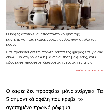
Ο καφές αποτελεί αναπόσπαστο κομμάτι της
καθημερινότητας εκατομμυρίων ανθρώπων σε όλο τον
κόσμο.
Είτε πρόκειται για την πρώτη κούπα της ημέρας είτε για ένα
διάλειμμα στη δουλειά ή μια συνάντηση με φίλους, κάθε
είδος καφέ προσφέρει διαφορετική γευστική εμπειρία.
για
διαβάστε περισσότερα
τα
είδη
του
καφέ:
όσα
Ο καφές δεν προσφέρει μόνο ενέργεια. Τα
πρέπε
να
5 σημαντικά οφέλη που κρύβει το
γνωρί
και
αγαπημένο πρωινό ρόφημα
οι
βασικ