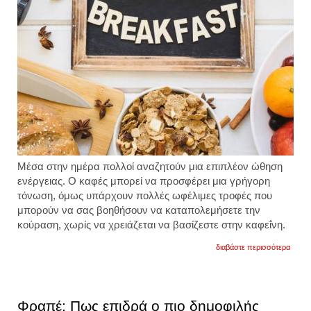
Μέσα στην ημέρα πολλοί αναζητούν μια επιπλέον ώθηση
ενέργειας. Ο καφές μπορεί να προσφέρει μια γρήγορη
τόνωση, όμως υπάρχουν πολλές ωφέλιμες τροφές που
μπορούν να σας βοηθήσουν να καταπολεμήσετε την
κούραση, χωρίς να χρειάζεται να βασίζεστε στην καφεΐνη.
για
διαβάστε περισσότερα
το
κορυφ
πρωι
για
ενέργ
Φραπέ: Πως επιδρά ο πιο δημοφιλής
σύμφ