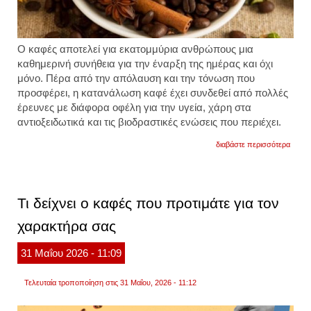
Ο καφές αποτελεί για εκατομμύρια ανθρώπους μια
καθημερινή συνήθεια για την έναρξη της ημέρας και όχι
μόνο. Πέρα από την απόλαυση και την τόνωση που
προσφέρει, η κατανάλωση καφέ έχει συνδεθεί από πολλές
έρευνες με διάφορα οφέλη για την υγεία, χάρη στα
αντιοξειδωτικά και τις βιοδραστικές ενώσεις που περιέχει.
για
διαβάστε περισσότερα
αυτά
τα
συστα
δεν
πρέπε
Τι δείχνει ο καφές που προτιμάτε για τον
να
τα
χαρακτήρα σας
βάζετ
στον
καφέ
31
Μαΐου
2026
- 11:09
σας
για
να
Τελευταία τροποποίηση στις 31 Μαΐου, 2026 - 11:12
απολα
τα
οφέλη