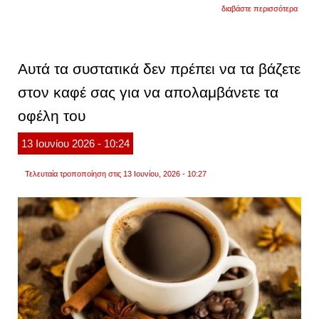
για
διαβάστε περισσότερα
ο
καφές
δεν
προσφ
μόνο
Αυτά τα συστατικά δεν πρέπει να τα βάζετε
ενέργε
τα
στον καφέ σας για να απολαμβάνετε τα
5
σημαν
οφέλη του
οφέλη
που
κρύβε
13
Ιουνίου
2026
- 10:24
το
αγαπ
πρωι
Τελευταία τροποποίηση στις 13 Ιουνίου, 2026 - 10:27
ρόφη