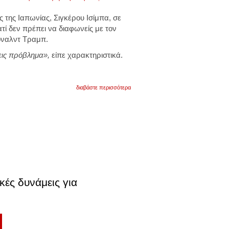
ης Ιαπωνίας, Σιγκέρου Ισίμπα, σε
ατί δεν πρέπει να διαφωνείς με τον
όναλντ Τραμπ.
εις πρόβλημα»,
είπε χαρακτηριστικά.
για
διαβάστε περισσότερα
πρώην
πρωθυπουργός
ιαπωνίας
για
τραμπ:
«αν
ξαφνικά
θυμώσει
τότε
έχεις
πρόβλημα.
πρέπει
ές δυνάμεις για
να
του
λες
συνέχεια
"ναι,
έχεις