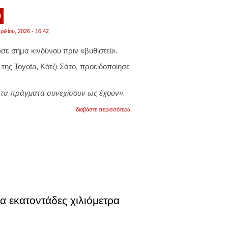
9
ριλίου, 2026 - 16:42
σε σήμα κινδύνου πριν «βυθιστεί».
ης Toyota, Κότζι Σάτο, προειδοποίησε
 τα πράγματα συνεχίσουν ως έχουν».
για
διαβάστε περισσότερα
σήμα
κινδύνου
εκπέμπει
ο
ceo
της
toyota:
«θα
μας
διαλύσουν
οι
α εκατοντάδες χιλιόμετρα
κινέζοι.
δεν
θα
τα