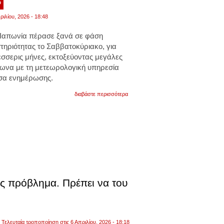
6
πιονγκγιάνγκ
ριλίου, 2026 - 18:48
α Ιαπωνία πέρασε ξανά σε φάση
τηριότητας το Σαββατοκύριακο, για
έσσερις μήνες, εκτοξεύοντας μεγάλες
ωνα με τη μετεωρολογική υπηρεσία
έσα ενημέρωσης.
για
διαβάστε περισσότερα
ιαπωνία:
το
ηφαίστειο
σακουρατζίμα
ετοιμάζεται
να
εκραγεί.
πέρασε
σε
φάση
έντονης
ς πρόβλημα. Πρέπει να του
δραστηριότητας.
βίντεο
Τελευταία τροποποίηση στις 6 Απριλίου, 2026 - 18:18