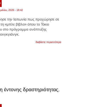
μακριά.
9
τσουνάμι
σε
ριλίου, 2026 - 18:42
ακτές.
βίντεο
ρησε την Ιαπωνία πως προχώρησε σε
τη «μπλε βίβλο» όπου το Τόκιο
του στο πρόγραμμα ανάπτυξης
ονγκγιάνγκ.
για
διαβάστε περισσότερα
η
«μπλε
βίβλος»:
η
ιαπωνία
εναντιώνεται
στην
κτοχή
πυρηνικών
όπλων
από
τη
β.κορέα.
ση έντονης δραστηριότητας.
για
«πρόκληση»
κάνει
λόγο
η