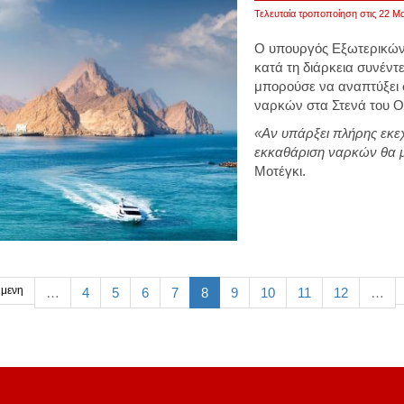
Τελευταία τροποποίηση στις 22 Μα
Ο υπουργός Εξωτερικών 
κατά τη διάρκεια συνέντε
μπορούσε να αναπτύξει σ
ναρκών στα Στενά του Ο
«Αν υπάρξει πλήρης εκεχ
εκκαθάριση ναρκών θα 
Μοτέγκι.
μενη
…
4
5
6
7
8
9
10
11
12
…