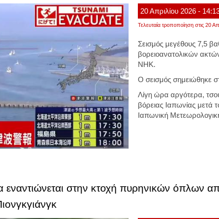
20
Απριλίου
2026
- 14:1
Τελευταία τροποποίηση στις 20 Απ
Σεισμός μεγέθους 7,5 β
βορειοανατολικών ακτών
NHK.
Ο σεισμός σημειώθηκε στ
Λίγη ώρα αργότερα, τσου
βόρειας Ιαπωνίας μετά 
Ιαπωνική Μετεωρολογικ
α εναντιώνεται στην κτοχή πυρηνικών όπλων απ
Πιονγκγιάνγκ