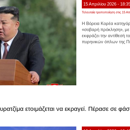
15
Απριλίου
2026
- 18:3
Τελευταία τροποποίηση στις 15 Απ
Η Βόρεια Κορέα κατηγό
«σοβαρή πρόκληση», με 
εκφράζει την αντίθεσή 
πυρηνικών όπλων της Πι
υρατζίμα ετοιμάζεται να εκραγεί. Πέρασε σε φά