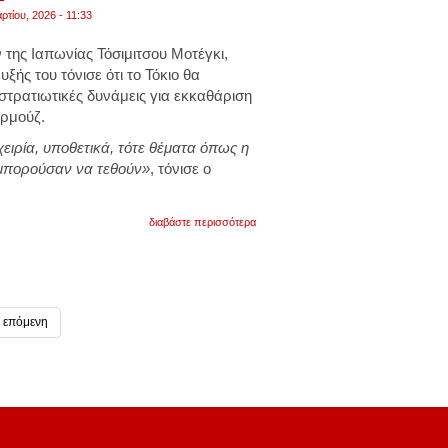
δίκιο"».
ρτίου, 2026 - 11:33
βίντεο
της Ιαπωνίας Τόσιμιτσου Μοτέγκι,
υξής του τόνισε ότι το Τόκιο θα
τρατιωτικές δυνάμεις για εκκαθάριση
ρμούζ.
ειρία, υποθετικά, τότε θέματα όπως η
μπορούσαν να τεθούν»
, τόνισε ο
για
διαβάστε περισσότερα
ιαπωνία
για
στενά
του
ορμούζ:
«θα
επόμενη
μπορούσαμε
να
αναπτύξουμε
στρατιωτικές
δυνάμεις
για
εκκαθάριση
ναρκών»