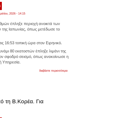
καταφέρουμε».
βίντεο
3
ριλίου, 2026 - 14:15
αθμών έπληξε περιοχή ανοικτά των
 της Ιαπωνίας, όπως μετέδωσε το
ις 16:53 τοπική ώρα στον Ειρηνικό.
νάμι 80 εκατοστών έπληξε λιμάνι της
τον σφοδρό σεισμό, όπως ανακοίνωσε η
ή Υπηρεσία.
για
διαβάστε περισσότερα
ισχυρότατος
σεισμός
7,5
ρίχτερ
στην
ιαπωνία:
η
ό τη Β.Κορέα. Για
δόνηση
ταρακούνησε
κτίρια
εκατοντάδες
χιλιόμετρα