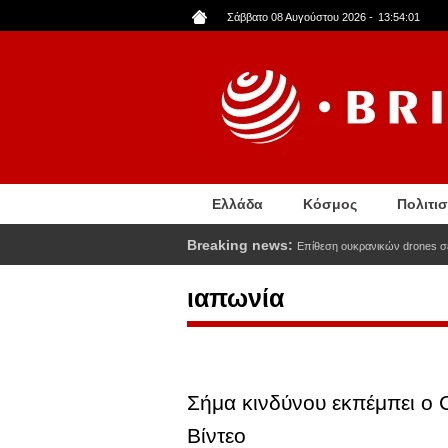
Παράκαμψη
Σάββατο 08 Αυγούστου 2026
-
13:54:02
προς
το
κυρίως
περιεχόμενο
Ελλάδα
Κόσμος
Πολιτι
Breaking news:
Επίθεση ουκρανικών drones σε
ιαπωνία
Σήμα κινδύνου εκπέμπει ο C
Βίντεο