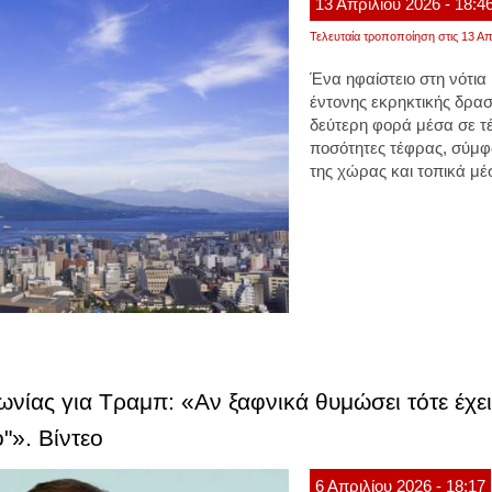
13
Απριλίου
2026
- 18:4
Τελευταία τροποποίηση στις 13 Απ
Ένα ηφαίστειο στη νότι
έντονης εκρηκτικής δρασ
δεύτερη φορά μέσα σε τ
ποσότητες τέφρας, σύμφ
της χώρας και τοπικά μ
ας για Τραμπ: «Αν ξαφνικά θυμώσει τότε έχει
ο"». Βίντεο
6
Απριλίου
2026
- 18:17