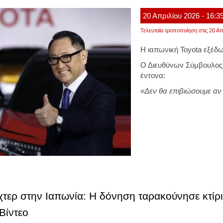
20
Απριλίου
2026
- 16:3
Τελευταία τροποποίηση στις 20 Απ
Η ιαπωνική Toyota εξέδω
Ο Διευθύνων Σύμβουλος τ
έντονα:
«Δεν θα επιβιώσουμε αν
χτερ στην Ιαπωνία: Η δόνηση ταρακούνησε κτίρι
Βίντεο