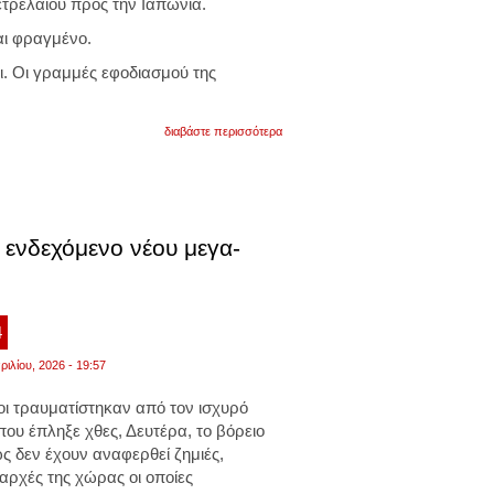
τρελαίου προς την Ιαπωνία.
αι φραγμένο.
ι. Οι γραμμές εφοδιασμού της
για
διαβάστε περισσότερα
συμφωνία
μεξικού
με
την
ιαπωνία
για
αύξηση
α ενδεχόμενο νέου μεγα-
των
εξαγωγών
πετρελαίου
4
ριλίου, 2026 - 19:57
οι τραυματίστηκαν από τον ισχυρό
ου έπληξε χθες, Δευτέρα, το βόρειο
ς δεν έχουν αναφερθεί ζημιές,
αρχές της χώρας οι οποίες