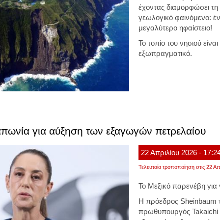
έχοντας διαμορφώσει τη
γεωλογικό φαινόμενο: έν
μεγαλύτερο ηφαίστειο!
Το τοπίο του νησιού είνα
εξωπραγματικό.
απωνία για αύξηση των εξαγωγών πετρελαίου
22
Απριλίου
2026
- 17:2
Τελευταία τροποποίηση στις 22 Απ
Το Μεξικό παρενέβη για 
Η πρόεδρος Sheinbaum τ
πρωθυπουργός Takaichi