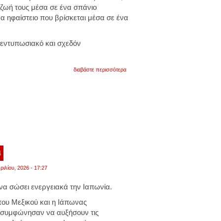
 ζωή τους μέσα σε ένα σπάνιο
α ηφαίστειο που βρίσκεται μέσα σε ένα
ι εντυπωσιακό και σχεδόν
για
διαβάστε περισσότερα
ιαπωνία:
το
χωριό
που
είναι
χτισμένο
μέσα
σε
ηφαίστειο.
διαθέτει
ταχυδρομείο,
4
σούπερ
μάρκετ
ριλίου, 2026 - 17:27
και
σχολείο.
να σώσει ενεργειακά την Ιαπωνία.
βίντεο
ου Μεξικού και η Ιάπωνας
 συμφώνησαν να αυξήσουν τις