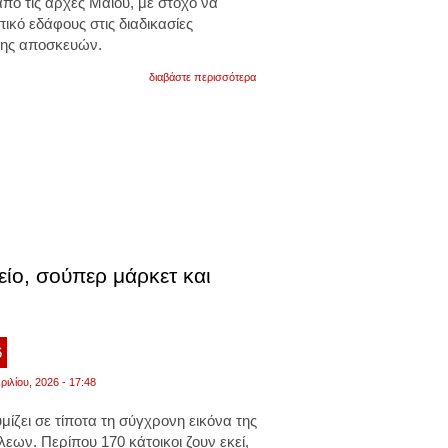
ό τις αρχές Μαΐου, με στόχο να
κό εδάφους στις διαδικασίες
ης αποσκευών.
για
διαβάστε περισσότερα
ιαπωνία:
αεροπορική
εταιρεία
χρησιμοποιεί
ρομπότ
για
τη
μεταφορά
αποσκευών.
βίντεο
είο, σούπερ μάρκετ και
6
ριλίου, 2026 - 17:48
μίζει σε τίποτα τη σύγχρονη εικόνα της
ων. Περίπου 170 κάτοικοι ζουν εκεί,