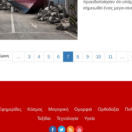
προειδοποίησαν ότι υπά
σημειωθεί ένας μεγα-σει
ύμενη
…
3
4
5
6
7
8
9
10
11
…
Εφημερίδες
Κόσμος
Μαγειρική
Ομορφιά
Ορθοδοξία
Πολ
Ταξίδια
Τεχνολογία
Υγεία