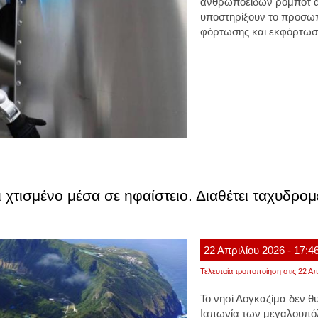
ανθρωποειδών ρομπότ απ
υποστηρίξουν το προσωπι
φόρτωσης και εκφόρτωσ
ι χτισμένο μέσα σε ηφαίστειο. Διαθέτει ταχυδρομ
22
Απριλίου
2026
- 17:4
Τελευταία τροποποίηση στις 22 Απ
Το νησί Αογκαζίμα δεν θυ
Ιαπωνία των μεγαλουπόλε