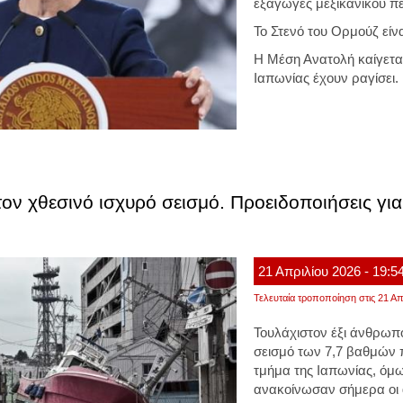
εξαγωγές μεξικανικού πε
Το Στενό του Ορμούζ είν
Η Μέση Ανατολή καίγετα
Ιαπωνίας έχουν ραγίσει.
τον χθεσινό ισχυρό σεισμό. Προειδοποιήσεις γι
21
Απριλίου
2026
- 19:5
Τελευταία τροποποίηση στις 21 Απ
Τουλάχιστον έξι άνθρωπ
σεισμό των 7,7 βαθμών π
τμήμα της Ιαπωνίας, όμω
ανακοίνωσαν σήμερα οι 