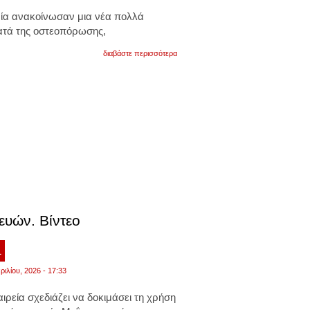
ία
ανακοίνωσαν μια νέα πολλά
ατά της
οστεοπόρωσης
,
για
διαβάστε περισσότερα
επιστήμονες
στην
ιάπωνια
ανέπτυξαν
χάπι
που
αναδομεί
τα
οστά
και
αναστρέφει
την
οστεοπόρωση
ευών. Βίντεο
1
ριλίου, 2026 - 17:33
ιρεία σχεδιάζει να δοκιμάσει τη χρήση