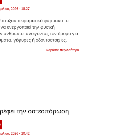
ριλίου, 2026 - 18:27
έπτυξαν πειραματικό φάρμακο το
 να ενεργοποιεί την φυσική
ν άνθρωπο, ανοίγοντας τον δρόμο για
ματα, γέφυρες ή οδοντοστοιχίες.
για
διαβάστε περισσότερα
ιάπωνες
επιστήμονες
ανέπτυξαν
φάρμακο
που
επιτρέψει
να
αναγεννηθούν
τα
ανθρώπινα
δόντια.
βίντει
τρέφει την οστεοπόρωση
9
ριλίου, 2026 - 20:42