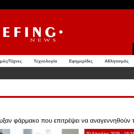
σμός/Τέχνες
Τεχνολογία
Εφημερίδες
Αθλητισμός
CE θα φέρουν κάμερες σώματος έως το τέλος Αυγούστου
υξαν φάρμακο που επιτρέψει να αναγεννηθούν τ
30
Απριλίου
2026
- 18:2