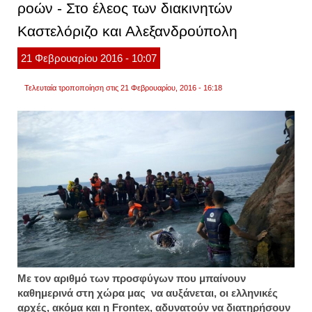
ροών - Στο έλεος των διακινητών
fronte
υπεύθ
Καστελόριζο και Αλεξανδρούπολη
για
τη
διαχεί
21
Φεβρουαρίου
2016
- 10:07
του
προσφ
Τελευταία τροποποίηση στις 21 Φεβρουαρίου, 2016 - 16:18
Με τον αριθμό των προσφύγων που μπαίνουν
καθημερινά στη χώρα μας να αυξάνεται, οι ελληνικές
αρχές, ακόμα και η Frontex, αδυνατούν να διατηρήσουν