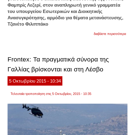
Φαμπρίς Λεζερί, στον αναπληρωτή γενικό γραμματέα
του υπουργείου Εσωτερικών και Διοικητικής
Ανασυγκρότησης, αρμόδιο για θέματα μετανάστευσης,
Τζανέτο Φιλιππάκο
για
διαβάστε περισσότερα
με
600
εμπει
ενισχύ
η
Frontex: Τα πραγματικά σύνορα της
fronte
την
Γαλλίας βρίσκονται και στη Λέσβο
ελλάδ
5
Οκτωβρίου
2015
- 10:34
Τελευταία τροποποίηση στις 5 Οκτωβρίου, 2015 - 10:35