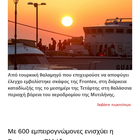
Από τουρκική θαλαμηγό που επιχειρούσε να αποφύγει
έλεγχο εμβολίστηκε σκάφος της Frontex, στη διάρκεια
καταδίωξής της το μεσημέρι της Τετάρτης στη θαλάσσια
περιοχή βόρεια του αεροδρομίου της Μυτιλήνης.
για
διαβάστε περισσότερα
τουρκ
θαλαμ
εμβόλ
σκάφ
της
Με 600 εμπειρογνώμονες ενισχύει η
fronte