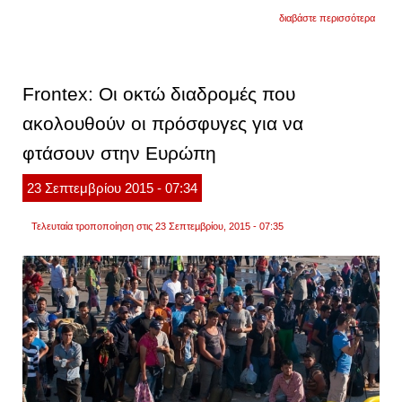
για
διαβάστε περισσότερα
αυτό
σημαίν
πατρι
moιρά
το
Frontex: Οι οκτώ διαδρομές που
αιγαίο
με
ακολουθούν οι πρόσφυγες για να
αφορ
τους
φτάσουν στην Ευρώπη
μεταν
23
Σεπτεμβρίου
2015
- 07:34
Τελευταία τροποποίηση στις 23 Σεπτεμβρίου, 2015 - 07:35