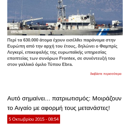
Περί τα 630.000 άτομα έχουν εισέλθει παράνομα στην
Ευρώπη από την αρχή του έτους, δηλώνει ο Φαμπρίς
Λεγκερί, επικεφαλής της ευρωπαϊκής υπηρεσίας
εποπτείας των συνόρων Frontex, σε συνέντευξή του
στον γαλλικό όμιλο Τύπου Ebra.
για
διαβάστε περισσότερα
fronte
τα
πραγμ
σύνο
της
Αυτό σημαίνει... πατριωτισμός: Moιράζουν
γαλλί
βρίσκ
το Αιγαίο με αφορμή τους μετανάστες!
και
στη
λέσβο
5
Οκτωβρίου
2015
- 08:54