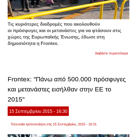
Τις κυριότερες διαδρομές που ακολουθούν
οι πρόσφυγες και οι μετανάστες για να φτάσουν στις
χώρες της Ευρωπαϊκής Ένωσης, έδωσε στη
δημοσιότητα η Frontex.
για
διαβάστε περισσότερα
fronte
οι
οκτώ
διαδρ
που
Frontex: "Πάνω από 500.000 πρόσφυγες
ακολο
οι
και μετανάστες εισήλθαν στην ΕΕ το
πρόσ
για
2015"
να
φτάσο
στην
15
Σεπτεμβρίου
2015
- 16:30
ευρώ
Τελευταία τροποποίηση στις 15 Σεπτεμβρίου, 2015 - 16:31