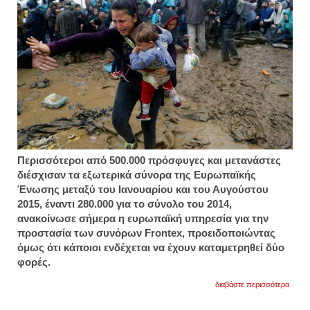
Περισσότεροι από 500.000 πρόσφυγες και μετανάστες
διέσχισαν τα εξωτερικά σύνορα της Ευρωπαϊκής
Ένωσης μεταξύ του Ιανουαρίου και του Αυγούστου
2015, έναντι 280.000 για το σύνολο του 2014,
ανακοίνωσε σήμερα η ευρωπαϊκή υπηρεσία για την
προστασία των συνόρων Frontex, προειδοποιώντας
όμως ότι κάποιοι ενδέχεται να έχουν καταμετρηθεί δύο
φορές.
για
διαβάστε περισσότερα
fronte
"πάν