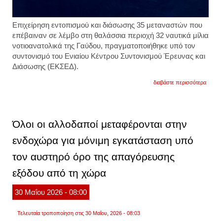
Επιχείρηση εντοπισμού και διάσωσης 35 μεταναστών που
επέβαιναν σε λέμβο στη θαλάσσια περιοχή 32 ναυτικά μίλια
νοτιοανατολικά της Γαύδου, πραγματοποιήθηκε υπό τον
συντονισμό του Ενιαίου Κέντρου Συντονισμού Έρευνας και
Διάσωσης (ΕΚΣΕΔ).
για
διαβάστε περισσότερα
κρήτη
διάσ
35
αλλο
νοτιο
Όλοι οι αλλοδαποί μεταφέρονται στην
της
γαύδο
ενδοχώρα για μόνιμη εγκατάσταση υπό
από
τη
τον αυστηρό όρο της απαγόρευσης
fronte
εξόδου από τη χώρα
30
Μαΐου
2026
- 08:00
Τελευταία τροποποίηση στις 30 Μαΐου, 2026 - 08:03