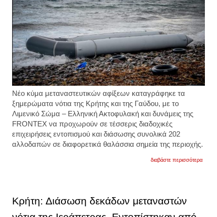
Νέο κύμα μεταναστευτικών αφίξεων καταγράφηκε τα
ξημερώματα νότια της Κρήτης και της Γαύδου, με το
Λιμενικό Σώμα – Ελληνική Ακτοφυλακή και δυνάμεις της
FRONTEX να προχωρούν σε τέσσερις διαδοχικές
επιχειρήσεις εντοπισμού και διάσωσης συνολικά 202
αλλοδαπών σε διαφορετικά θαλάσσια σημεία της περιοχής.
για
διαβάστε περισσότερα
διάσ
202
μεταν
νότια
της
Κρήτη: Διάσωση δεκάδων μεταναστών
κρήτη
και
νότια της Ιεράπετρας. Εντοπίστηκαν από
της