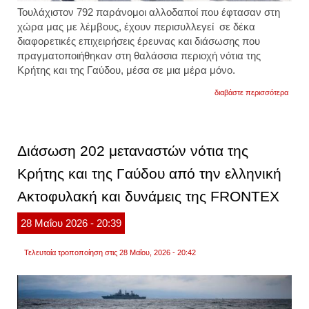
Τουλάχιστον 792 παράνομοι αλλοδαποί που έφτασαν στη
χώρα μας με λέμβους, έχουν περισυλλεγεί σε δέκα
διαφορετικές επιχειρήσεις έρευνας και διάσωσης που
πραγματοποιήθηκαν στη θαλάσσια περιοχή νότια της
Κρήτης και της Γαύδου, μέσα σε μια μέρα μόνο.
για
διαβάστε περισσότερα
οι
αλλοδ
μεταφ
με
ασφάλ
Διάσωση 202 μεταναστών νότια της
σε
λιμένε
Κρήτης και της Γαύδου από την ελληνική
της
σούδα
Ακτοφυλακή και δυνάμεις της FRONTEX
της
ιεράπ
των
28
Μαΐου
2026
- 20:39
καλώ
λιμέν
της
Τελευταία τροποποίηση στις 28 Μαΐου, 2026 - 20:42
αγίας
γαλήν
και
της
γαύδο