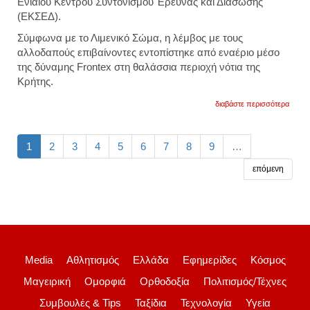
Ενιαίου Κέντρου Συντονισμού Έρευνας και Διάσωσης
(ΕΚΣΕΔ).
Σύμφωνα με το Λιμενικό Σώμα, η λέμβος με τους
αλλοδαπούς επιβαίνοντες εντοπίστηκε από εναέριο μέσο
της δύναμης Frontex στη θαλάσσια περιοχή νότια της
Κρήτης.
για
διαβάστε περισσότερα
κρήτη
διάσ
δεκά
μεταν
1
2
3
4
5
6
7
8
9
…
νότια
της
επόμενη
ιεράπ
εντοπ
από
εναέρ
μέσο
της
fronte
Media
Αθλητισμός
Ελλάδα
Εφημερίδες
Κόσμος
Μαγειρική
Ομορφιά
Ορθοδοξία
Πολιτισμός/Τέχνες
Συμβουλές & Tips
Ταξίδια
Τεχνολογία
Υγεία