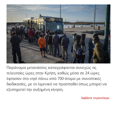
Παράνομοι μετανάστες καταγράφονται συνεχώς τις
τελευταίες ώρες στην Κρήτη, καθώς μέσα σε 24 ώρες
έφτασαν στο νησί πάνω από 700 άτομα με συνοπτικές
διαδικασίες, με το λιμενικό να προσπαθεί όπως μπορεί να
εξυπηρετεί την αυξημένη κίνηση.
για
διαβάστε περισσότερα
όλοι
οι
αλλοδ
μεταφ
στην