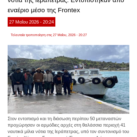
γαύδο
εναέριο μέσο της Frontex
από
την
ελλην
27
Μαΐου
2026
- 20:24
ακτοφ
και
δυνάμ
Τελευταία τροποποίηση στις 27 Μαΐου, 2026 - 20:27
της
fronte
Στον εντοπισμό και τη διάσωση περίπου 50 μεταναστών
προχώρησαν οι αρμόδιες αρχές στη θαλάσσια περιοχή 41
ναυτικά μίλια νότια της Ιεράπετρας, υπό τον συντονισμό του