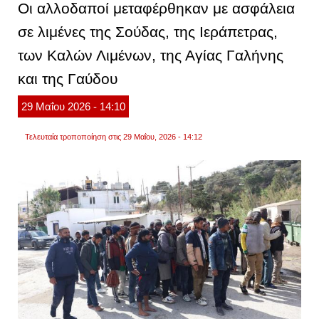
Οι αλλοδαποί μεταφέρθηκαν με ασφάλεια
ενδο
για
σε λιμένες της Σούδας, της Ιεράπετρας,
μόνιμ
εγκατ
των Καλών Λιμένων, της Αγίας Γαλήνης
υπό
τον
αυστη
και της Γαύδου
όρο
της
29
Μαΐου
2026
- 14:10
απαγ
εξόδο
από
Τελευταία τροποποίηση στις 29 Μαΐου, 2026 - 14:12
τη
χώρα