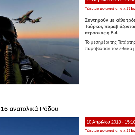
Τελευταία τροποποίηση στις 23 Ια
Συντηρούν με κάθε τρόπ
Τούρκοι, παραβιάζοντα
αεροσκάφη F-4.
Το μεσημέρι της Τετάρτη
παραβίασαν τον εθνικό μ
-16 ανατολικά Ρόδου
10
Απριλίου
2018
- 15:1
Τελευταία τροποποίηση στις 23 Ια