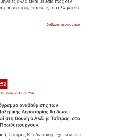
μηνείες αλλά είναι βέβαιο πως δεν
σμού για τους επιτελείς του ελληνικού
για
διαβάστε περισσότερα
γιατί
δεν
βγήκαν
για...
παραβιάσεις
χθες
οι
τούρκοι;
αυτή
είναι
η
απάντηση!
:52
τωβρίου, 2017 - 07:54
πρόγραμμα αναβάθμισης των
Πολεμικής Αεροπορίας θα δώσει
ωί στη Βουλή ο Αλέξης Τσίπρας, στο
υ Πρωθυπουργού».
ιού, Σταύρος Θεοδωράκης έχει καλέσει