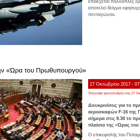
επιδέχεται πολλαπλές ερ
αποτελεί δείγμα εφησυχα
πενταγώνου.
την «Ώρα του Πρωθυπουργού»
27
Οκτωβρίου
2017
- 07
Τελευταία τροποποίηση στις 27 Οκ
Διευκρινίσεις για το 
αεροσκαφών F-16 της 
σήμερα στις 9.30 το πρ
πλαίσιο της «Ώρας το
Ο επικεφαλής του Ποταμ