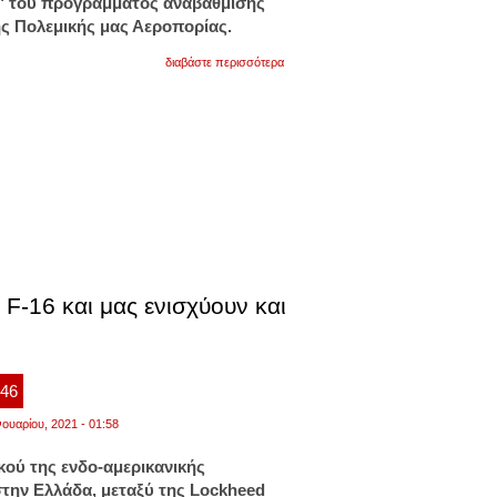
ς" του προγράμματος αναβάθμισης
ης Πολεμικής μας Αεροπορίας.
για
διαβάστε περισσότερα
αναβάθμιση
f-
16:
"προσγειώνονται"
οι
"μνηστήρες"
στο
υπεθα
την
άλλη
εβδομάδα
F-16 και μας ενισχύουν και
:46
νουαρίου, 2021 - 01:58
κού της ενδο-αμερικανικής
την Ελλάδα, μεταξύ της Lockheed