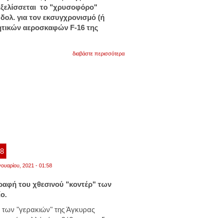
 εξελίσσεται το "χρυσοφόρο"
 δολ. για τον εκσυγχρονισμό (ή
ητικών αεροσκαφών F-16 της
.
για
διαβάστε περισσότερα
τρομερή
πρόταση
της
boeing
στην
ελλάδα:
στο
μισό
κόστος
η
αναβάθμιση
f-
16
18
και
μας
νουαρίου, 2021 - 01:58
ενισχύουν
και
με
ραφή του χθεσινού "κοντέρ" των
μαχητικά
ίο.
f-
15!
 των "γερακιών" της Άγκυρας