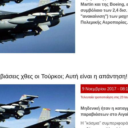
Martin και της Boeing,
συμβόλαιο των 2,4 δισ.
"ανακαίνιση") των μαχ
Πολεμικής Αεροπορίας
αβιάσεις χθες οι Τούρκοι; Αυτή είναι η απάντηση!
9
Νοεμβρίου
2017
- 08:
Τελευταία τροποποίηση στις 23 Ια
Μηδενική ήταν η καταγ
παραβιάσεων στο Αιγα
Η "κόσμια" συμπεριφορά