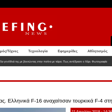
σμός/Τέχνες
Τεχνολογία
Εφημερίδες
Αθλητισμός
5α γενέθλιά της με βουτώντας στην πισίνα με τιάρα. Πως αντέδρασε ο Χάρι. Φωτογραφία
ας. Ελληνικά F-16 αναχαίτισαν τουρκικά F-4 στ
11
Απριλίου
2018
- 14:3