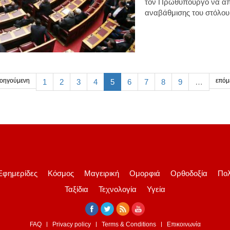
τον Πρωθυπουργό να απ
αναβάθμισης του στόλου
οηγούμενη
επόμ
1
2
3
4
5
6
7
8
9
…
Εφημερίδες
Κόσμος
Μαγειρική
Ομορφιά
Ορθοδοξία
Πολ
Ταξίδια
Τεχνολογία
Υγεία
FAQ
Privacy policy
Terms & Conditions
Επικοινωνία