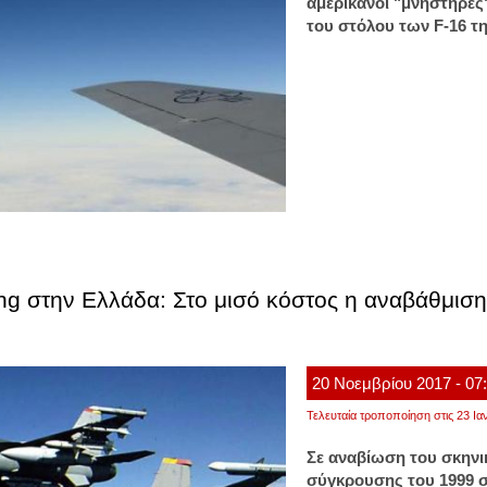
αμερικανοί "μνηστήρε
του στόλου των F-16 τ
g στην Ελλάδα: Στο μισό κόστος η αναβάθμιση 
20
Νοεμβρίου
2017
- 07
Τελευταία τροποποίηση στις 23 Ια
Σε αναβίωση του σκηνι
σύγκρουσης του 1999 σ