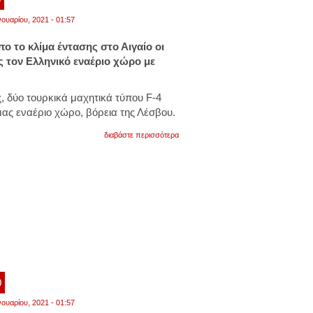
νουαρίου, 2021 - 01:57
ο το κλίμα έντασης στο Αιγαίο οι
ς τον Ελληνικό εναέριο χώρο με
ς, δύο τουρκικά μαχητικά τύπου F-4
ας εναέριο χώρο, βόρεια της Λέσβου.
για
διαβάστε περισσότερα
νέες
προκλήσεις
της
άγκυρας.
ελληνικά
f-
16
αναχαίτισαν
τουρκικά
f-
4
στην
λέσβο
0
νουαρίου, 2021 - 01:57