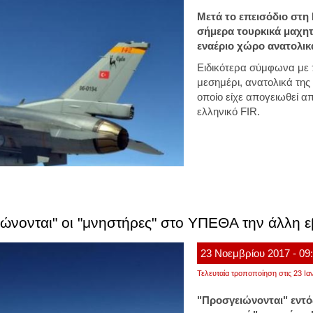
Μετά το επεισόδιο στη 
σήμερα τουρκικά μαχητ
εναέριο χώρο ανατολικ
Ειδικότερα σύμφωνα με π
μεσημέρι, ανατολικά της
οποίο είχε απογειωθεί 
ελληνικό FIR.
ώνονται" οι "μνηστήρες" στο ΥΠΕΘΑ την άλλη 
23
Νοεμβρίου
2017
- 09
Τελευταία τροποποίηση στις 23 Ια
"Προσγειώνονται" εντό