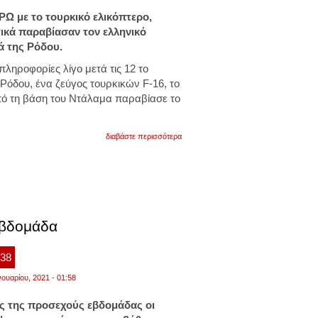
ΡΩ με το τουρκικό ελικόπτερο,
ικά παραβίασαν τον ελληνικό
ά της Ρόδου.
ληροφορίες λίγο μετά τις 12 το
 Ρόδου, ένα ζεύγος τουρκικών F-16, το
από τη βάση του Ντάλαμα παραβίασε το
για
διαβάστε περισσότερα
παραβίαση
απο
τουρκικά
f-
16
ανατολικά
ρόδου
εβδομάδα
:38
νουαρίου, 2021 - 01:58
ς της προσεχούς εβδομάδας οι