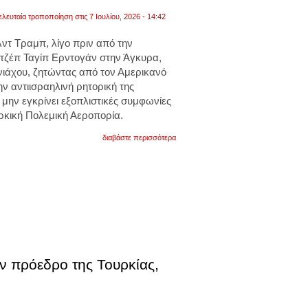
υποδεχθεί.
ελευταία τροποποίηση στις 7 Ιουλίου, 2026 - 14:42
βίντεο
τ Τραμπ, λίγο πριν από την
ετζέπ Ταγίπ Ερντογάν στην Άγκυρα,
νιάχου, ζητώντας από τον Αμερικανό
ην αντιισραηλινή ρητορική της
α μην εγκρίνει εξοπλιστικές συμφωνίες
ρκική Πολεμική Αεροπορία.
για
διαβάστε περισσότερα
η
ουάσινγκτον
απέκλεισε
το
2019
την
άγκυρα
από
τα
f-
35
μετά
ν πρόεδρο της Τουρκίας,
την
απόκτηση
του
ρωσικού