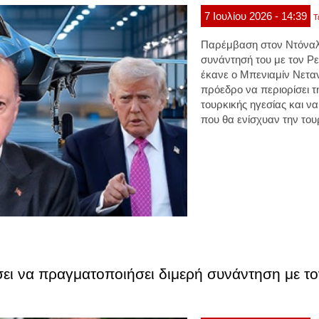
7
Ιουλίου
2026
- 14:39
Τ
Παρέμβαση στον Ντόναλν
συνάντησή του με τον Ρ
έκανε ο Μπενιαμίν Νετα
πρόεδρο να περιορίσει τ
τουρκικής ηγεσίας και ν
που θα ενίσχυαν την του
ει να πραγματοποιήσει διμερή συνάντηση με το