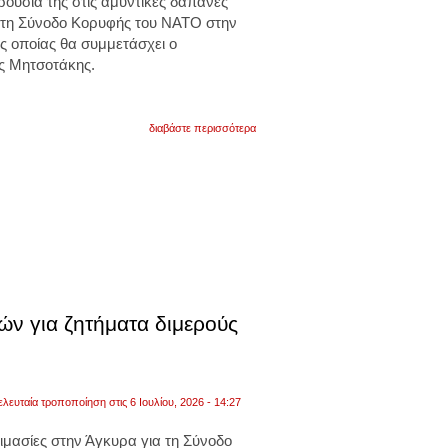
ουσία της στις αμυντικές δαπάνες
στη Σύνοδο Κορυφής του ΝΑΤΟ στην
ης οποίας θα συμμετάσχει ο
ς Μητσοτάκης.
για
διαβάστε περισσότερα
η
ελλάδα
προσέρχεται
στη
σύνοδο
ως
ένας
αξιόπιστος
σύμμαχος
που
βρίσκεται
μεταξύ
ών για ζητήματα διμερούς
των
χωρών
που
προσεγγίζουν
τους
νέους
ελευταία τροποποίηση στις 6 Ιουλίου, 2026 - 14:27
στόχους
του
ιμασίες στην Άγκυρα για τη Σύνοδο
νατο