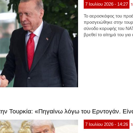
7
Ιουλίου
2026
- 14:27
Τ
Το αεροσκάφος του προ
προσγειώθηκε στην τουρ
σύνοδο κορυφής του ΝΑΤ
βρεθεί το αίτημά του γι
ν Τουρκία: «Πηγαίνω λόγω του Ερντογάν. Είναι
7
Ιουλίου
2026
- 14:26
Τ