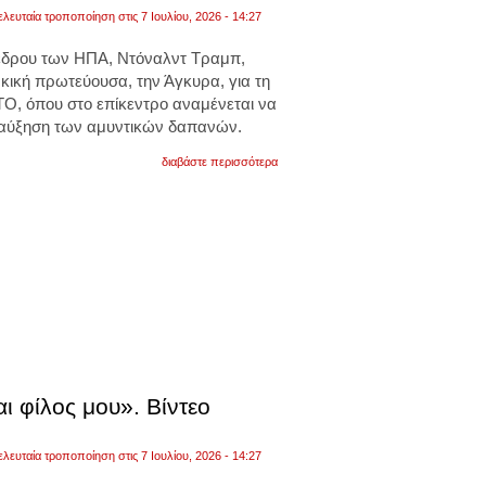
συστήματος
ελευταία τροποποίηση στις 7 Ιουλίου, 2026 - 14:27
αντιπυραυλικής
άμυνας
s-
έδρου των ΗΠΑ, Ντόναλντ Τραμπ,
400
κική πρωτεύουσα, την Άγκυρα, για τη
από
την
Ο, όπου στο επίκεντρο αναμένεται να
τουρκία
α αύξηση των αμυντικών δαπανών.
το
2017
για
διαβάστε περισσότερα
ο
τραμπ
έχει
προγραμματίσει
να
πραγματοποιήσει
διμερή
συνάντηση
με
τον
πρόεδρο
της
τουρκίας,
ρετζέπ
ταγίπ
 φίλος μου». Βίντεο
ερντογάν
ελευταία τροποποίηση στις 7 Ιουλίου, 2026 - 14:27