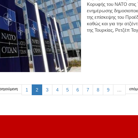
Κορυφής του ΝΑΤΟ στις 7
ενημέρωσης δημοσιοποι
της επίσκεψης του Προ
καθώς και για την ατζέν
της Τουρκίας, Ρετζέπ Τα
οηγούμενη
επόμ
1
2
3
4
5
6
7
8
9
…