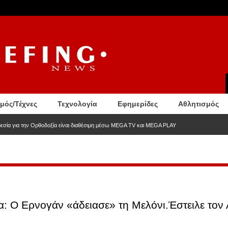
σμός/Τέχνες
Τεχνολογία
Εφημερίδες
Αθλητισμός
ία για την Ορθοδοξία είναι διαθέσιμη μέσω MEGA TV και MEGA PLAY
 Ο Ερνογάν «άδειασε» τη Μελόνι.Έστειλε τον 