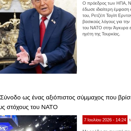
Ο πρόεδρος των ΗΠΑ, Ν
έδωσε ιδιαίτερη έμφαση 
του, Ρετζέπ Ταγίπ Ερντο
βασικούς λόγους για τη
του NATO στην Άγκυρα ε
ηγέτη της Τουρκίας.
Σύνοδο ως ένας αξιόπιστος σύμμαχος που βρίσ
υς στόχους του ΝΑΤΟ
7
Ιουλίου
2026
- 14:24
Τ