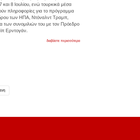
 και 8 Ιουλίου, ενώ τουρκικά μέσα
ούν πληροφορίες για το πρόγραμμα
έδρου των ΗΠΑ, Ντόναλντ Τραμπ,
τα των συνομιλιών του με τον Πρόεδρο
γίπ Ερντογάν.
για
διαβάστε περισσότερα
οι
δύο
ηγέτες
θα
έχουν
και
διευρυμένες
συνομιλίες
μέσω
των
ενη
αντιπροσωπειών
για
ζητήματα
διμερούς
και
περιφερειακού
ενδιαφέροντος