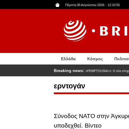
Παράκαμψη
Πέμπτη 06 Αυγούστου 2026
-
12:10:56
προς
το
κυρίως
περιεχόμενο
Ελλάδα
Κόσμος
Πολιτι
Breaking news:
«PEMPTOUSIA+»: Η νέα υπηρεσ
ερντογάν
Σύνοδος ΝΑΤΟ στην Άγκυρα:
υποδεχθεί. Βίντεο