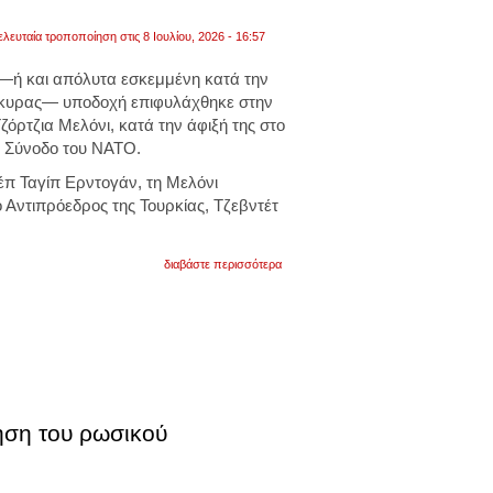
ελευταία τροποποίηση στις 8 Ιουλίου, 2026 - 16:57
—ή και απόλυτα εσκεμμένη κατά την
γκυρας— υποδοχή επιφυλάχθηκε στην
όρτζια Μελόνι, κατά την άφιξή της στο
η Σύνοδο του ΝΑΤΟ.
τζέπ Ταγίπ Ερντογάν, τη Μελόνι
 Αντιπρόεδρος της Τουρκίας, Τζεβντέτ
για
διαβάστε περισσότερα
σύνοδος
νατο
στην
άγκυρα:
ο
ερνογάν
«άδειασε»
τη
μελόνι.έστειλε
τον
ηση του ρωσικού
αντιπρόεδρο
για
να
την