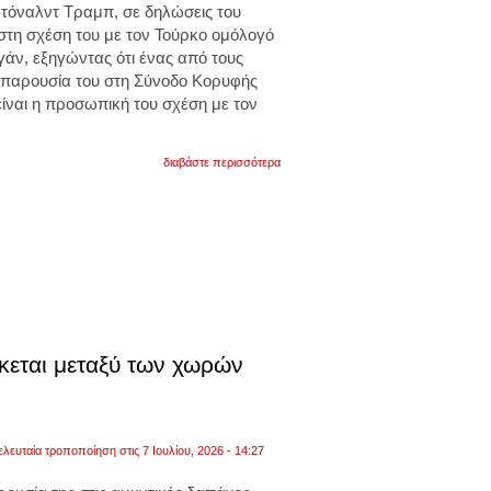
τόναλντ Τραμπ, σε δηλώσεις του
στη σχέση του με τον Τούρκο ομόλογό
γάν, εξηγώντας ότι ένας από τους
ν παρουσία του στη Σύνοδο Κορυφής
ίναι η προσωπική του σχέση με τον
για
διαβάστε περισσότερα
τραμπ
για
σύνοδο
νατο
στην
τουρκία:
«πηγαίνω
λόγω
του
ερντογάν.
είναι
φίλος
κεται μεταξύ των χωρών
μου».
βίντεο
ελευταία τροποποίηση στις 7 Ιουλίου, 2026 - 14:27