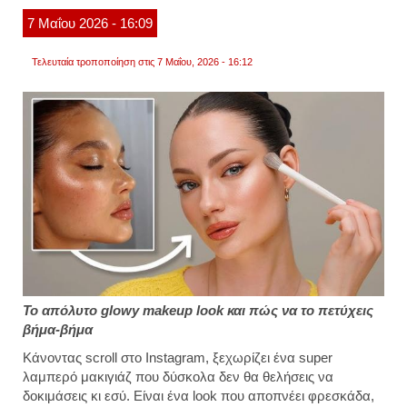
επιδερ
7
Μαΐου
2026
- 16:09
βίντεο
Τελευταία τροποποίηση στις 7 Μαΐου, 2026 - 16:12
Το απόλυτο glowy makeup look και πώς να το πετύχεις
βήμα-βήμα
Κάνοντας scroll στο Instagram, ξεχωρίζει ένα super
λαμπερό μακιγιάζ που δύσκολα δεν θα θελήσεις να
δοκιμάσεις κι εσύ. Είναι ένα look που αποπνέει φρεσκάδα,