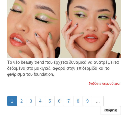
Tο νέο beauty trend που έρχεται δυναμικά να ανατρέψει τα
δεδομένα στο μακιγιάζ, αφορά στην επιδερμίδα και το
φινίρισμα του foundation.
για
διαβάστε περισσότερα
το
satin
skin
αλλάζ
1
2
3
4
5
6
7
8
9
…
τα
δεδομ
επόμενη
στο
μακιγι
βίντεο