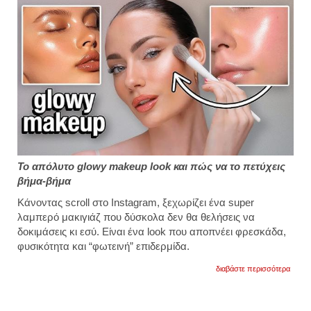
Το απόλυτο glowy makeup look και πώς να το πετύχεις
βήμα-βήμα
Κάνοντας scroll στο Instagram, ξεχωρίζει ένα super
λαμπερό μακιγιάζ που δύσκολα δεν θα θελήσεις να
δοκιμάσεις κι εσύ. Είναι ένα look που αποπνέει φρεσκάδα,
φυσικότητα και “φωτεινή” επιδερμίδα.
για
διαβάστε περισσότερα
glowy
makeu
αναλυ
tutoria