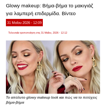
για
Glowy makeup: Βήμα-βήμα το μακιγιάζ
λαμπ
επιδερ
για λαμπερή επιδερμίδα. Βίντεο
βίντεο
31
Μαΐου
2026
- 12:09
Τελευταία τροποποίηση στις 31 Μαΐου, 2026 - 12:12
Το απόλυτο glowy makeup look και πώς να το πετύχεις
βήμα-βήμα