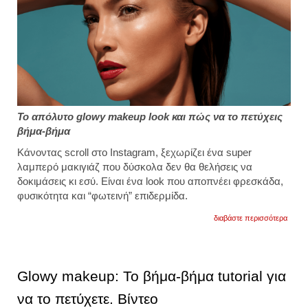
Το απόλυτο glowy makeup look και πώς να το πετύχεις
βήμα-βήμα
Κάνοντας scroll στο Instagram, ξεχωρίζει ένα super
λαμπερό μακιγιάζ που δύσκολα δεν θα θελήσεις να
δοκιμάσεις κι εσύ. Είναι ένα look που αποπνέει φρεσκάδα,
φυσικότητα και “φωτεινή” επιδερμίδα.
για
διαβάστε περισσότερα
glowy
makeu
το
tutoria
για
Glowy makeup: Το βήμα-βήμα tutorial για
μια
εντυπ
να το πετύχετε. Βίντεο
και
λαμπ