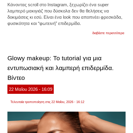
Κάνοντας scroll στο Instagram, ξεχωρίζει ένα super
λαμπερό μακιγιάζ που δύσκολα δεν θα θελήσεις να
δοκιμάσεις κι εσύ. Είναι ένα look που αποπνέει φρεσκάδα,
φυσικότητα και “φωτεινή” επιδερμίδα.
για
διαβάστε περισσότερα
glowy
makeu
βήμα-
βήμα
το
Glowy makeup: Το tutorial για μια
μακιγι
για
εντυπωσιακή και λαμπερή επιδερμίδα.
λαμπ
επιδερ
Βίντεο
βίντεο
22
Μαΐου
2026
- 16:09
Τελευταία τροποποίηση στις 22 Μαΐου, 2026 - 16:12