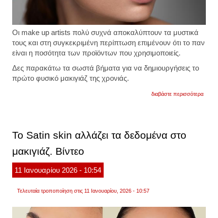
Οι make up artists πολύ συχνά αποκαλύπτουν τα μυστικά
τους και στη συγκεκριμένη περίπτωση επιμένουν ότι το παν
είναι η ποσότητα των προϊόντων που χρησιμοποιείς.
Δες παρακάτω τα σωστά βήματα για να δημιουργήσεις το
πρώτο φυσικό μακιγιάζ της χρονιάς.
για
διαβάστε περισσότερα
έτσι
θα
πετύχ
ένα
υπέρ
Το Satin skin αλλάζει τα δεδομένα στο
και
φυσικ
μακιγιάζ. Βίντεο
μακιγι
11
Ιανουαρίου
2026
- 10:54
Τελευταία τροποποίηση στις 11 Ιανουαρίου, 2026 - 10:57