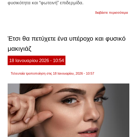
φυσικότητα και “φωτεινή” επιδερμίδα.
για
διαβάστε περισσότερα
glowy
makeu
το
βήμα-
βήμα
Έτσι θα πετύχετε ένα υπέροχο και φυσικό
tutoria
για
μακιγιάζ
να
το
πετύχ
18
Ιανουαρίου
2026
- 10:54
βίντεο
Τελευταία τροποποίηση στις 18 Ιανουαρίου, 2026 - 10:57