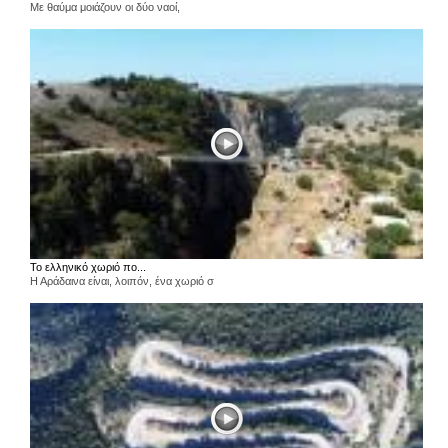
Με θαύμα μοιάζουν οι δύο ναοί,
Το ελληνικό χωριό πο...
Η Αράδαινα είναι, λοιπόν, ένα χωριό σ