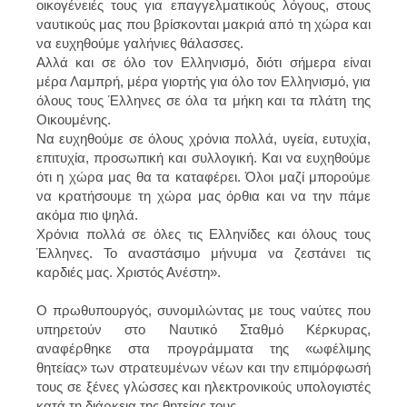
οικογένειές τους για επαγγελματικούς λόγους, στους
ναυτικούς μας που βρίσκονται μακριά από τη χώρα και
να ευχηθούμε γαλήνιες θάλασσες.
Αλλά και σε όλο τον Ελληνισμό, διότι σήμερα είναι
μέρα Λαμπρή, μέρα γιορτής για όλο τον Ελληνισμό, για
όλους τους Έλληνες σε όλα τα μήκη και τα πλάτη της
Οικουμένης.
Να ευχηθούμε σε όλους χρόνια πολλά, υγεία, ευτυχία,
επιτυχία, προσωπική και συλλογική. Και να ευχηθούμε
ότι η χώρα μας θα τα καταφέρει. Όλοι μαζί μπορούμε
να κρατήσουμε τη χώρα μας όρθια και να την πάμε
ακόμα πιο ψηλά.
Χρόνια πολλά σε όλες τις Ελληνίδες και όλους τους
Έλληνες. Το αναστάσιμο μήνυμα να ζεστάνει τις
καρδιές μας. Χριστός Ανέστη».
Ο πρωθυπουργός, συνομιλώντας με τους ναύτες που
υπηρετούν στο Ναυτικό Σταθμό Κέρκυρας,
αναφέρθηκε στα προγράμματα της «ωφέλιμης
θητείας» των στρατευμένων νέων και την επιμόρφωσή
τους σε ξένες γλώσσες και ηλεκτρονικούς υπολογιστές
κατά τη διάρκεια της θητείας τους.