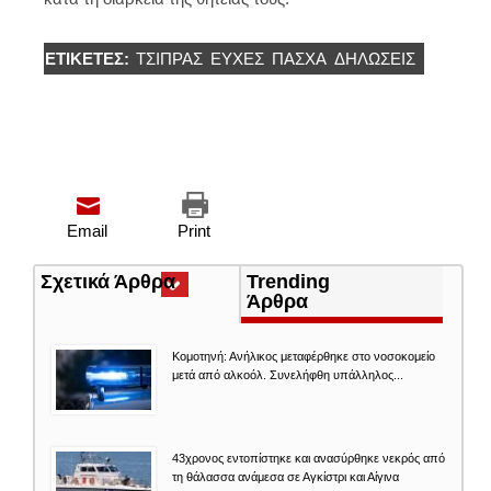
ΕΤΙΚΈΤΕΣ:
ΤΣΊΠΡΑΣ
ΕΥΧΈΣ
ΠΆΣΧΑ
ΔΗΛΏΣΕΙΣ
Email
Print
Σχετικά Άρθρα
(ενεργή
Trending
καρτέλα)
Άρθρα
Κομοτηνή: Ανήλικος μεταφέρθηκε στο νοσοκομείο
μετά από αλκοόλ. Συνελήφθη υπάλληλος...
43χρονος εντοπίστηκε και ανασύρθηκε νεκρός από
τη θάλασσα ανάμεσα σε Αγκίστρι και Αίγινα