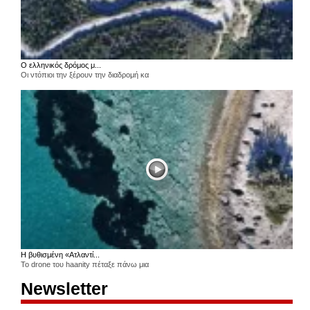
Ο ελληνικός δρόμος μ...
Οι ντόπιοι την ξέρουν την διαδρομή κα
Η βυθισμένη «Ατλαντί...
Το drone του haanity πέταξε πάνω μια
Newsletter