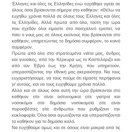
Έλληνες και όλες τις Ελληνίδες ενώ ευχήθηκε υγεία σε
όλους όσοι βρίσκονται σήμερα στο καθήκον: «Θέλω να
ευχηθώ χρόνια πολλά σε όλους τους Έλληνες και όλες
τις Ελληνίδες. Αλλά πρώτα από όλα, τούτη την ώρα
που σχεδόν όλοι είμαστε στο πασχαλινό τραπεί, να
πάει ο νους μας σε όλους εκείνους που βρίσκονται στο
καθήκον, υπηρετώντας το δημόσιο συμφέρον, το κοινό
συμφέρον.
Πρώτα από όλα στα στρατευμένα νιάτα μας, άνδρες
και γυναίκες, από την Κέρκυρα ως το Καστελόριζο και
από τον Έβρο έως την Κρήτη, που υπηρετούν,
υπερασπίζοντας την εθνική μας ακεραιότητα. Να τους
ευχαριστήσουμε, να τους πούμε ότι είμαστε περήφανοι
γι’ αυτούς, και να τους ευχηθούμε χρόνια πολλά.
Αλλά και σε όλους όσοι αυτή την ώρα βρίσκονται στο
καθήκον είτε είναι αστυνομικοί είτε γιατροί και
νοσοκόμοι στα δημόσια νοσοκομεία είτε είναι
πυροσβέστες είτε άνθρωποι που ρυθμίζουν την
κυκλοφορία. Όλοι όσοι αγωνίζονται και υπερασπίζονται
το καθήκον για το δημόσιο καλό.
Να ευχηθούμε όμως και σε όσους είναι μακριά από τις