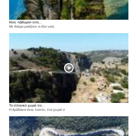
Κίνα: «Δίδυμοι» εντυ...
Με θαύμα μοιάζουν οι δύο ναοί,
Το ελληνικό χωριό πο...
Η Αράδαινα είναι, λοιπόν, ένα χωριό σ