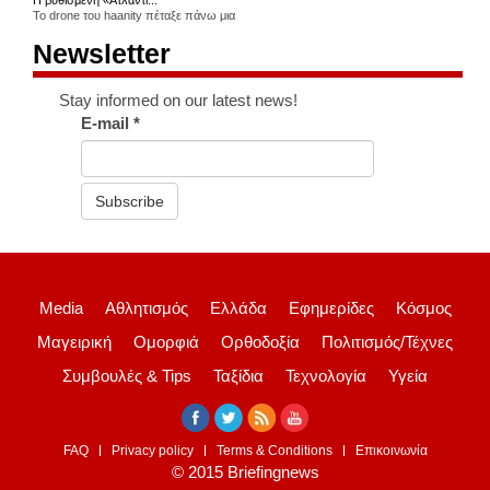
Η βυθισμένη «Ατλαντί...
Το drone του haanity πέταξε πάνω μια
Newsletter
Stay informed on our latest news!
E-mail
*
Subscribe
Media
Αθλητισμός
Ελλάδα
Εφημερίδες
Κόσμος
Μαγειρική
Ομορφιά
Ορθοδοξία
Πολιτισμός/Τέχνες
Συμβουλές & Tips
Ταξίδια
Τεχνολογία
Υγεία
FAQ
Privacy policy
Terms & Conditions
Επικοινωνία
© 2015 Briefingnews