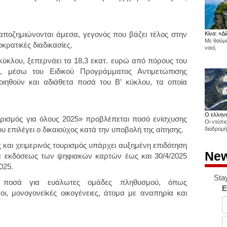
αποζημιώνονται άμεσα, γεγονός που βάζει τέλος στην
Κίνα: «Δί
Με θαύμα
κρατικές διαδικασίες.
ναοί,
κύκλου, ξεπερνάει τα 18,3 εκατ. ευρώ από πόρους του
, μέσω του Ειδικού Προγράμματος Αντιμετώπισης
ιηθούν και αδιάθετα ποσά του Β’ κύκλου, τα οποία
Ο ελληνι
ρισμός για όλους 2025» προβλέπεται ποσό ενίσχυσης
Οι ντόπι
υ επιλέγει ο δικαιούχος κατά την υποβολή της αίτησης.
διαδρομή
ός και χειμερινός τουρισμός υπάρχει αυξημένη επιδότηση
New
ία εκδόσεως των ψηφιακών καρτών έως και 30/4/2025
025.
Sta
α ποσά για ευάλωτες ομάδες πληθυσμού, όπως
E
νοι, μονογονεϊκές οικογένειες, άτομα με αναπηρία και