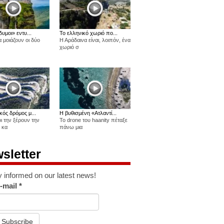
δυμοι» εντυ...
Το ελληνικό χωριό πο...
 μοιάζουν οι δύο
Η Αράδαινα είναι, λοιπόν, ένα
χωριό σ
κός δρόμος μ...
Η βυθισμένη «Ατλαντί...
οι την ξέρουν την
Το drone του haanity πέταξε
 κα
πάνω μια
sletter
y informed on our latest news!
-mail
*
Subscribe