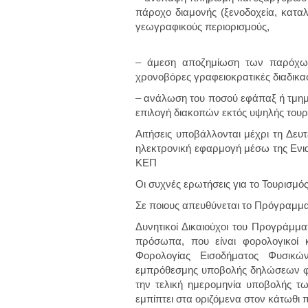
πάροχο διαμονής (ξενοδοχεία, καταλ
γεωγραφικούς περιορισμούς,
– άμεση αποζημίωση των παρόχων,
χρονοβόρες γραφειοκρατικές διαδικασ
– ανάλωση του ποσού εφάπαξ ή τμηματ
επιλογή διακοπών εκτός υψηλής τουρι
Αιτήσεις υποβάλλονται μέχρι τη Δευ
ηλεκτρονική εφαρμογή μέσω της Ενια
ΚΕΠ
Οι συχνές ερωτήσεις για το Τουρισμός
Σε ποιους απευθύνεται το Πρόγραμμα
Δυνητικοί Δικαιούχοι του Προγράμμα
πρόσωπα, που είναι φορολογικοί 
Φορολογίας Εισοδήματος Φυσικώ
εμπρόθεσμης υποβολής δηλώσεων φορ
την τελική ημερομηνία υποβολής των
εμπίπτει στα οριζόμενα στον κάτωθι π