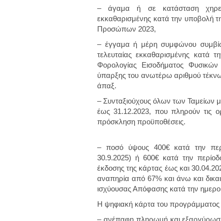
– άγαμα ή σε κατάσταση χηρεία
εκκαθαρισμένης κατά την υποβολή τ
Προσώπων 2023,
– έγγαμα ή μέρη συμφώνου συμβίω
τελευταίας εκκαθαρισμένης κατά τ
Φορολογίας Εισοδήματος Φυσικών
ύπαρξης του ανωτέρω αριθμού τέκνων
άπαξ.
– Συνταξιούχους όλων των Ταμείων 
έως 31.12.2023, που πληρούν τις ο
πρόσκληση προϋποθέσεις.
– ποσό ύψους 400€ κατά την περί
30.9.2025) ή 600€ κατά την περίοδ
έκδοσης της κάρτας έως και 30.04.202
αναπηρία από 67% και άνω και δικα
ισχύουσας Απόφασης κατά την ημερο
Η ψηφιακή κάρτα του προγράμματος 
– ανέπαφη πληρωμή και εξαργύρωση