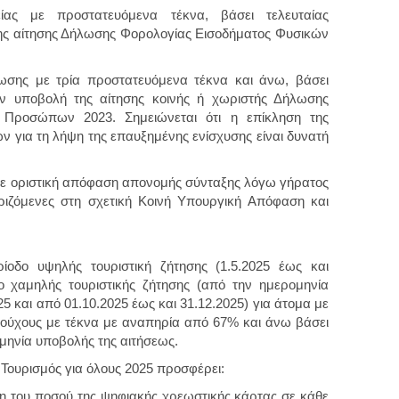
ς με προστατευόμενα τέκνα, βάσει τελευταίας
ης αίτησης Δήλωσης Φορολογίας Εισοδήματος Φυσικών
σης με τρία προστατευόμενα τέκνα και άνω, βάσει
ην υποβολή της αίτησης κοινής ή χωριστής Δήλωσης
 Προσώπων 2023. Σημειώνεται ότι η επίκληση της
 για τη λήψη της επαυξημένης ενίσχυσης είναι δυνατή
με οριστική απόφαση απονομής σύνταξης λόγω γήρατος
ριζόμενες στη σχετική Κοινή Υπουργική Απόφαση και
οδο υψηλής τουριστική ζήτησης (1.5.2025 έως και
ο χαμηλής τουριστικής ζήτησης (από την ημερομηνία
5 και από 01.10.2025 έως και 31.12.2025) για άτομα με
ιούχους με τέκνα με αναπηρία από 67% και άνω βάσει
μηνία υποβολής της αιτήσεως.
Τουρισμός για όλους 2025 προσφέρει:
 του ποσού της ψηφιακής χρεωστικής κάρτας σε κάθε