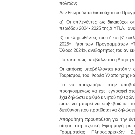
πολιτών;
Δεν θεωρούνται δικαιούχοι του Προγ
α) Οι επιλεγέντες ως δικαιούχοι 
περιόδου 2024- 2025 της Δ.ΥΠ.Α., αν
β) οι κληρωθέντες του α’ και β’ κύ
2025», ήτοι των Προγραμμάτων «Τ
Όλους 2024», ανεξαρτήτως του αν έκ
Πότε και πώς υποβάλλεται η Αίτηση 
Οι αιτήσεις υποβάλλονται κατόπιν 
Τουρισμού, του Φορέα Υλοποίησης κα
Για να προχωρήσει στην υποβολ
προηγουμένως να έχει εγγραφεί στ
έχει δηλώσει αριθμό κινητού τηλεφών
ώστε να μπορεί να επιβεβαιώσει το
διεύθυνση που προτίθεται να δηλώσει 
Απαραίτητη προϋπόθεση για την έν
αίτηση στη σχετική Εφαρμογή με 
Γραμματείας Πληροφοριακών Συ