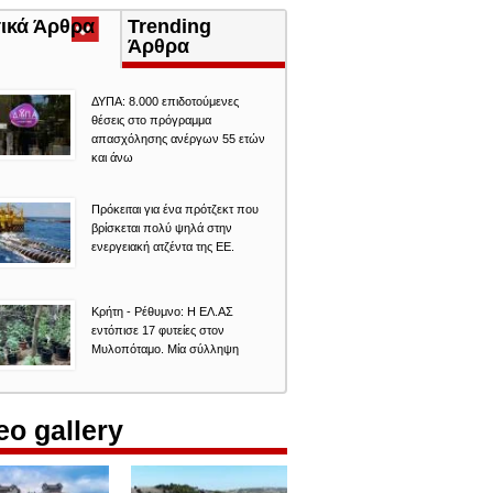
τικά Άρθρα
(ενεργή
Trending
καρτέλα)
Άρθρα
ΔΥΠΑ: 8.000 επιδοτούμενες
θέσεις στο πρόγραμμα
απασχόλησης ανέργων 55 ετών
και άνω
Πρόκειται για ένα πρότζεκτ που
βρίσκεται πολύ ψηλά στην
ενεργειακή ατζέντα της ΕΕ.
Κρήτη - Ρέθυμνο: Η ΕΛ.ΑΣ
εντόπισε 17 φυτείες στον
Μυλοπόταμο. Μία σύλληψη
eo gallery