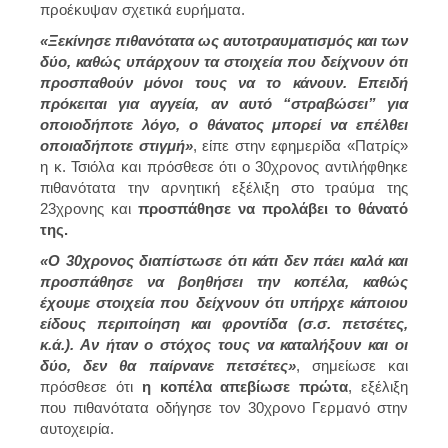
προέκυψαν σχετικά ευρήματα.
«Ξεκίνησε πιθανότατα ως αυτοτραυματισμός και των
δύο, καθώς υπάρχουν τα στοιχεία που δείχνουν ότι
προσπαθούν μόνοι τους να το κάνουν. Επειδή
πρόκειται για αγγεία, αν αυτό “στραβώσει” για
οποιοδήποτε λόγο, ο θάνατος μπορεί να επέλθει
οποιαδήποτε στιγμή»
, είπε στην εφημερίδα «Πατρίς»
η κ. Τσιόλα και πρόσθεσε ότι ο 30χρονος αντιλήφθηκε
πιθανότατα την αρνητική εξέλιξη στο τραύμα της
23χρονης και
προσπάθησε να προλάβει το θάνατό
της.
«Ο 30χρονος διαπίστωσε ότι κάτι δεν πάει καλά και
προσπάθησε να βοηθήσει την κοπέλα, καθώς
έχουμε στοιχεία που δείχνουν ότι υπήρχε κάποιου
είδους περιποίηση και φροντίδα (σ.σ. πετσέτες,
κ.ά.). Αν ήταν ο στόχος τους να καταλήξουν και οι
δύο, δεν θα παίρνανε πετσέτες»
, σημείωσε και
πρόσθεσε ότι
η κοπέλα απεβίωσε πρώτα
, εξέλιξη
που πιθανότατα οδήγησε τον 30χρονο Γερμανό στην
αυτοχειρία.