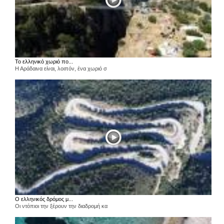
Το ελληνικό χωριό πο...
Η Αράδαινα είναι, λοιπόν, ένα χωριό σ
Ο ελληνικός δρόμος μ...
Οι ντόπιοι την ξέρουν την διαδρομή κα