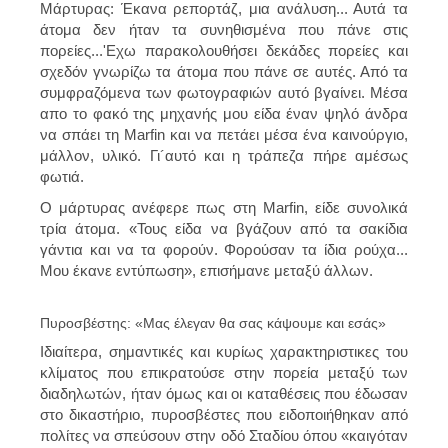
Μάρτυρας: Έκανα ρεπορτάζ, μια ανάλυση... Αυτά τα
άτομα δεν ήταν τα συνηθισμένα που πάνε στις
πορείες...'Εχω παρακολουθήσει δεκάδες πορείες και
σχεδόν γνωρίζω τα άτομα που πάνε σε αυτές. Από τα
συμφραζόμενα των φωτογραφιών αυτό βγαίνει. Μέσα
απο το φακό της μηχανής μου είδα έναν ψηλό άνδρα
να σπάει τη Marfin και να πετάει μέσα ένα καινούργιο,
μάλλον, υλικό. Γι´αυτό και η τράπεζα πήρε αμέσως
φωτιά.
Ο μάρτυρας ανέφερε πως στη Marfin, είδε συνολικά
τρία άτομα. «Τους είδα να βγάζουν από τα σακίδια
γάντια και να τα φορούν. Φορούσαν τα ίδια ρούχα...
Μου έκανε εντύπωση», επισήμανε μεταξύ άλλων.
Πυροσβέστης: «Μας έλεγαν θα σας κάψουμε και εσάς»
Ιδιαίτερα, σημαντικές και κυρίως χαρακτηριστικες του
κλίματος που επικρατούσε στην πορεία μεταξύ των
διαδηλωτών, ήταν όμως και οι καταθέσεις που έδωσαν
στο δικαστήριο, πυροσβέστες που ειδοποιήθηκαν από
πολίτες να σπεύσουν στην οδό Σταδίου όπου «καιγόταν