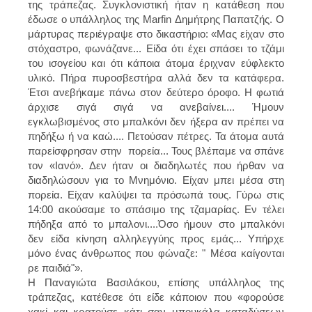
της τράπεζας. Συγκλονιστική ήταν η κατάθεση που
έδωσε ο υπάλληλος της Marfin Δημήτρης Παπατζής. Ο
μάρτυρας περιέγραψε στο δικαστήριο: «Μας είχαν στο
στόχαστρο, φωνάζανε... Είδα ότι έχει σπάσει το τζάμι
του ισογείου και ότι κάποια άτομα έριχναν εύφλεκτο
υλικό. Πήρα πυροσβεστήρα αλλά δεν τα κατάφερα.
Έτσι ανεβήκαμε πάνω στον δεύτερο όροφο. Η φωτιά
άρχισε σιγά σιγά να ανεβαίνει.... Ήμουν
εγκλωβισμένος στο μπαλκόνι δεν ήξερα αν πρέπει να
πηδήξω ή να καώ.... Πετούσαν πέτρες. Τα άτομα αυτά
παρείσφρησαν στην πορεία... Τους βλέπαμε να σπάνε
τον «Ιανό». Δεν ήταν οι διαδηλωτές που ήρθαν να
διαδηλώσουν για το Μνημόνιο. Είχαν μπει μέσα στη
πορεία. Είχαν καλύψει τα πρόσωπά τους. Γύρω στις
14:00 ακούσαμε το σπάσιμο της τζαμαρίας. Εν τέλει
πήδηξα από το μπαλονι....Όσο ήμουν στο μπαλκόνι
δεν είδα κίνηση αλληλεγγύης προς εμάς... Υπήρχε
μόνο ένας άνθρωπος που φώναζε: " Μέσα καίγονται
ρε παιδιά"».
H Παναγιώτα Βασιλάκου, επίσης υπάλληλος της
τράπεζας, κατέθεσε ότι είδε κάποιον που «φορούσε
χακί και κρατούσε κάτι σαν μπουκάλα καταδύσεων