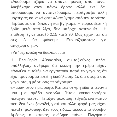
«Ακούσαμε τζάμια να σπάνε, φωνές από πάνω.
Ανεβήκαμε στον πάνω όροφο αλλά εκεί δεν
μπορούσαμε να αναπνεύσουμε» περιέγραψε άλλη
μάρτυρας και συνέχισε: «Διαφύγαμε από την ταράτσα.
Περάσαμε στη διπλανή και βγήκαμε. Η πυροσβεστική
ήρθε μετά από λίγο, δεν υπήρχε αστυνομία. Η
επίθεση έγινε μεταξύ 2:15 και 2:30. Μας είχαν πει ότι
στις 3 θα φύγουμε. Ετοιμαζόμασταν για
αποχώρηση...».
«Υπήρχε εντολή να δουλέψουμε»
Η Ελευθερία Αθανασίου, συνταξιούχος πλέον
υπάλληλος, ανέφερε ότι εκείνη την ημέρα είχαν
«άνωθεν εντολή» να εργαστούν παρά το γεγονός ότι
είχε προγραμματιστεί η διαδήλωση. Σε ό,τι αφορά στα
γεγονότα, η μάρτυρας περιέγραψε:
«Ημουν στον ημιώροφο. Κάποια στιγμή είδα απέναντί
μου μια ομάδα νεαρών. Ήταν κουκουλοφόροι,
πέταγαν πέτρες. Πέταξαν μολότωφ, έβγαζε ένα καπνό
που δεν έχω ξαναδεί, γιατί και άλλη φορά μας είχαν
πετάξει μολότωφ. Δεν τους είδα.... άκουσα το θόρυβο.
Αμέσως ο καπνός ανέβηκε πάνω. Πνιγήκαμε