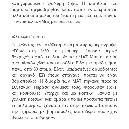
κατηγορουμένου Θοδωρή Σιψά. Η κατάθεση του
μάρτυρα, αμφισβητήθηκε έντονα απο την υπεράσπιση
αλλά και από μέλος του δικαστηρίου που είπε στον κ.
Γιαννακούλια: «Μας μπερδεύετε...».
«Ο σωματότυπος»
Ξεκινώντας την κατάθεσή του ο μάρτυρας περιέγραψε:
«Γύρω στη 1:30 το μεσημέρι, έπεσαν μερικά
δακρυγόνα από μια διμοιρία των ΜΑΤ. Μου είπαν ότι
στον «Ιανό» γίνονταν επεισόδια. Είδα μια ομάδα, ήταν
πανω από 60 άτομα. Είχαν μοιρασμένες αρμοδιότητες
και αρχηγό. Έξι άτομα σπάγανε, πρέπει να είχαν
βαριοπούλες. Η διμοιρία των ΜΑΤ πήγαινε προς το
Σύνταγμα. Πέρασα ανάμεσά τους. Φορούσαν τζόκει
και κουκούλες. Υπήρχε και μια κοπέλα, ξανθιά με
γαλλική κοτσίδα. Μια ομάδα από έξι πρόσωπα πέταξε
τις μολότωφ και ξαναμπήκαν στην πορεία... Έσπασαν
την τζαμαρία με βαριοπούλες και σίδερα που είχαν
βγάλει απο το δρόμο».