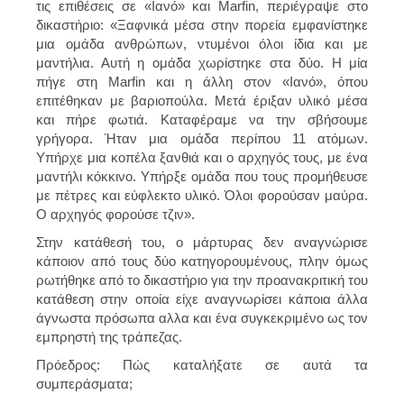
τις επιθέσεις σε «Ιανό» και Marfin, περιέγραψε στο
δικαστήριο: «Ξαφνικά μέσα στην πορεία εμφανίστηκε
μια ομάδα ανθρώπων, ντυμένοι όλοι ίδια και με
μαντήλια. Αυτή η ομάδα χωρίστηκε στα δύο. Η μία
πήγε στη Marfin και η άλλη στον «Ιανό», όπου
επιτέθηκαν με βαριοπούλα. Μετά έριξαν υλικό μέσα
και πήρε φωτιά. Καταφέραμε να την σβήσουμε
γρήγορα. Ήταν μια ομάδα περίπου 11 ατόμων.
Υπήρχε μια κοπέλα ξανθιά και ο αρχηγός τους, με ένα
μαντήλι κόκκινο. Υπήρξε ομάδα που τους προμήθευσε
με πέτρες και εύφλεκτο υλικό. Όλοι φορούσαν μαύρα.
Ο αρχηγός φορούσε τζιν».
Στην κατάθεσή του, ο μάρτυρας δεν αναγνώρισε
κάποιον από τους δύο κατηγορουμένους, πλην όμως
ρωτήθηκε από το δικαστήριο για την προανακριτική του
κατάθεση στην οποία είχε αναγνωρίσει κάποια άλλα
άγνωστα πρόσωπα αλλα και ένα συγκεκριμένο ως τον
εμπρηστή της τράπεζας.
Πρόεδρος: Πώς καταλήξατε σε αυτά τα
συμπεράσματα;