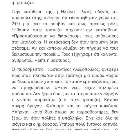
η τράπεζα».
Στην κατάθεσή της η Ηλιάνα Πλατή, οδηγός της
πυροσβεστικής, ανέφερε ότι ειδοποιήθηκαν γύρω στις
2:00 μ.μ. για το συμβάν και πως αμέσως μόλις
έφθασαν στην τράπεζα άρχισαν την κατάσβεση.
«Προσπαθούσαμε να διασώσουμε τους ανθρώπους
στα μπαλκόνια. Η κατάσταση δεν ήταν τεταμένη όταν
φτάσαμε. Αν και κάποιοι νόμιζαν ότι πήγαμε να τους
διαλύσουμε την πορεία... Τους εξηγήσαμε ότι καίγονται
άνθρωποι...» είπε η μάρτυρας.
Ο πυροσβέστης, Κωσταντίνος Αλεξόπουλος, ανέφερε
πως όταν πλησίαζαν στην τράπεζα μια ομάδα «οχτώ
με δέκα ατόμων χτυπούσε το καπό» εμποδίζοντάς τους
να προχωρήσουν. «Ήταν νέοι, είχαν καλυμένα
πρόσωπα. Δεν ξέρω όμως αν τα άτομα αυτα γνώριζαν
τι γινόταν παρακάτω (σ.σ. στην τράπεζα). Κάποια
στιγμή έφυγαν. Φτάσαμε και το ισόγειο καιγόταν.
Υπήρχαν κανά δυο άτομα με πυροσβεστήρες, δεν
ξέρω αν ήταν πολίτες ή υπάλληλοι. Είχε καεί όλο το
ισόγειο και ο ημιόροφος. Υπήρχε πολύ έντονος καπνός.