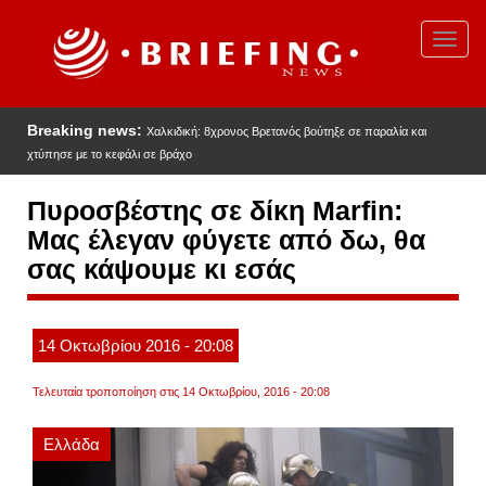
Παράκαμψη
προς
Toggl
το
navig
κυρίως
περιεχόμενο
Breaking news:
Χαλκιδική: 8χρονος Βρετανός βούτηξε σε παραλία και
χτύπησε με το κεφάλι σε βράχο
Πυροσβέστης σε δίκη Marfin:
Μας έλεγαν φύγετε από δω, θα
σας κάψουμε κι εσάς
14
Οκτωβρίου
2016
- 20:08
Τελευταία τροποποίηση στις 14 Οκτωβρίου, 2016 - 20:08
Ελλάδα