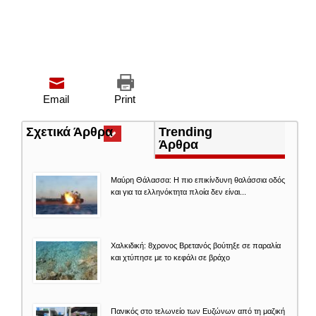
Email
Print
Σχετικά Άρθρα
(ενεργή
Trending
καρτέλα)
Άρθρα
Μαύρη Θάλασσα: Η πιο επικίνδυνη θαλάσσια οδός
και για τα ελληνόκτητα πλοία δεν είναι...
Χαλκιδική: 8χρονος Βρετανός βούτηξε σε παραλία
και χτύπησε με το κεφάλι σε βράχο
Πανικός στο τελωνείο των Ευζώνων από τη μαζική