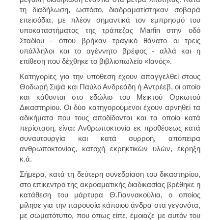
τη διαδήλωση, ωστόσο, διαδραματίστηκαν σοβαρά
επεισόδια, με πλέον σημαντικά τον εμπρησμό του
υποκαταστήματος της τράπεζας Marfin στην οδό
Σταδίου - όπου βρήκαν τραγικό θάνατο οι τρεις
υπάλληλοι και το αγέννητο βρέφος - αλλά και η
επίθεση που δέχθηκε το βιβλιοπωλείο «Ιανός».
Κατηγορίες για την υπόθεση έχουν απαγγελθεί στους
Θοδωρή Σιψά και Παύλο Ανδρεάδη ή Αντρέεβ, οι οποίο
και κάθονται στο εδώλιο του Μεικτού Ορκωτού
Δικαστηρίου. Οι δύο κατηγορούμενοι έχουν αρνηθεί τα
αδικήματα που τους αποδίδονται και τα οποία κατά
περίσταση, είναι: Ανθρωποκτονία εκ προθέσεως κατά
συναυτουργία και κατά συρροή, απόπειρα
ανθρωποκτονίας, κατοχή εκρηκτικών υλών, έκρηξη
κ.ά.
Σήμερα, κατά τη δεύτερη συνεδρίαση του δικαστηρίου,
στο επίκεντρο της ακροαματικής διαδικασίας βρέθηκε η
κατάθεση του μάρτυρα Θ.Γιαννακούλια, ο οποίος
μίλησε για την παρουσία κάποιου άνδρα στα γεγονότα,
με σωματότυπο, που όπως είπε, έμοιαζε με αυτόν του