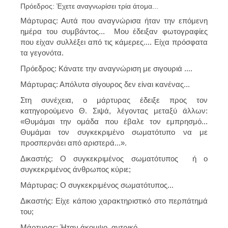
Πρόεδρος: Έχετε αναγνωρίσει τρία άτομα...
Μάρτυρας: Αυτά που αναγνώρισα ήταν την επόμενη
ημέρα του συμβάντος... Μου έδειξαν φωτογραφίες
που είχαν συλλέξει από τις κάμερες.... Eίχα πρόσφατα
τα γεγονότα.
Πρόεδρος: Κάνατε την αναγνώριση με σιγουριά ....
Μάρτυρας: Απόλυτα σίγουρος δεν είναι κανένας...
Στη συνέχεια, ο μάρτυρας έδειξε προς τον
κατηγορούμενο Θ. Σιψά, λέγοντας μεταξύ άλλων:
«Θυμάμαι την ομάδα που έβαλε τον εμπρησμό...
Θυμάμαι τον συγκεκριμένο σωματότυπο να με
προσπερνάει από αριστερά...».
Δικαστής: Ο συγκεκριμένος σωματότυπος ή ο
συγκεκριμένος άνθρωπος κύριε;
Μάρτυρας: Ο συγκεκριμένος σωματότυπος...
Δικαστής: Είχε κάποιο χαρακτηριστικό στο περπάτημά
του;
Μάρτυρας: Ήταν άκομψο, αντρικό....