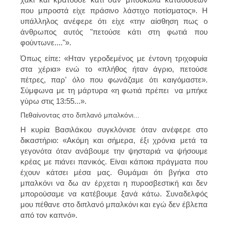
που μπροστά είχε πράσινο λάστιχο ποτίσματος». Η
υπάλληλος ανέφερε ότι είχε «την αίσθηση πως ο
άνθρωπος αυτός "πετούσε κάτι στη φωτιά που
φούντωνε...."».
Όπως είπε: «Ηταν γεροδεμένος με έντονη τριχοφυία
στα χέρια» ενώ το «πλήθος ήταν άγριο, πετούσε
πέτρες, παρ' όλο που φωνάζαμε ότι καιγόμαστε».
Σύμφωνα με τη μάρτυρα «η φωτιά πρέπει να μπήκε
γύρω στις 13:55...».
Πεθαίνοντας στο διπλανό μπαλκόνι...
Η κυρία Βασιλάκου συγκλόνισε όταν ανέφερε στο
δικαστήριο: «Ακόμη και σήμερα, έξι χρόνια μετά τα
γεγονότα όταν ανάβουμε την ψησταριά να ψήσουμε
κρέας με πιάνει πανικός. Είναι κάποια πράγματα που
έχουν κάτσει μέσα μας. Θυμάμαι ότι βγήκα στο
μπαλκόνι να δω αν έρχεται η πυροσβεστική και δεν
μπορούσαμε να κατέβουμε ξανά κάτω. Συναδελφός
μου πέθανε στο διπλανό μπαλκόνι και εγώ δεν έβλεπα
από τον καπνό».