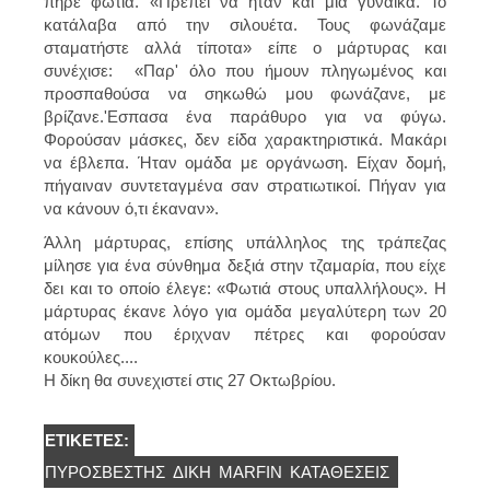
πήρε φωτιά. «Πρέπει να ήταν και μια γυναίκα. Το
κατάλαβα από την σιλουέτα. Τους φωνάζαμε
σταματήστε αλλά τίποτα» είπε ο μάρτυρας και
συνέχισε: «Παρ' όλο που ήμουν πληγωμένος και
προσπαθούσα να σηκωθώ μου φωνάζανε, με
βρίζανε.'Εσπασα ένα παράθυρο για να φύγω.
Φορούσαν μάσκες, δεν είδα χαρακτηριστικά. Μακάρι
να έβλεπα. Ήταν ομάδα με οργάνωση. Είχαν δομή,
πήγαιναν συντεταγμένα σαν στρατιωτικοί. Πήγαν για
να κάνουν ό,τι έκαναν».
Άλλη μάρτυρας, επίσης υπάλληλος της τράπεζας
μίλησε για ένα σύνθημα δεξιά στην τζαμαρία, που είχε
δει και το οποίο έλεγε: «Φωτιά στους υπαλλήλους». Η
μάρτυρας έκανε λόγο για ομάδα μεγαλύτερη των 20
ατόμων που έριχναν πέτρες και φορούσαν
κουκούλες....
Η δίκη θα συνεχιστεί στις 27 Οκτωβρίου.
ΕΤΙΚΈΤΕΣ:
ΠΥΡΟΣΒΕΣΤΗΣ
ΔΊΚΗ
MARFIN
ΚΑΤΑΘΈΣΕΙΣ