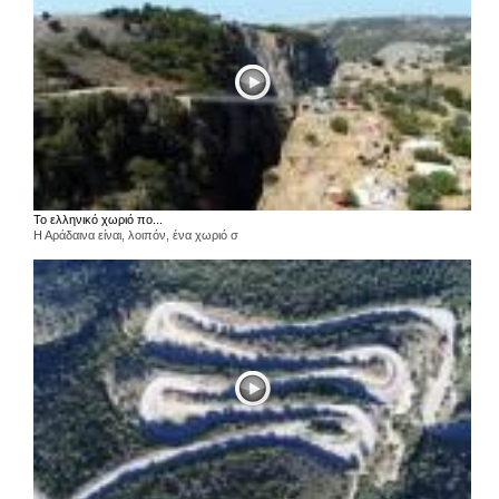
Το ελληνικό χωριό πο...
Η Αράδαινα είναι, λοιπόν, ένα χωριό σ