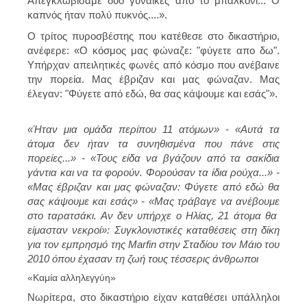
Απεγκλωβίσαμε δύο γυναίκες από το μπαλκόνι... Ο
καπνός ήταν πολύ πυκνός....».
Ο τρίτος πυροσβέστης που κατέθεσε στο δικαστήριο,
ανέφερε: «Ο κόσμος μας φώναζε: "φύγετε απο δω".
Υπήρχαν απειλητικές φωνές από κόσμο που ανέβαινε
την πορεία. Μας έβριζαν και μας φώναζαν. Μας
έλεγαν: "Φύγετε από εδώ, θα σας κάψουμε και εσάς"».
«Ήταν μια ομάδα περίπου 11 ατόμων» - «Αυτά τα
άτομα δεν ήταν τα συνηθισμένα που πάνε στις
πορείες...» - «Τους είδα να βγάζουν από τα σακίδια
γάντια και να τα φορούν. Φορούσαν τα ίδια ρούχα...» -
«Μας έβριζαν και μας φώναζαν: Φύγετε από εδώ θα
σας κάψουμε και εσάς» - «Μας τράβαγε να ανέβουμε
στο ταρατσάκι. Αν δεν υπήρχε ο Ηλίας, 21 άτομα θα
είμασταν νεκροί»: Συγκλονιστικές καταθέσεις στη δίκη
για τον εμπρησμό της Marfin στην Σταδίου τον Μάιο του
2010 όπου έχασαν τη ζωή τους τέσσερις άνθρωποι
«Καμία αλληλεγγύη»
Νωρίτερα, στο δικαστήριο είχαν καταθέσει υπάλληλοι