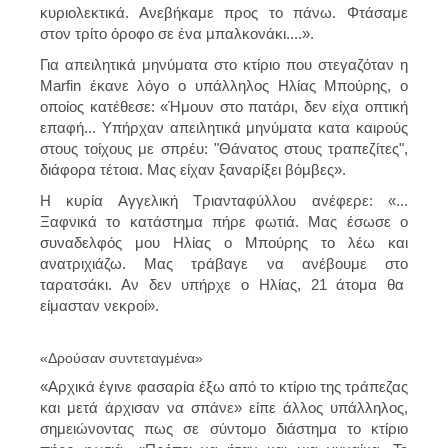
κυριολεκτικά. Ανεβήκαμε προς το πάνω. Φτάσαμε
στον τρίτο όροφο σε ένα μπαλκονάκι....».
Για απειλητικά μηνύματα στο κτίριο που στεγαζόταν η
Marfin έκανε λόγο ο υπάλληλος Ηλίας Μπούρης, ο
οποίος κατέθεσε: «Ήμουν στο πατάρι, δεν είχα οπτική
επαφή... Υπήρχαν απειλητικά μηνύματα κατα καιρούς
στους τοίχους με σπρέυ: "Θάνατος στους τραπεζίτες",
διάφορα τέτοια. Μας είχαν ξαναρίξει βόμβες».
Η κυρία Αγγελική Τριανταφύλλου ανέφερε: «...
Ξαφνικά το κατάστημα πήρε φωτιά. Μας έσωσε ο
συναδελφός μου Ηλίας ο Μπούρης το λέω και
ανατριχιάζω. Μας τράβαγε να ανέβουμε στο
ταρατσάκι. Αν δεν υπήρχε ο Ηλίας, 21 άτομα θα
είμασταν νεκροί».
«Δρούσαν συντεταγμένα»
«Αρχικά έγινε φασαρία έξω από το κτίριο της τράπεζας
και μετά άρχισαν να σπάνε» είπε άλλος υπάλληλος,
σημειώνοντας πως σε σύντομο διάστημα το κτίριο