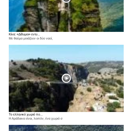
Κίνα: «Δίδυμοι» εντυ...
Με θαύμα μοιάζουν οι δύο ναοί,
Το ελληνικό χωριό πο...
Η Αράδαινα είναι, λοιπόν, ένα χωριό σ