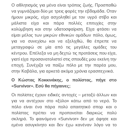
Ο αθλητισμός για μένα είναι τρόπος ζωής. Προσπαθώ
να γυμνάζομαι δύο με τρεις φορές την εβδομάδα. Οταν
ήμουν μικρός, είχα ασχοληθεί με τον υγρό στίβο και
μάλιστα είχα και πάρα πολλές επιτυχίες στην
κολύμβηση και στην υδατοσφαίριση. Είχα φτάσει να
είμαι μέλος των μικρών εθνικών ομάδων πόλο, όμως,
για να συνεχίσω και να εξελιχθώ, θα έπρεπε να
μεταγραφώ σε μία από τις μεγάλες ομάδες του
κέντρου. Επέλεξα να μη δεχτώ τις προτάσεις που είχα,
γιατί είχα προσανατολιστεί στις σπουδές μου εκείνη την
εποχή. Συνέχιζα να παίζω πόλο με την παρέα μου,
στην Καβάλα, για αρκετά ακόμα χρόνια ερασιτεχνικά.
Ο Κώστας Κοκκινάκης, ο πολίστας, πήγε στο
«Survivor». Εσύ θα πήγαινες;
Οι πολίστες έχουν ειδικές αντοχές – μεταξύ άλλων και
για να αντέχουν στο «ξύλο» κάτω από το νερό. Το
πόλο είναι ένα πάρα πολύ απαιτητικό σπορ και ο
πολίστας πρέπει να προπονείται διαρκώς πολύ
σκληρά. Το φαινόμενο «Survivor» δεν με άφησε και
εμένα ασυγκίνητο και δεν έχω κανέναν λόγο να το