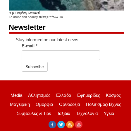
Η βυθισμένη «Ατλαντί...
Το drone του haanity πέταξε πάνω μια
Newsletter
Stay informed on our latest news!
E-mail
*
Subscribe
Media
Αθλητισμός
Ελλάδα
Εφημερίδες
Κόσμος
Μαγειρική
Ομορφιά
Ορθοδοξία
Πολιτισμός/Τέχνες
Συμβουλές & Tips
Ταξίδια
Τεχνολογία
Υγεία