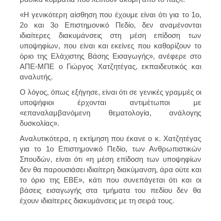
«Η γενικότερη αίσθηση που έχουμε είναι ότι για το 1ο,
2ο και 3ο Επιστημονικό Πεδίο, δεν αναμένονται
ιδιαίτερες διακυμάνσεις στη μέση επίδοση των
υποψηφίων, που είναι και εκείνες που καθορίζουν το
όριο της Ελάχιστης Βάσης Εισαγωγής», ανέφερε στο
ΑΠΕ-ΜΠΕ ο Γιώργος Χατζητέγας, εκπαιδευτικός και
αναλυτής.
Ο λόγος, όπως εξήγησε, είναι ότι σε γενικές γραμμές οι
υποψήφιοι έρχονται αντιμέτωποι με
«επαναλαμβανόμενη θεματολογία, ανάλογης
δυσκολίας».
Αναλυτικότερα, η εκτίμηση που έκανε ο κ. Χατζητέγας
για το 1ο Επιστημονικό Πεδίο, των Ανθρωπιστικών
Σπουδών, είναι ότι «η μέση επίδοση των υποψηφίων
δεν θα παρουσιάσει ιδιαίτερη διακύμανση, άρα ούτε και
το όριο της ΕΒΕ», κάτι που συνεπάγεται ότι και οι
βάσεις εισαγωγής στα τμήματα του πεδίου δεν θα
έχουν ιδιαίτερες διακυμάνσεις με τη σειρά τους.