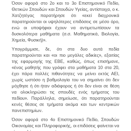
Όσον αφορά στο 2ο και το 3ο Επιστημονικό Πεδίο,
Θετικών Σπουδών και Σπουδών Υγείας, αντίστοιχα, ο κ.
Χατζητέγας παρατήρησε ότι «εκεί διαχρονικά
παρατηρούνται οι υψηλότερες επιδόσεις σε μέσο όρο,
ενώ οι υποψήφιοι έχουν να αντιμετωπίσουν τα
δυσκολότερα μαθήματα (σ.σ. Μαθηματικά, Βιολογία,
Χημεία, Φυσική)».
Υπογράμμισε, δε, ότι στα δυο αυτά πεδία
παρατηρούνται και «οι πιο μεγάλες αδικίες», εξαιτίας
της εφαρμογής της ΕΒΕ, καθώς, όπως επισήμανε,
«ένας μαθητής που γράφει στα μαθήματα 10 στα 20,
έχει πάρα πολλές πιθανότητες να μείνει εκτός ΑΕΙ,
χωρίς ωστόσο η βαθμολογία του να σημαίνει ότι δεν
μόχθησε ή ότι ήταν αδιάφορος ή ότι δεν είναι σε θέση
να ολοκληρώσει τις σπουδές ενός τμήματος του
πεδίου». Παράλληλα, σημείωσε, ότι παρατηρούνται
κενές θέσεις σε τμήματα ακόμα και των κεντρικών
πανεπιστημίων.
Όσον αφορά στο 4ο Επιστημονικό Πεδίο, Σπουδών
Οικονομίας και Πληροφορικής, οι επιδόσεις φαίνεται να