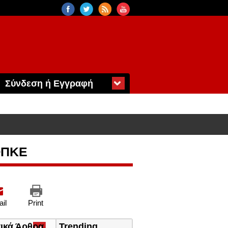
Σύνδεση ή Εγγραφή
 ΟΠΚΕ
il
Print
τικά Άρθρα
(ενεργή
Trending