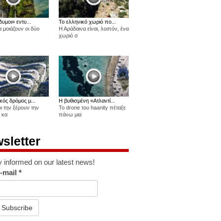
δυμοι» εντυ...
Το ελληνικό χωριό πο...
 μοιάζουν οι δύο
Η Αράδαινα είναι, λοιπόν, ένα
χωριό σ
κός δρόμος μ...
Η βυθισμένη «Ατλαντί...
οι την ξέρουν την
Το drone του haanity πέταξε
 κα
πάνω μια
sletter
y informed on our latest news!
-mail
*
Subscribe