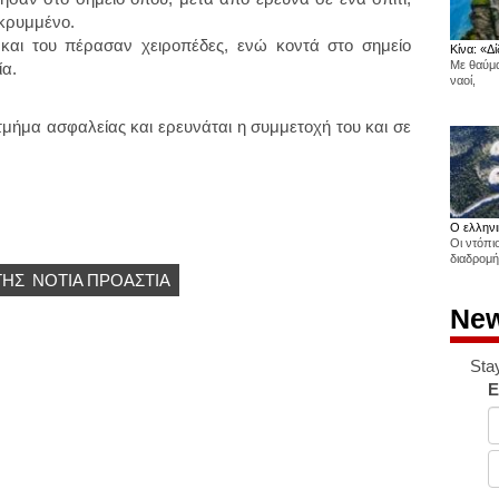
 κρυμμένο.
 και του πέρασαν χειροπέδες, ενώ κοντά στο σημείο
Κίνα: «Δί
Με θαύμα
ία.
ναοί,
τμήμα ασφαλείας και ερευνάται η συμμετοχή του και σε
Ο ελληνι
Οι ντόπι
διαδρομή
ΤΗΣ
ΝΌΤΙΑ ΠΡΟΆΣΤΙΑ
New
Sta
E