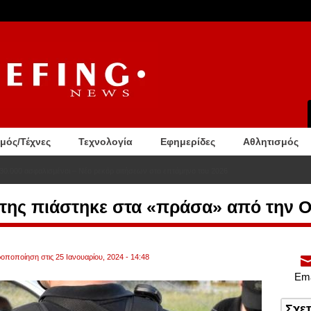
σμός/Τέχνες
Τεχνολογία
Εφημερίδες
Αθλητισμός
0.000 ασφαλισμένοι – Νέο ρεκόρ αιτήσεων στο επτάμηνο του 2026
ήκτης πιάστηκε στα «πράσα» από την
ροποποίηση στις 25 Ιανουαρίου, 2024 - 14:48
Ema
Σχε