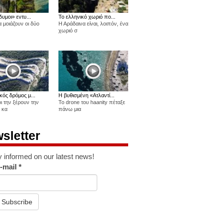
δυμοι» εντυ...
Το ελληνικό χωριό πο...
 μοιάζουν οι δύο
Η Αράδαινα είναι, λοιπόν, ένα
χωριό σ
κός δρόμος μ...
Η βυθισμένη «Ατλαντί...
οι την ξέρουν την
Το drone του haanity πέταξε
 κα
πάνω μια
sletter
y informed on our latest news!
-mail
*
Subscribe