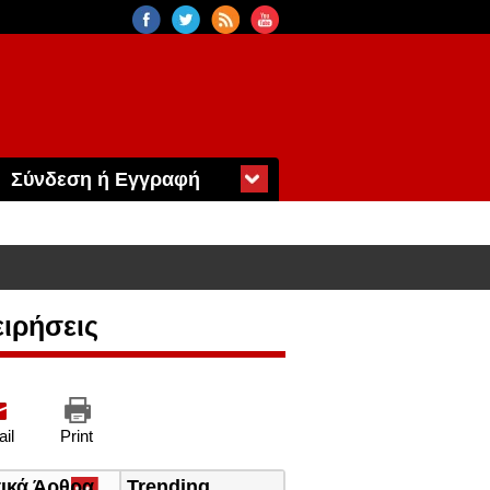
Σύνδεση ή Εγγραφή
ειρήσεις
il
Print
τικά Άρθρα
(ενεργή
Trending