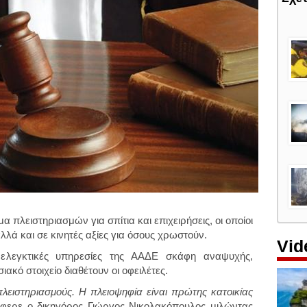
α πλειστηριασμών για σπίτια και επιχειρήσεις, οι οποίοι
λλά και σε κινητές αξίες για όσους χρωστούν.
Vid
ελεγκτικές υπηρεσίες της ΑΑΔΕ σκάφη αναψυχής,
σιακό στοιχείο διαθέτουν οι οφειλέτες.
ειστηριασμούς. Η πλειοψηφία είναι πρώτης κατοικίας
φερε ο δικηγόρος Γιώργος Νικολακόπουλος μιλώντας