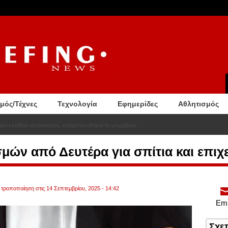
σμός/Τέχνες
Τεχνολογία
Εφημερίδες
Αθλητισμός
ου κλειδιού αυτοκινήτου, ελάχιστοι οδηγοί τη γνωρίζουν
μών από Δευτέρα για σπίτια και επιχ
 τροποποίηση στις 14 Σεπτεμβρίου, 2025 - 14:42
Ema
Σχε