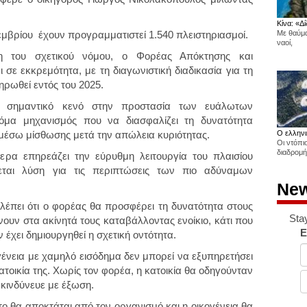
Κίνα: «Δί
τεμβρίου
έχουν προγραμματιστεί
1.540 πλειστηριασμοί.
Με θαύμα
ναοί,
η του σχετικού νόμου, ο Φορέας Απόκτησης και
ε εκκρεμότητα, με τη διαγωνιστική διαδικασία για τη
ηρωθεί εντός του 2025.
ει σημαντικό κενό στην προστασία των ευάλωτων
όμα μηχανισμός που να διασφαλίζει τη δυνατότητα
 μέσω μίσθωσης μετά την απώλεια κυριότητας.
Ο ελληνι
Οι ντόπι
διαδρομή
ρα επηρεάζει την εύρυθμη λειτουργία του πλαισίου
εται λύση για τις περιπτώσεις των πιο αδύναμων
New
λέπει ότι ο φορέας θα προσφέρει τη δυνατότητα στους
Sta
ουν στα ακίνητά τους καταβάλλοντας ενοίκιο, κάτι που
E
έχει δημιουργηθεί η σχετική οντότητα.
γένεια με χαμηλό εισόδημα δεν μπορεί να εξυπηρετήσει
ατοικία της. Χωρίς τον φορέα, η κατοικία θα οδηγούνταν
 κινδύνευε με έξωση.
το θα αποκτάται από τον οργανισμό και η οικογένεια θα