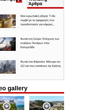
καρτέλα)
Άρθρα
Νέα ευρωπαϊκή οδηγία: Τι θα
συμβεί με τις εφαρμογές που
προειδοποιούν για κάμερες...
Φωτιά στη Σκύρο: Ενίσχυση των
εναέριων δυνάμων στην
Κολυμπάδα
Φωτιά στα Φάρσαλα. Μήνυμα του
112 για τους κατοίκους της Κρήνης
eo gallery