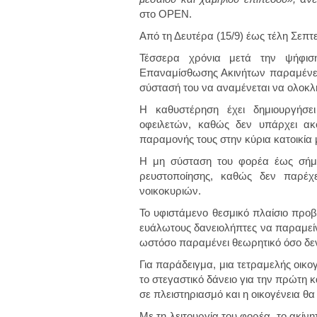
στο OPEN.
Από τη Δευτέρα (15/9) έως τέλη Σεπ
Τέσσερα χρόνια μετά την ψήφισ
Επαναμίσθωσης Ακινήτων παραμένει σ
σύστασή του να αναμένεται να ολοκλ
Η καθυστέρηση έχει δημιουργήσ
οφειλετών, καθώς δεν υπάρχει ακ
παραμονής τους στην κύρια κατοικία
Η μη σύσταση του φορέα έως σήμε
ρευστοποίησης, καθώς δεν παρέχ
νοικοκυριών.
Το υφιστάμενο θεσμικό πλαίσιο προβ
ευάλωτους δανειολήπτες να παραμείν
ωστόσο παραμένει θεωρητικό όσο δεν 
Για παράδειγμα, μια τετραμελής οικο
το στεγαστικό δάνειο για την πρώτη κ
σε πλειστηριασμό και η οικογένεια θα
Με τη λειτουργία του φορέα, το ακίνη