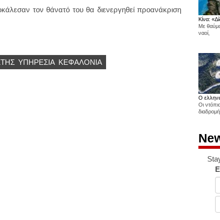
προκάλεσαν τον θάνατό του θα διενεργηθεί προανάκριση
Κίνα: «Δί
Με θαύμα
ναοί,
ΤΗΣ
ΥΠΗΡΕΣΙΑ
ΚΕΦΑΛΟΝΙΆ
Ο ελληνι
Οι ντόπι
διαδρομή
New
Sta
E