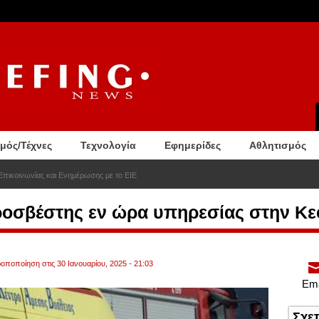
σμός/Τέχνες
Τεχνολογία
Εφημερίδες
Αθλητισμός
Επικοινωνίας και Ενημέρωσης με το ΕΙΕ
οσβέστης εν ώρα υπηρεσίας στην Κε
ροποποίηση στις 30 Ιανουαρίου, 2025 - 21:03
Ema
Σχε