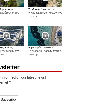
δυμοι» εντυ...
Το ελληνικό χωριό πο...
 μοιάζουν οι δύο
Η Αράδαινα είναι, λοιπόν, ένα
χωριό σ
κός δρόμος μ...
Η βυθισμένη «Ατλαντί...
οι την ξέρουν την
Το drone του haanity πέταξε
 κα
πάνω μια
sletter
y informed on our latest news!
-mail
*
Subscribe