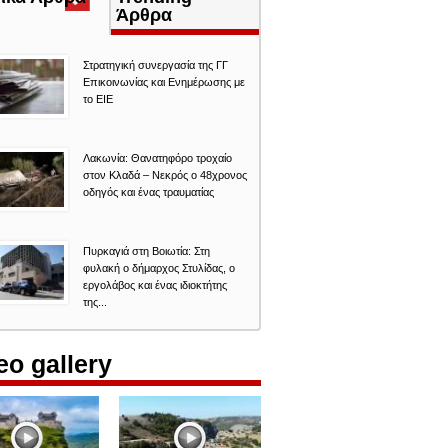
καρτέλα)
Άρθρα
Στρατηγική συνεργασία της ΓΓ
Επικοινωνίας και Ενημέρωσης με
το ΕΙΕ
Λακωνία: Θανατηφόρο τροχαίο
στον Κλαδά – Νεκρός ο 48χρονος
οδηγός και ένας τραυματίας
Πυρκαγιά στη Βοιωτία: Στη
φυλακή ο δήμαρχος Στυλίδας, ο
εργολάβος και ένας ιδιοκτήτης
της...
eo gallery