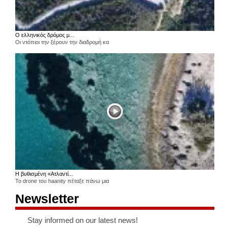
Ο ελληνικός δρόμος μ...
Οι ντόπιοι την ξέρουν την διαδρομή κα
Η βυθισμένη «Ατλαντί...
Το drone του haanity πέταξε πάνω μια
Newsletter
Stay informed on our latest news!