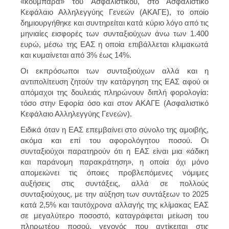
«κουμπαρά» του Ασφαλιστικού, στο Ασφαλιστικό
Κεφάλαιο Αλληλεγγύης Γενεών (ΑΚΑΓΕ), το οποίο
δημιουργήθηκε και συντηρείται κατά κύριο λόγο από τις
μηνιαίες εισφορές των συνταξιούχων άνω των 1.400
ευρώ, μέσω της ΕΑΣ η οποία επιβάλλεται κλιμακωτά
και κυμαίνεται από 3% έως 14%.
Οι εκπρόσωποι των συνταξιούχων αλλά και η
αντιπολίτευση ζητούν την κατάργηση της ΕΑΣ αφού οι
απόμαχοι της δουλειάς πληρώνουν διπλή φορολογία:
τόσο στην Εφορία όσο και στον ΑΚΑΓΕ (Ασφαλιστικό
Κεφάλαιο Αλληλεγγύης Γενεών).
Ειδικά όταν η ΕΑΣ επεμβαίνει στο σύνολο της αμοιβής,
ακόμα και επί του αφορολόγητου ποσού. Οι
συνταξιούχοι παρατηρούν ότι η ΕΑΣ είναι μια «άδικη
και παράνομη παρακράτηση», η οποία όχι μόνο
απομειώνει τις όποιες προβλεπόμενες νόμιμες
αυξήσεις στις συντάξεις, αλλά σε πολλούς
συνταξιούχους, με την αύξηση των συντάξεων το 2025
κατά 2,5% και ταυτόχρονα αλλαγής της κλίμακας ΕΑΣ
σε μεγαλύτερο ποσοστό, καταγράφεται μείωση του
πληρωτέου ποσού, γεγονός που αντίκειται στις