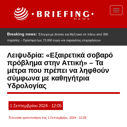
Παράκαμψη
προς
Toggl
το
navig
κυρίως
περιεχόμενο
Breaking news:
Έλεγχοι με drones και MyCoast σε πάνω από 300
παραλίες – Πρόστιμα έως 73.000 ευρώ και σφραγίσεις επιχειρήσεων
Λειψυδρία: «Εξαιρετικά σοβαρό
πρόβλημα στην Αττική» – Τα
μέτρα που πρέπει να ληφθούν
σύμφωνα με καθηγήτρια
Υδρολογίας
1
Σεπτεμβρίου
2024
- 12:05
Τελευταία τροποποίηση στις 1 Σεπτεμβρίου, 2024 - 12:05