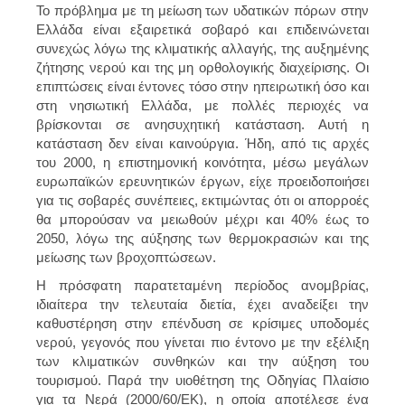
Το πρόβλημα με τη μείωση των υδατικών πόρων στην
Ελλάδα είναι εξαιρετικά σοβαρό και επιδεινώνεται
συνεχώς λόγω της κλιματικής αλλαγής, της αυξημένης
ζήτησης νερού και της μη ορθολογικής διαχείρισης. Οι
επιπτώσεις είναι έντονες τόσο στην ηπειρωτική όσο και
στη νησιωτική Ελλάδα, με πολλές περιοχές να
βρίσκονται σε ανησυχητική κατάσταση. Αυτή η
κατάσταση δεν είναι καινούργια. Ήδη, από τις αρχές
του 2000, η επιστημονική κοινότητα, μέσω μεγάλων
ευρωπαϊκών ερευνητικών έργων, είχε προειδοποιήσει
για τις σοβαρές συνέπειες, εκτιμώντας ότι οι απορροές
θα μπορούσαν να μειωθούν μέχρι και 40% έως το
2050, λόγω της αύξησης των θερμοκρασιών και της
μείωσης των βροχοπτώσεων.
Η πρόσφατη παρατεταμένη περίοδος ανομβρίας,
ιδιαίτερα την τελευταία διετία, έχει αναδείξει την
καθυστέρηση στην επένδυση σε κρίσιμες υποδομές
νερού, γεγονός που γίνεται πιο έντονο με την εξέλιξη
των κλιματικών συνθηκών και την αύξηση του
τουρισμού. Παρά την υιοθέτηση της Οδηγίας Πλαίσιο
για τα Νερά (2000/60/ΕΚ), η οποία αποτέλεσε ένα