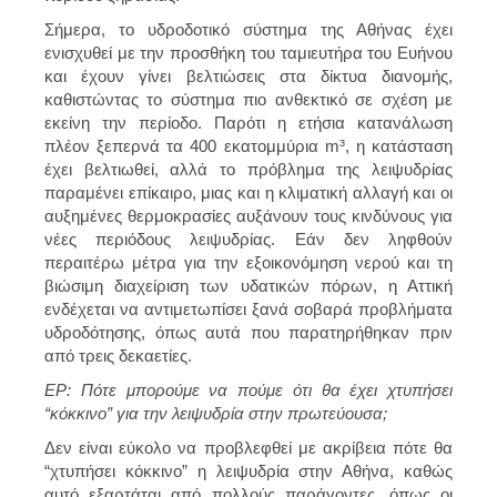
Σήμερα, το υδροδοτικό σύστημα της Αθήνας έχει
ενισχυθεί με την προσθήκη του ταμιευτήρα του Ευήνου
και έχουν γίνει βελτιώσεις στα δίκτυα διανομής,
καθιστώντας το σύστημα πιο ανθεκτικό σε σχέση με
εκείνη την περίοδο. Παρότι η ετήσια κατανάλωση
πλέον ξεπερνά τα
400 εκατομμύρια m³
, η κατάσταση
έχει βελτιωθεί, αλλά το πρόβλημα της λειψυδρίας
παραμένει επίκαιρο, μιας και η κλιματική αλλαγή και οι
αυξημένες θερμοκρασίες αυξάνουν τους κινδύνους για
νέες περιόδους λειψυδρίας. Εάν δεν ληφθούν
περαιτέρω μέτρα για την εξοικονόμηση νερού και τη
βιώσιμη διαχείριση των υδατικών πόρων, η Αττική
ενδέχεται να αντιμετωπίσει ξανά σοβαρά προβλήματα
υδροδότησης,
όπως αυτά που παρατηρήθηκαν πριν
από τρεις δεκαετίες
.
EΡ: Πότε μπορούμε να πούμε ότι θα έχει χτυπήσει
“κόκκινο” για την λειψυδρία στην πρωτεύουσα;
Δεν είναι εύκολο να προβλεφθεί με ακρίβεια πότε θα
“χτυπήσει κόκκινο” η λειψυδρία στην Αθήνα, καθώς
αυτό εξαρτάται από πολλούς παράγοντες, όπως οι