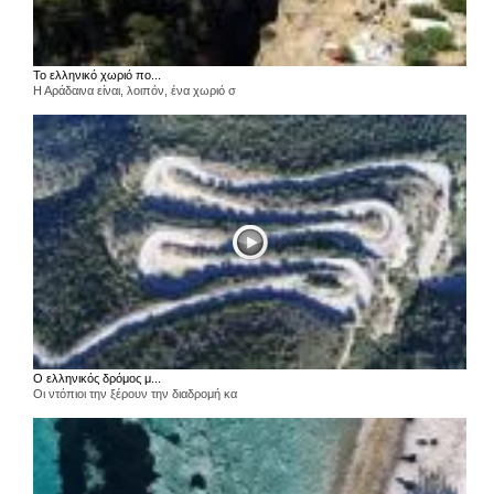
Το ελληνικό χωριό πο...
Η Αράδαινα είναι, λοιπόν, ένα χωριό σ
Ο ελληνικός δρόμος μ...
Οι ντόπιοι την ξέρουν την διαδρομή κα