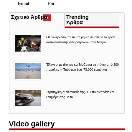
Email
Print
Σχετικά Άρθρα
(ενεργή
Trending
καρτέλα)
Άρθρα
Ολοκληρώνονται πέντε μήνες νωρίτερα τα έργα
αντικατάστασης σιδηροτροχιών του Mετρό
Έλεγχοι με drones και MyCoast σε πάνω από 300
παραλίες – Πρόστιμα έως 73.000 ευρώ και...
Στρατηγική συνεργασία της ΓΓ Επικοινωνίας και
Ενημέρωσης με το ΕΙΕ
Video gallery