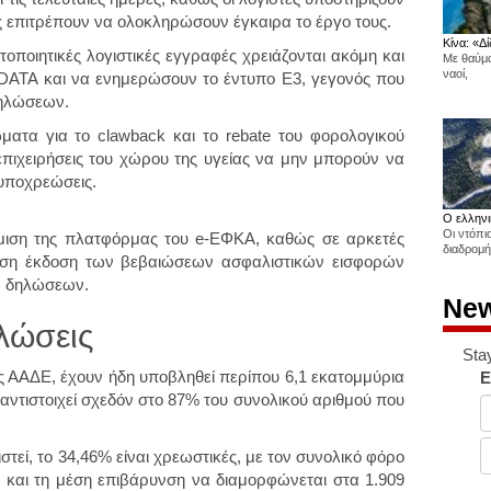
ους επιτρέπουν να ολοκληρώσουν έγκαιρα το έργο τους.
Κίνα: «Δί
οποιητικές λογιστικές εγγραφές χρειάζονται ακόμη και
Με θαύμα
ναοί,
DATA και να ενημερώσουν το έντυπο Ε3, γεγονός που
δηλώσεων.
ματα για το clawback και το rebate του φορολογικού
πιχειρήσεις του χώρου της υγείας να μην μπορούν να
υποχρεώσεις.
Ο ελληνι
Οι ντόπι
μιση της πλατφόρμας του e-ΕΦΚΑ, καθώς σε αρκετές
διαδρομή
μεση έκδοση των βεβαιώσεων ασφαλιστικών εισφορών
ν δηλώσεων.
New
λώσεις
Sta
ης ΑΑΔΕ, έχουν ήδη υποβληθεί περίπου 6,1 εκατομμύρια
E
αντιστοιχεί σχεδόν στο 87% του συνολικού αριθμού που
τεί, το 34,46% είναι χρεωστικές, με τον συνολικό φόρο
ώ και τη μέση επιβάρυνση να διαμορφώνεται στα 1.909