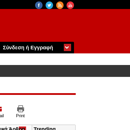
Σύνδεση ή Εγγραφή
il
Print
τικά Άρθρα
(ενεργή
Trending