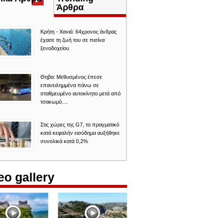
καρτέλα)
Άρθρα
Κρήτη - Χανιά: 64χρονος άνδρας
έχασε τη ζωή του σε πισίνα
ξενοδοχείου
Θηβα: Μεθυσμένος έπεσε
επανειλημμένα πάνω σε
σταθμευμένο αυτοκίνητο μετά από
τσακωμό....
Στις χώρες της G7, το πραγματικό
κατά κεφαλήν εισόδημα αυξήθηκε
συνολικά κατά 0,2%
eo gallery