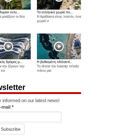
δυμοι» εντυ...
Το ελληνικό χωριό πο...
 μοιάζουν οι δύο
Η Αράδαινα είναι, λοιπόν, ένα
χωριό σ
κός δρόμος μ...
Η βυθισμένη «Ατλαντί...
οι την ξέρουν την
Το drone του haanity πέταξε
 κα
πάνω μια
sletter
y informed on our latest news!
-mail
*
Subscribe