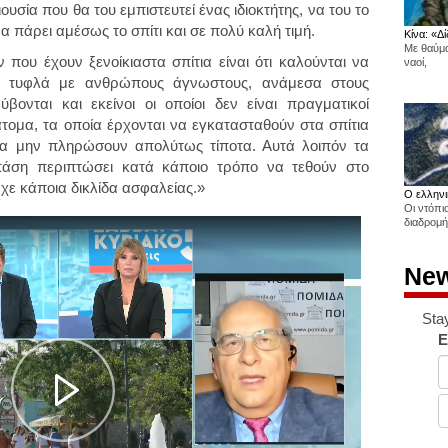
ουσία που θα του εμπιστευτεί ένας ιδιοκτήτης, να του το
α πάρει αμέσως το σπίτι και σε πολύ καλή τιμή.
Κίνα: «Δί
Με θαύμα
που έχουν ξενοίκιαστα σπίτια είναι ότι καλούνται να
ναοί,
τα τυφλά με ανθρώπους άγνωστους, ανάμεσα στους
βονται και εκείνοι οι οποίοι δεν είναι πραγματικοί
άτομα, τα οποία έρχονται να εγκατασταθούν στα σπίτια
να μην πληρώσουν απολύτως τίποτα. Αυτά λοιπόν τα
άση περιπτώσει κατά κάποιο τρόπο να τεθούν στο
ρχε κάποια δικλίδα ασφαλείας.»
Ο ελληνι
Οι ντόπι
διαδρομή
New
Sta
E