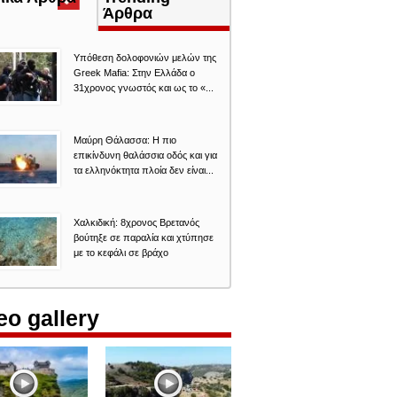
καρτέλα)
Άρθρα
Υπόθεση δολοφονιών μελών της
Greek Mafia: Στην Ελλάδα ο
31χρονος γνωστός και ως το «...
Μαύρη Θάλασσα: Η πιο
επικίνδυνη θαλάσσια οδός και για
τα ελληνόκτητα πλοία δεν είναι...
Χαλκιδική: 8χρονος Βρετανός
βούτηξε σε παραλία και χτύπησε
με το κεφάλι σε βράχο
eo gallery