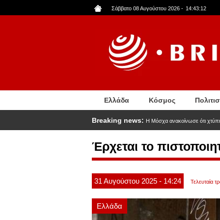
Παράκαμψη
Σάββατο 08 Αυγούστου 2026
-
14:43:13
προς
το
κυρίως
περιεχόμενο
Ελλάδα
Κόσμος
Πολιτι
Breaking news:
Η Μόσχα ανακοίνωσε ότι χτύπ
Έρχεται το πιστοποι
31
Αυγούστου
2025
- 14:24
Τελευταία τ
Ελλάδα