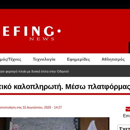
σμός/Τέχνες
Τεχνολογία
Εφημερίδες
Αθλητισμός
ησε φορτηγό πλοίο με δυτικά όπλα στην Οδησσό
ητικό καλοπληρωτή. Μέσω πλατφόρμας 
ροποποίηση στις 31 Αυγούστου, 2025 - 14:27
Ema
Σχε