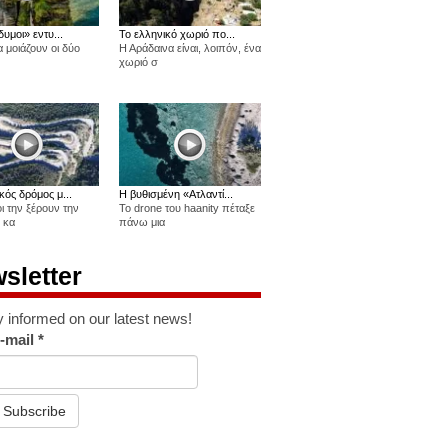
δυμοι» εντυ...
Το ελληνικό χωριό πο...
 μοιάζουν οι δύο
Η Αράδαινα είναι, λοιπόν, ένα
χωριό σ
κός δρόμος μ...
Η βυθισμένη «Ατλαντί...
οι την ξέρουν την
Το drone του haanity πέταξε
 κα
πάνω μια
sletter
y informed on our latest news!
-mail
*
Subscribe