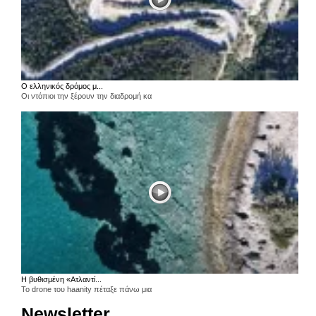
Ο ελληνικός δρόμος μ...
Οι ντόπιοι την ξέρουν την διαδρομή κα
Η βυθισμένη «Ατλαντί...
Το drone του haanity πέταξε πάνω μια
Newsletter