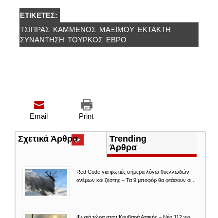
ΕΤΙΚΈΤΕΣ:
ΤΣΊΠΡΑΣ
ΚΑΜΜΕΝΟΣ
ΜΑΞΊΜΟΥ
ΈΚΤΑΚΤΗ
ΣΥΝΆΝΤΗΣΗ
ΤΟΎΡΚΟΣ
ΈΒΡΟ
Email
Print
Σχετικά Άρθρα
(ενεργή
Trending
καρτέλα)
Άρθρα
Red Code για φωτιές σήμερα λόγω θυελλωδών
ανέμων και ζέστης – Τα 9 μποφόρ θα φτάσουν οι...
Φωτιά τώρα στον Κουβαρά Αττικής – Νέο 112 για