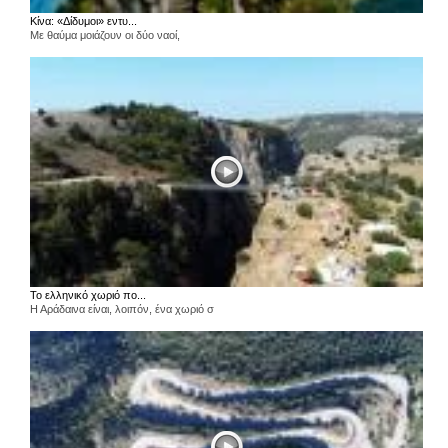
Κίνα: «Δίδυμοι» εντυ...
Με θαύμα μοιάζουν οι δύο ναοί,
Το ελληνικό χωριό πο...
Η Αράδαινα είναι, λοιπόν, ένα χωριό σ