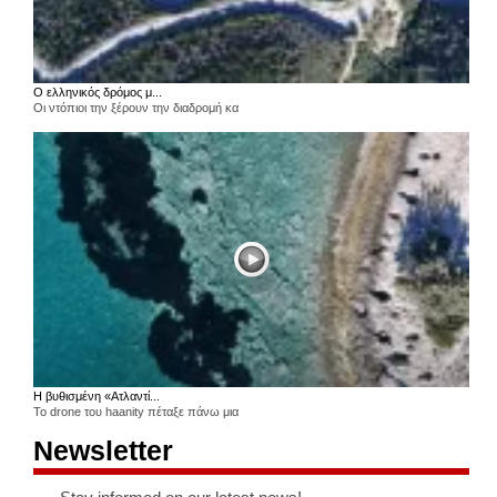
Ο ελληνικός δρόμος μ...
Οι ντόπιοι την ξέρουν την διαδρομή κα
Η βυθισμένη «Ατλαντί...
Το drone του haanity πέταξε πάνω μια
Newsletter