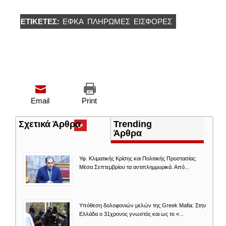
ΕΤΙΚΈΤΕΣ:
ΕΦΚΑ
ΠΛΗΡΩΜΈΣ
ΕΙΣΦΟΡΈΣ
Email
Print
Σχετικά Άρθρα
(ενεργή
Trending
καρτέλα)
Άρθρα
Υφ. Κλιματικής Κρίσης και Πολιτικής Προστασίας:
Μέσα Σεπτεμβρίου τα αντιπλημμυρικά. Από...
Υπόθεση δολοφονιών μελών της Greek Mafia: Στην
Ελλάδα ο 31χρονος γνωστός και ως το «...