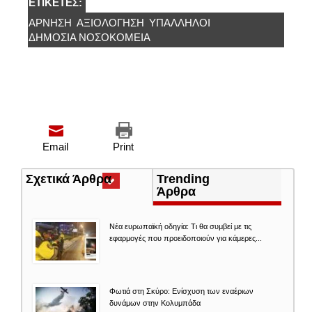
ΕΤΙΚΈΤΕΣ:
ΑΡΝΗΣΗ
ΑΞΙΟΛΌΓΗΣΗ
ΥΠΑΛΛΉΛΟΙ
ΔΗΜΟΣΙΑ ΝΟΣΟΚΟΜΕΙΑ
Email
Print
Σχετικά Άρθρα
(ενεργή
Trending
καρτέλα)
Άρθρα
Νέα ευρωπαϊκή οδηγία: Τι θα συμβεί με τις
εφαρμογές που προειδοποιούν για κάμερες...
Φωτιά στη Σκύρο: Ενίσχυση των εναέριων
δυνάμων στην Κολυμπάδα