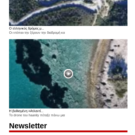
Ο ελληνικός δρόμος μ...
Οι ντόπιοι την ξέρουν την διαδρομή κα
Η βυθισμένη «Ατλαντί...
Το drone του haanity πέταξε πάνω μια
Newsletter