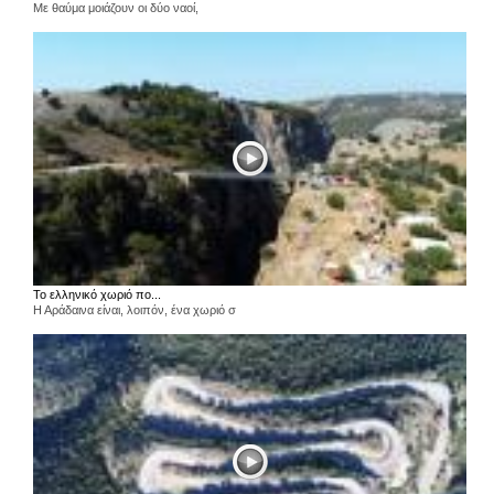
Με θαύμα μοιάζουν οι δύο ναοί,
Το ελληνικό χωριό πο...
Η Αράδαινα είναι, λοιπόν, ένα χωριό σ