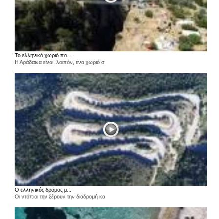
Το ελληνικό χωριό πο...
Η Αράδαινα είναι, λοιπόν, ένα χωριό σ
Ο ελληνικός δρόμος μ...
Οι ντόπιοι την ξέρουν την διαδρομή κα