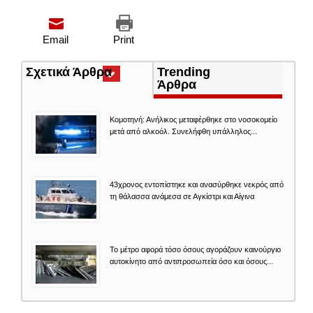
Email
Print
Σχετικά Άρθρα
(ενεργή
Trending
καρτέλα)
Άρθρα
Κομοτηνή: Ανήλικος μεταφέρθηκε στο νοσοκομείο
μετά από αλκοόλ. Συνελήφθη υπάλληλος...
43χρονος εντοπίστηκε και ανασύρθηκε νεκρός από
τη θάλασσα ανάμεσα σε Αγκίστρι και Αίγινα
Το μέτρο αφορά τόσο όσους αγοράζουν καινούργιο
αυτοκίνητο από αντιπροσωπεία όσο και όσους...