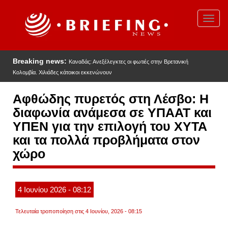
Παράκαμψη
προς
Toggl
το
navig
κυρίως
περιεχόμενο
Breaking news:
Καναδάς: Ανεξέλεγκτες οι φωτιές στην Βρετανική
Κολομβία. Χιλιάδες κάτοικοι εκκενώνουν
Αφθώδης πυρετός στη Λέσβο: Η
διαφωνία ανάμεσα σε ΥΠΑΑΤ και
ΥΠΕΝ για την επιλογή του ΧΥΤΑ
και τα πολλά προβλήματα στον
χώρο
4
Ιουνίου
2026
- 08:12
Τελευταία τροποποίηση στις 4 Ιουνίου, 2026 - 08:15