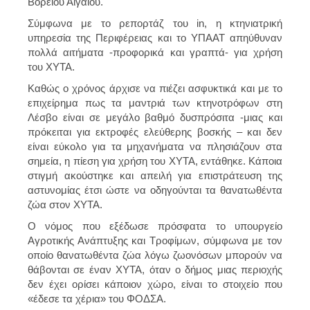
Βορείου Αιγαίου.
Σύμφωνα με το ρεπορτάζ του in, η κτηνιατρική
υπηρεσία της Περιφέρειας και το ΥΠΑΑΤ απηύθυναν
πολλά αιτήματα -προφορικά και γραπτά- για χρήση
του ΧΥΤΑ.
Καθώς ο χρόνος άρχισε να πιέζει ασφυκτικά και με το
επιχείρημα πως τα μαντριά των κτηνοτρόφων στη
Λέσβο είναι σε μεγάλο βαθμό δυσπρόσιτα -μιας και
πρόκειται για εκτροφές ελεύθερης βοσκής – και δεν
είναι εύκολο για τα μηχανήματα να πλησιάζουν στα
σημεία, η πίεση για χρήση του ΧΥΤΑ, εντάθηκε. Κάποια
στιγμή ακούστηκε και απειλή για επιστράτευση της
αστυνομίας έτσι ώστε να οδηγούνται τα θανατωθέντα
ζώα στον ΧΥΤΑ.
Ο νόμος που εξέδωσε πρόσφατα το υπουργείο
Αγροτικής Ανάπτυξης και Τροφίμων, σύμφωνα με τον
οποίο θανατωθέντα ζώα λόγω ζωονόσων μπορούν να
θάβονται σε έναν ΧΥΤΑ, όταν ο δήμος μιας περιοχής
δεν έχει ορίσει κάποιον χώρο, είναι το στοιχείο που
«έδεσε τα χέρια» του ΦΟΔΣΑ.