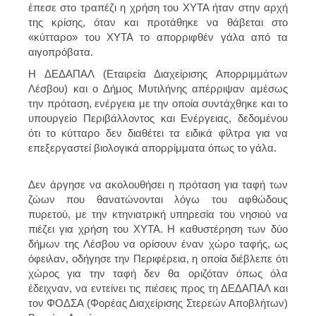
έπεσε στο τραπέζι η χρήση του ΧΥΤΑ ήταν στην αρχή
της κρίσης, όταν και προτάθηκε να θάβεται στο
«κύτταρο» του ΧΥΤΑ το απορριφθέν γάλα από τα
αιγοπρόβατα.
Η ΔΕΔΑΠΑΛ (Εταιρεία Διαχείρισης Απορριμμάτων
Λέσβου) και ο Δήμος Μυτιλήνης απέρριψαν αμέσως
την πρόταση, ενέργεια με την οποία συντάχθηκε και το
υπουργείο Περιβάλλοντος και Ενέργειας, δεδομένου
ότι το κύτταρο δεν διαθέτει τα ειδικά φίλτρα για να
επεξεργαστεί βιολογικά απορρίμματα όπως το γάλα.
Δεν άργησε να ακολουθήσει η πρόταση για ταφή των
ζώων που θανατώνονται λόγω του αφθώδους
πυρετού, με την κτηνιατρική υπηρεσία του νησιού να
πιέζει για χρήση του ΧΥΤΑ. Η καθυστέρηση των δύο
δήμων της Λέσβου να ορίσουν έναν χώρο ταφής, ως
όφειλαν, οδήγησε την Περιφέρεια, η οποία διέβλεπε ότι
χώρος για την ταφή δεν θα οριζόταν όπως όλα
έδειχναν, να εντείνει τις πιέσεις προς τη ΔΕΔΑΠΑΛ και
τον ΦΟΔΣΑ (Φορέας Διαχείρισης Στερεών Αποβλήτων)