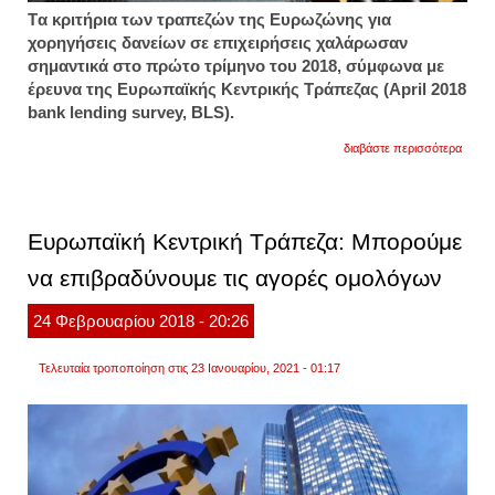
Tα κριτήρια των τραπεζών της Ευρωζώνης για
χορηγήσεις δανείων σε επιχειρήσεις χαλάρωσαν
σημαντικά στο πρώτο τρίμηνο του 2018, σύμφωνα με
έρευνα της Ευρωπαϊκής Κεντρικής Τράπεζας (April 2018
bank lending survey, BLS).
για
διαβάστε περισσότερα
πιο
χαλαρ
οι
όροι
τραπε
Ευρωπαϊκή Κεντρική Τράπεζα: Μπορούμε
δανεί
στην
να επιβραδύνουμε τις αγορές ομολόγων
ευρω
το
πρώτ
24
Φεβρουαρίου
2018
- 20:26
τρίμη
του
2018
Τελευταία τροποποίηση στις 23 Ιανουαρίου, 2021 - 01:17