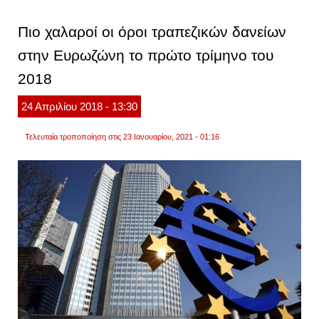
νομισ
πολιτι
Πιο χαλαροί οι όροι τραπεζικών δανείων
της
εκτ
στην Ευρωζώνη το πρώτο τρίμηνο του
και
γιατί
2018
24
Απριλίου
2018
- 13:30
Τελευταία τροποποίηση στις 23 Ιανουαρίου, 2021 - 01:16