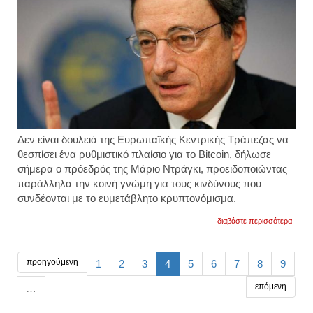
Δεν είναι δουλειά της Ευρωπαϊκής Κεντρικής Τράπεζας να
θεσπίσει ένα ρυθμιστικό πλαίσιο για το Bitcoin, δήλωσε
σήμερα ο πρόεδρός της Μάριο Ντράγκι, προειδοποιώντας
παράλληλα την κοινή γνώμη για τους κινδύνους που
συνδέονται με το ευμετάβλητο κρυπτονόμισμα.
για
διαβάστε περισσότερα
ντράγκ
η
εκτ
δεν
προηγούμενη
1
2
3
4
5
6
7
8
9
θα
ρυθμίσ
επόμενη
…
το
πλαίσ
του