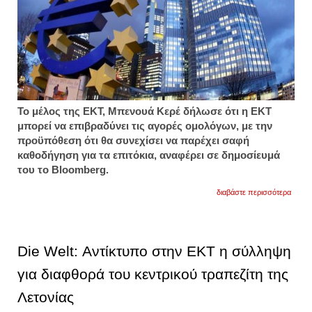
Το μέλος της ΕΚΤ, Μπενουά Κερέ δήλωσε ότι η ΕΚΤ
μπορεί να επιβραδύνει τις αγορές ομολόγων, με την
προϋπόθεση ότι θα συνεχίσει να παρέχει σαφή
καθοδήγηση για τα επιτόκια, αναφέρει σε δημοσίευμά
του το Bloomberg.
για
διαβάστε περισσότερα
ευρωπ
κεντρ
τράπε
μπορ
να
Die Welt: Αντίκτυπο στην ΕΚΤ η σύλληψη
επιβρ
τις
για διαφθορά του κεντρικού τραπεζίτη της
αγορέ
ομολ
Λετονίας