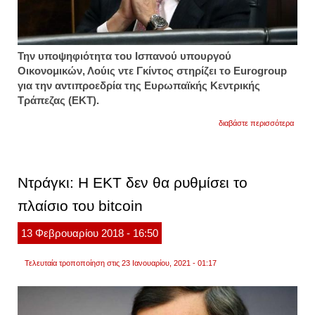
Την υποψηφιότητα του Ισπανού υπουργού
Οικονομικών, Λούις ντε Γκίντος στηρίζει το Eurogrοup
για την αντιπροεδρία της Ευρωπαϊκής Κεντρικής
Τράπεζας (ΕΚΤ).
για
διαβάστε περισσότερα
τον
λούις
ντε
γκίντο
προτεί
Ντράγκι: Η ΕΚΤ δεν θα ρυθμίσει το
το
eurog
πλαίσιο του bitcoin
για
αντιπ
της
13
Φεβρουαρίου
2018
- 16:50
εκτ
Τελευταία τροποποίηση στις 23 Ιανουαρίου, 2021 - 01:17