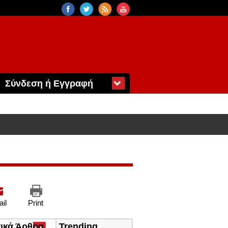
Σύνδεση ή Εγγραφή
il
Print
τικά Άρθρα
(ενεργή
Trending