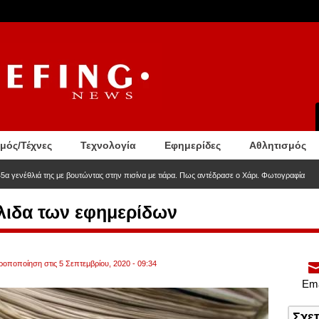
σμός/Τέχνες
Τεχνολογία
Εφημερίδες
Αθλητισμός
5α γενέθλιά της με βουτώντας στην πισίνα με τιάρα. Πως αντέδρασε ο Χάρι. Φωτογραφία
λιδα των εφημερίδων
τροποποίηση στις 5 Σεπτεμβρίου, 2020 - 09:34
Ema
Σχε