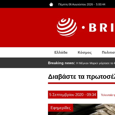
Παράκαμψη
Πέμπτη 06 Αυγούστου 2026
-
5:00:44
προς
το
κυρίως
περιεχόμενο
Ελλάδα
Κόσμος
Πολιτι
Breaking news:
Η Μέγκαν Μαρκλ γιόρτασε τα 4
Διαβάστε τα πρωτοσέ
5
Σεπτεμβρίου
2020
- 09:34
Τελευταία 
Εφημερίδες