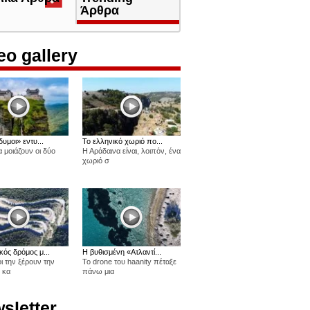
καρτέλα)
Άρθρα
eo gallery
δυμοι» εντυ...
Το ελληνικό χωριό πο...
 μοιάζουν οι δύο
Η Αράδαινα είναι, λοιπόν, ένα
χωριό σ
κός δρόμος μ...
Η βυθισμένη «Ατλαντί...
οι την ξέρουν την
Το drone του haanity πέταξε
 κα
πάνω μια
sletter