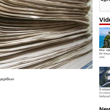
Vid
Κίνα: «Δί
Με θαύμα
ναοί,
ημερίδων
Ο ελληνι
Οι ντόπι
διαδρομή
New