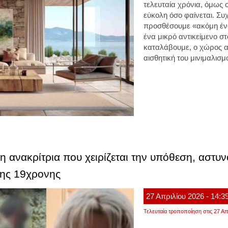
τελευταία χρόνια, όμως 
εύκολη όσο φαίνεται. Σ
προσθέσουμε «ακόμη ένα
ένα μικρό αντικείμενο στ
καταλάβουμε, ο χώρος αρ
αισθητική του μινιμαλισμ
η ανακρίτρια που χειρίζεται την υπόθεση, αστυν
της 19χρονης
27
Απριλίου
2026
- 14:3
Τελευταία τροποποίηση στις 27 Απ