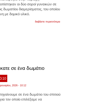
οπίστηκαν οι δύο σοροί γυναικών σε
 δωματίου διαμερίσματος, του οποίου
η με δομικό υλικό.
για
διαβάστε περισσότερα
θρίλερ
στου
ζωγράφου:
μητέρα
και
κόρη
βρέθηκαν
νεκρές
σε
δωμάτιο
με
χτισμένη
πόρτα.
ήκατε σε ένα δωμάτιο
κρατείται
ο
γιος
10:10
ρουαρίου, 2026 - 10:12
 πηγαίνουμε σε ένα δωμάτιο του σπιτιού
για τον οποίο επιλέξαμε να