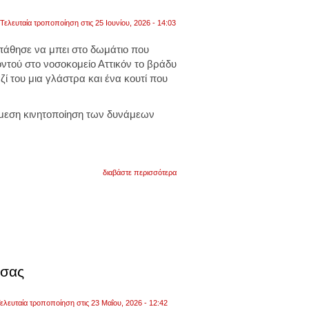
Τελευταία τροποποίηση στις 25 Ιουνίου, 2026 - 14:03
άθησε να μπει στο δωμάτιο που
ντού στο νοσοκομείο Αττικόν το βράδυ
ζί του μια γλάστρα και ένα κουτί που
μεση κινητοποίηση των δυνάμεων
για
διαβάστε περισσότερα
η
παρουσία
του
ηλικιωμένου
στους
διαδρόμους
και
η
προσπάθειά
 σας
του
να
εισέλθει
ελευταία τροποποίηση στις 23 Μαΐου, 2026 - 12:42
στον