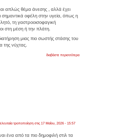
προσωπικό
χώρο
ναι απλώς θέμα άνεσης , αλλά έχει
της
ι σημαντικά οφέλη στην υγεία, όπως η
νοσηλευόμενης
έγιναν
λητό, τη γαστροοισοφαγική
αμέσως
οι στη μέση ή την πλάτη.
αντιληπτές
ιατήρηση μιας πιο σωστής στάσης του
α της νύχτας.
για
διαβάστε περισσότερα
το
αντικείμενο
που
μπορεί
να
χαλάσει
τον
ύπνο
σας
.
τι
να
μην
έχετε
ελευταία τροποποίηση στις 17 Μαΐου, 2026 - 15:57
δίπλα
σας
ναι ένα από τα πιο δημοφιλή στιλ τα