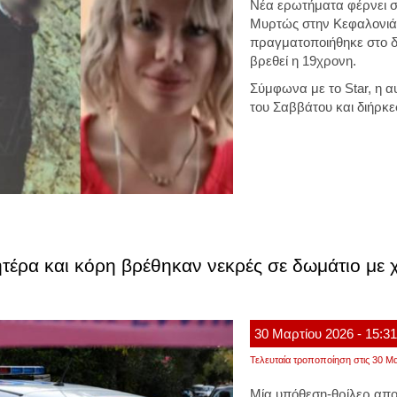
Νέα ερωτήματα φέρνει σ
Μυρτώς στην Κεφαλονιά,
πραγματοποιήθηκε στο δω
βρεθεί η 19χρονη.
Σύμφωνα με το Star, η 
του Σαββάτου και διήρκε
έρα και κόρη βρέθηκαν νεκρές σε δωμάτιο με χτ
30
Μαρτίου
2026
- 15:3
Τελευταία τροποποίηση στις 30 Μα
Μία υπόθεση-θρίλερ απ