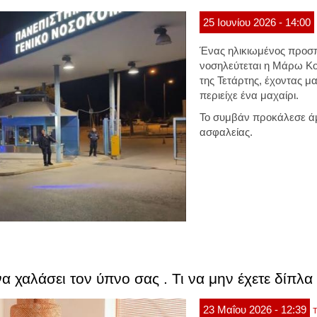
25
Ιουνίου
2026
- 14:00
Ένας ηλικιωμένος προσπ
νοσηλεύτεται η Μάρω Κο
της Τετάρτης, έχοντας μα
περιείχε ένα μαχαίρι.
Το συμβάν προκάλεσε ά
ασφαλείας.
α χαλάσει τον ύπνο σας . Τι να μην έχετε δίπλα
23
Μαΐου
2026
- 12:39
Τ