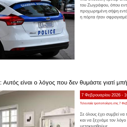
του Ζωγράφου, όπου εντ
προχωρημένη σήψη εντός
η πόρτα ήταν σφραγισμέν
 Αυτός είναι ο λόγος που δεν θυμάστε γιατί μπ
7
Φεβρουαρίου
2026
- 
Τελευταία τροποποίηση στις 7 Φεβ
Σε όλους έχει συμβεί να
και να ξεχνάμε τον λόγο 
μετακινηθούμε.