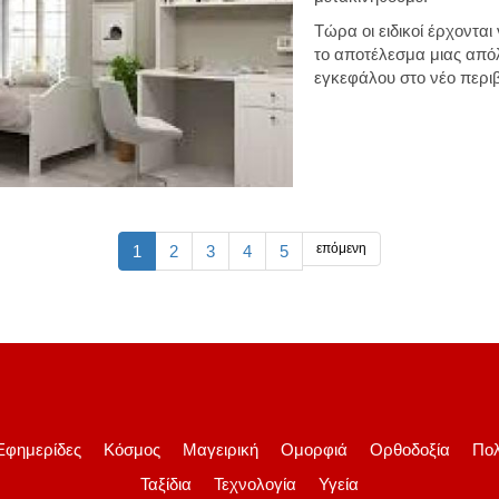
Τώρα οι ειδικοί έρχοντα
το αποτέλεσμα μιας από
εγκεφάλου στο νέο περι
επόμενη
1
2
3
4
5
Εφημερίδες
Κόσμος
Μαγειρική
Ομορφιά
Ορθοδοξία
Πολ
Ταξίδια
Τεχνολογία
Υγεία