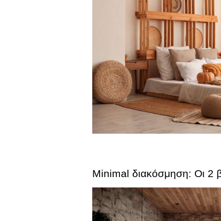
Μinimal διακόσμηση: Οι 2 β