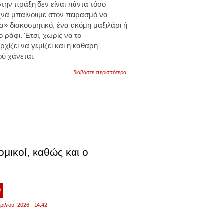
στην πράξη δεν είναι πάντα τόσο
υχνά μπαίνουμε στον πειρασμό να
» διακοσμητικό, ένα ακόμη μαξιλάρι ή
ο ράφι. Έτσι, χωρίς να το
χίζει να γεμίζει και η καθαρή
ού χάνεται.
για
διαβάστε περισσότερα
μinimal
διακόσμηση:
οι
2
βασικές
συμβουλές
που
προτείνουν
οι
ειδικοί
ομικοί, καθώς και ο
9
ριλίου, 2026 - 14:42