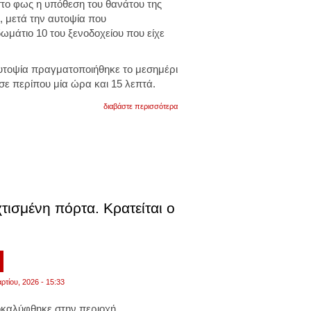
το φως η υπόθεση του θανάτου της
 μετά την αυτοψία που
μάτιο 10 του ξενοδοχείου που είχε
αυτοψία πραγματοποιήθηκε το μεσημέρι
σε περίπου μία ώρα και 15 λεπτά.
για
διαβάστε περισσότερα
στη
διαδικασία
συμμετείχαν
η
ανακρίτρια
που
χειρίζεται
την
υπόθεση,
ισμένη πόρτα. Κρατείται ο
αστυνομικοί,
καθώς
και
ο
δικηγόρος
της
1
οικογένειας
της
ρτίου, 2026 - 15:33
19χρονης
οκαλύφθηκε στην περιοχή