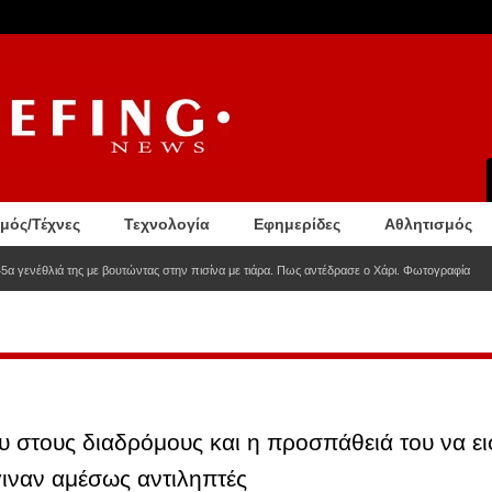
σμός/Τέχνες
Τεχνολογία
Εφημερίδες
Αθλητισμός
5α γενέθλιά της με βουτώντας στην πισίνα με τιάρα. Πως αντέδρασε ο Χάρι. Φωτογραφία
υ στους διαδρόμους και η προσπάθειά του να ε
ιναν αμέσως αντιληπτές