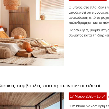
Ο ύπνος στο πλάι δεν εί
αποδειχθεί ότι προσφέρε
ανακούφιση από το ροχα
παλινδρόμηση και οι πόν
Παράλληλα, βοηθά στη δ
σώματος κατά τη διάρκει
ασικές συμβουλές που προτείνουν οι ειδικοί
17
Μαΐου
2026
- 15:54
Τ
Η minimal διακόσμηση εί