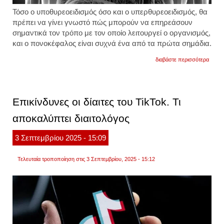
Τόσο ο υποθυρεοειδισμός όσο και ο υπερθυρεοειδισμός, θα
πρέπει να γίνει γνωστό πώς μπορούν να επηρεάσουν
σημαντικά τον τρόπο με τον οποίο λειτουργεί ο οργανισμός,
και ο πονοκέφαλος είναι συχνά ένα από τα πρώτα σημάδια.
για
διαβάστε περισσότερα
οι
δυσλε
του
θυρεο
συνδέ
Επικίνδυνες οι δίαιτες του TikTok. Τι
με
πρόκ
αποκαλύπτει διαιτολόγος
πονο
3
Σεπτεμβρίου
2025
- 15:09
Τελευταία τροποποίηση στις 3 Σεπτεμβρίου, 2025 - 15:12