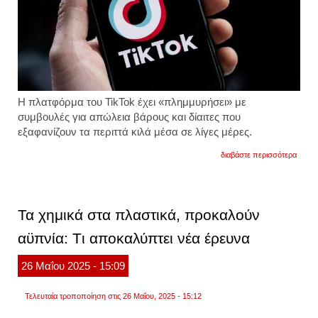
Η πλατφόρμα του TikTok έχει «πλημμυρήσει» με
συμβουλές για απώλεια βάρους και δίαιτες που
εξαφανίζουν τα περιττά κιλά μέσα σε λίγες μέρες.
για
διαβάστε περισσότερα
επικί
οι
δίαιτες
του
tiktok.
Τα χημικά στα πλαστικά, προκαλούν
τι
αποκα
αϋπνία: Tι αποκαλύπτει νέα έρευνα
διαιτο
26
Μαΐου
2025
- 15:09
Τελευταία τροποποίηση στις 26 Μαΐου, 2025 - 15:12