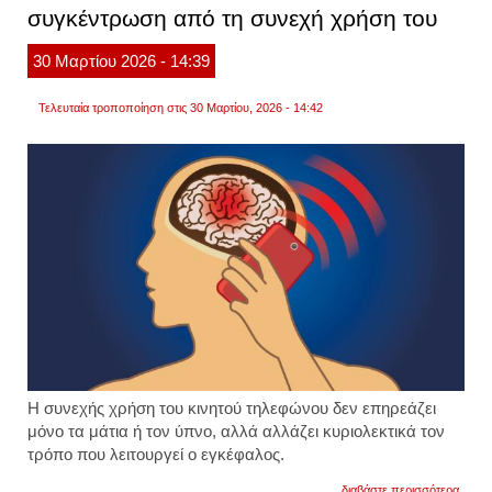
συγκέντρωση από τη συνεχή χρήση του
ανάστ
30
Μαρτίου
2026
- 14:39
Τελευταία τροποποίηση στις 30 Μαρτίου, 2026 - 14:42
Η συνεχής χρήση του κινητού τηλεφώνου δεν επηρεάζει
μόνο τα μάτια ή τον ύπνο, αλλά αλλάζει κυριολεκτικά τον
τρόπο που λειτουργεί ο εγκέφαλος.
για
διαβάστε περισσότερα