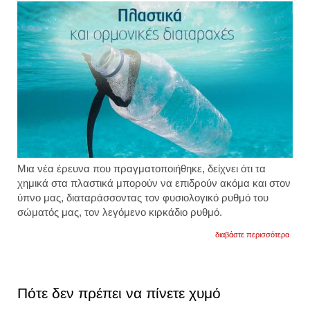
Μια νέα έρευνα που πραγματοποιήθηκε, δείχνει ότι τα
χημικά στα πλαστικά μπορούν να επιδρούν ακόμα και στον
ύπνο μας, διαταράσσοντας τον φυσιολογικό ρυθμό του
σώματός μας, τον λεγόμενο κιρκάδιο ρυθμό.
για
διαβάστε περισσότερα
τα
χημικ
στα
πλαστ
προκ
Πότε δεν πρέπει να πίνετε χυμό
αϋπνί
tι