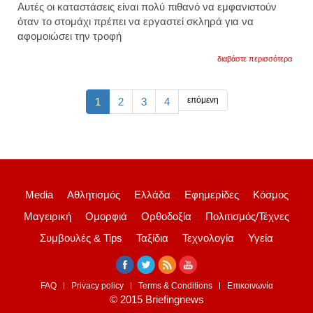
Αυτές οι καταστάσεις είναι πολύ πιθανό να εμφανιστούν
όταν το στομάχι πρέπει να εργαστεί σκληρά για να
αφομοιώσει την τροφή
για
διαβάστε περισσότερα
πότε
δεν
πρέπε
να
επόμενη
1
2
3
4
πίνετε
χυμό
πορτο
υπάρ
συνέπ
Media
Αθλητισμός
Ελλάδα
Εφημερίδες
Κόσμος
Μαγειρική
Ομορφιά
Ορθοδοξία
Πολιτισμός/Τέχνες
Συμβουλές & Tips
Ταξίδια
Τεχνολογία
Υγεία
FAQ
Privacy policy
Terms & Conditions
Επικοινωνία
© 2015 Briefingnews