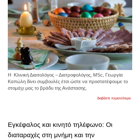
H
Κλινική Διαιτολόγος – Διατροφολόγος, MSc,
Γεωργία
Καπώλη δίνει
συμβουλές έτσι ώστε να προστατέψουμε το
στομάχι μας το βράδυ της Ανάστασης.
για
διαβάστε περισσότερα
πώς
να
αποφύ
τις
στομα
Εγκέφαλος και κινητό τηλέφωνο: Οι
διατα
το
διαταραχές στη μνήμη και την
βράδυ
της