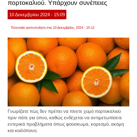
πορτοκαλιού. Υπάρχουν συνέπειες
αποκα
νέα
έρευν
10
Δεκεμβρίου
2024
- 15:09
Τελευταία τροποποίηση στις 10 Δεκεμβρίου, 2024 - 15:12
Γνωρίζατε πώς δεν πρέπει να πίνετε χυμό πορτοκαλιού
πριν πάτε για ύπνο, καθώς
ενδέχεται να αντιμετωπίσετε
εντερικά προβλήματα όπως φούσκωμα, κορεσμό, ακόμη
και κοιλόπονο;