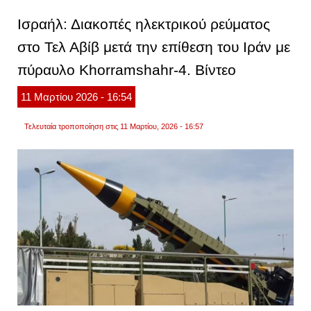
να
«αποτ
Ισραήλ: Διακοπές ηλεκτρικού ρεύματος
μετά
το
στο Τελ Αβίβ μετά την επίθεση του Ιράν με
πάσχ
πύραυλο Khorramshahr-4. Βίντεο
11
Μαρτίου
2026
- 16:54
Τελευταία τροποποίηση στις 11 Μαρτίου, 2026 - 16:57