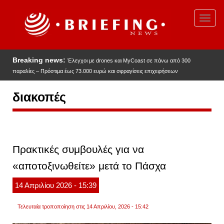
Παράκαμψη
προς
Toggl
το
navig
κυρίως
περιεχόμενο
Breaking news:
Έλεγχοι με drones και MyCoast σε πάνω από 300
παραλίες – Πρόστιμα έως 73.000 ευρώ και σφραγίσεις επιχειρήσεων
διακοπές
Πρακτικές συμβουλές για να
«αποτοξινωθείτε» μετά το Πάσχα
14
Απριλίου
2026
- 15:39
Τελευταία τροποποίηση στις 14 Απριλίου, 2026 - 15:42