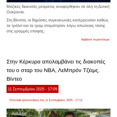
Μαζικές διακοπές ρεύματος αναφέρθηκαν σε όλη τη Δυτική
Ουκρανία.
Στη Βίνιτσα, οι δημόσιες συγκοινωνίες κατέρρευσαν καθώς
τα τρόλεϊ και τα τραμ σταμάτησαν λόγω απώλειας τάσης
στις γραμμές επαφής.
για
διαβάστε περισσότερα
ουκρα
μαζικέ
διακο
ρεύμα
σε
Στην Κέρκυρα απολαμβάνει τις διακοπές
μεγάλ
τμήμα
του ο σταρ του ΝΒΑ, ΛεΜπρόν Τζέιμς.
της
χώρας
Βίντεο
εξαιτί
των
ρωσι
11
Σεπτεμβρίου
2025
- 17:09
βομβα
βίντεο
Τελευταία τροποποίηση στις 11 Σεπτεμβρίου, 2025 - 17:12