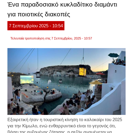
Ένα παραδοσιακό κυκλαδίτικο διαμάντι
του
ο
για ποιοτικές διακοπές
σταρ
του
νβα,
7
Σεπτεμβρίου
2025
- 10:54
λεμπ
τζέιμς.
βίντεο
Τελευταία τροποποίηση στις 7 Σεπτεμβρίου, 2025 - 10:57
Εξαιρετική ήταν η τουριστική κίνηση το καλοκαίρι του 2025
για την Κίμωλο, ενώ ενθαρρυντικό είναι το γεγονός ότι,
βάσει της αυξημένης ζήτησης, η σεζόν αναμένεται να