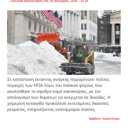
Τελευταία τροποποίηση στις 28 Ιανουαρίου, 2026 - 14:18
Σε κατάσταση έκτακτης ανάγκης παραμένουν πολλές
περιοχές των ΗΠΑ λόγω του πολικού ψύχους που
ακολούθησε το σφοδρό κύμα κακοκαιρίας, με τον
απολογισμό των θυμάτων να ανέρχεται σε δεκάδες. Η
χειμερινή καταιγίδα προκάλεσε εκτεταμένες διακοπές
ρεύματος, επηρεάζοντας εκατομμύρια πολίτες.
για
διαβάστε περισσότερα
πολικ
κύμα