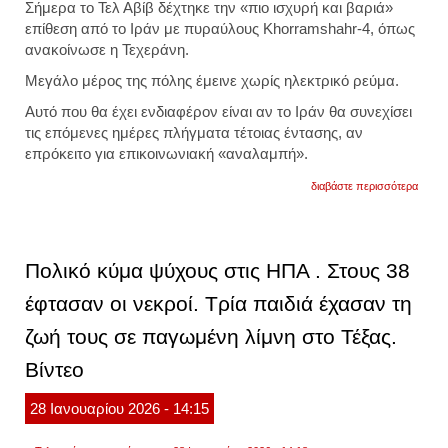
Σήμερα το Τελ Αβίβ δέχτηκε την «πιο ισχυρή και βαριά»
επίθεση από το Ιράν με πυραύλους Khorramshahr-4, όπως
ανακοίνωσε η Τεχεράνη.
Μεγάλο μέρος της πόλης έμεινε χωρίς ηλεκτρικό ρεύμα.
Αυτό που θα έχει ενδιαφέρον είναι αν το Ιράν θα συνεχίσει
τις επόμενες ημέρες πλήγματα τέτοιας έντασης, αν
επρόκειτο για επικοινωνιακή «αναλαμπή».
για
διαβάστε περισσότερα
ισραή
διακο
ηλεκτ
ρεύμα
στο
Πολικό κύμα ψύχους στις ΗΠΑ . Στους 38
τελ
αβίβ
έφτασαν οι νεκροί. Τρία παιδιά έχασαν τη
μετά
την
ζωή τους σε παγωμένη λίμνη στο Τέξας.
επίθε
του
ιράν
Βίντεο
με
πύρα
28
Ιανουαρίου
2026
- 14:15
khorr
4.
βίντεο