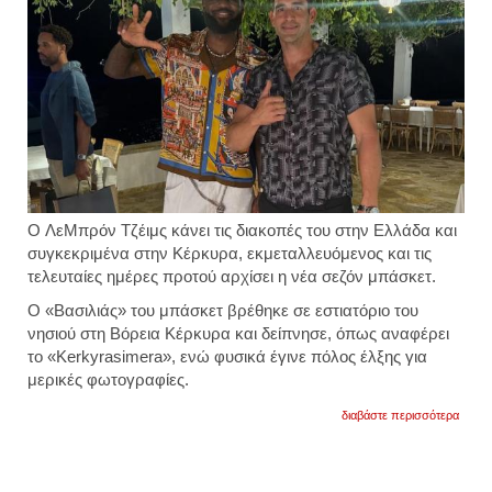
O ΛεΜπρόν Τζέιμς κάνει τις διακοπές του στην Ελλάδα και
συγκεκριμένα στην Κέρκυρα, εκμεταλλευόμενος και τις
τελευταίες ημέρες προτού αρχίσει η νέα σεζόν μπάσκετ.
Ο «Βασιλιάς» του μπάσκετ βρέθηκε σε εστιατόριο του
νησιού στη Βόρεια Κέρκυρα και δείπνησε, όπως αναφέρει
το «Kerkyrasimera», ενώ φυσικά έγινε πόλος έλξης για
μερικές φωτογραφίες.
για
διαβάστε περισσότερα
στην
κέρκυ
απολα
τις
διακο