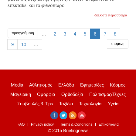
επεκταθεί και το φθινόπωρο.
για
διαβάστε περισσότερα
ένα
παραδ
κυκλα
διαμάν
προηγούμενη
…
2
3
4
5
6
7
8
για
ποιοτι
επόμενη
9
10
…
διακο
Media
Αθλητισμός
Ελλάδα
Εφημερίδες
Κόσμος
Μαγειρική
Ομορφιά
Ορθοδοξία
Πολιτισμός/Τέχνες
Συμβουλές & Tips
Ταξίδια
Τεχνολογία
Υγεία
FAQ
Privacy policy
Terms & Conditions
Επικοινωνία
© 2015 Briefingnews