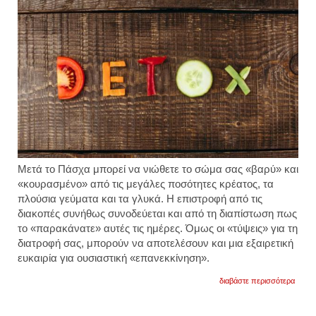
Μετά το Πάσχα μπορεί να νιώθετε το σώμα σας «βαρύ» και
«κουρασμένο» από τις μεγάλες ποσότητες κρέατος, τα
πλούσια γεύματα και τα γλυκά. Η επιστροφή από τις
διακοπές συνήθως συνοδεύεται και από τη διαπίστωση πως
το «παρακάνατε» αυτές τις ημέρες. Όμως οι «τύψεις» για τη
διατροφή σας, μπορούν να αποτελέσουν και μια εξαιρετική
ευκαιρία για ουσιαστική «επανεκκίνηση».
για
διαβάστε περισσότερα
πρακτ
συμβο
για