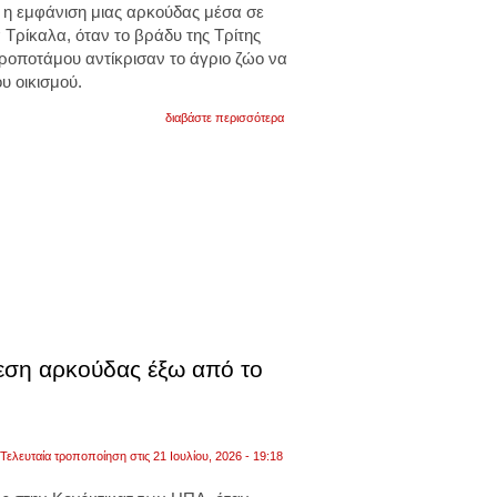
η εμφάνιση μιας αρκούδας μέσα σε
 Τρίκαλα, όταν το βράδυ της Τρίτης
προποτάμου αντίκρισαν το άγριο ζώο να
ου οικισμού.
για
διαβάστε περισσότερα
τρίκαλα:
αρκούδα
έκανε
τις
«βόλτες»
της
μέσα
σε
χωριό.
αναζητούσε
τροφή
και
δεν
είχε
επιθετική
θεση αρκούδας έξω από το
συμπεριφορά.
βίντεο
Τελευταία τροποποίηση στις 21 Ιουλίου, 2026 - 19:18