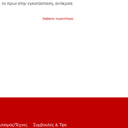
ε το πρωί στην εγκατάσταση, αντίκρισε
για
διαβάστε περισσότερα
κοζάνη:
αρκούδα
μπήκε
σε
εκτροφείο
και
σκότωσε
δέκα
γουρουνάκια
ιτισμός/Τέχνες
Συμβουλές & Tips