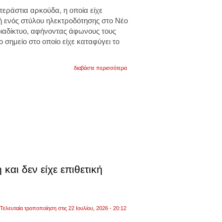
τεράστια αρκούδα, η οποία είχε
ή ενός στύλου ηλεκτροδότησης στο Νέο
 διαδίκτυο, αφήνοντας άφωνους τους
 σημείο στο οποίο είχε καταφύγει το
για
διαβάστε περισσότερα
νέο
μεξικό:
αρκούδα
ανέβηκε
στην
κορυφή
στύλου
ηλεκτροδότησης.
πέθανε
λίγο
αργότερα
από
ηλεκτροπληξία.
και δεν είχε επιθετική
βίντεο
Τελευταία τροποποίηση στις 22 Ιουλίου, 2026 - 20:12