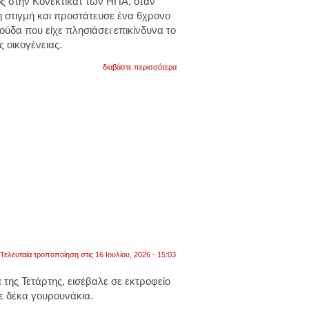
ς στην Κονέκτικατ των ΗΠΑ, όταν
 στιγμή και προστάτευσε ένα 6χρονο
ούδα που είχε πλησιάσει επικίνδυνα το
ς οικογένειας.
για
διαβάστε περισσότερα
ηπα
-
κονέκτικατ:
ο
σκύλος
της
οικογένειας
έσωσε
6χρονο
αγόρι
από
επίθεση
αρκούδας
έξω
από
το
σπίτι
του.
Τελευταία τροποποίηση στις 16 Ιουλίου, 2026 - 15:03
βίντεο
της Τετάρτης, εισέβαλε σε εκτροφείο
ε δέκα γουρουνάκια
.