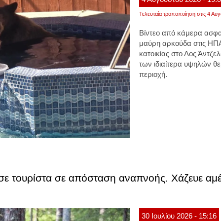
Τελευταία τροποποίηση στις 4 Αυγ
Βίντεο από κάμερα ασφα
μαύρη αρκούδα στις ΗΠΑ
κατοικίας στο Λος Άντζε
των ιδιαίτερα υψηλών θ
περιοχή.
ε τουρίστα σε απόσταση αναπνοής. Χάζευε αμέρ
30
Ιουλίου
2026
- 15:16