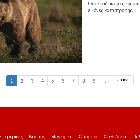
Όταν ο ιδιοκτήτης έφτασ
εικόνες καταστροφής.
επόμενη
1
2
3
4
5
6
7
8
9
…
Εφημερίδες
Κόσμος
Μαγειρική
Ομορφιά
Ορθοδοξία
Πολ