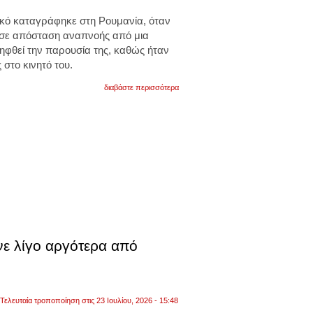
ικό καταγράφηκε στη Ρουμανία, όταν
 σε απόσταση αναπνοής από μια
ηφθεί την παρουσία της, καθώς ήταν
το κινητό του.
για
διαβάστε περισσότερα
ρουμανία:
αρκούδα
πλησίασε
τουρίστα
σε
απόσταση
αναπνοής.
χάζευε
αμέριμνος
το
κινητό
του.
βίντεο
ε λίγο αργότερα από
Τελευταία τροποποίηση στις 23 Ιουλίου, 2026 - 15:48