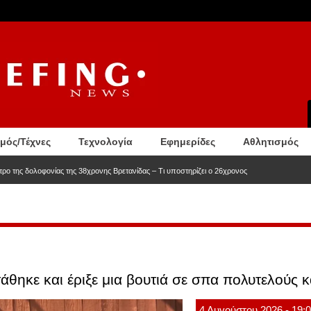
σμός/Τέχνες
Τεχνολογία
Εφημερίδες
Αθλητισμός
ητρο της δολοφονίας της 38χρονης Βρετανίδας – Τι υποστηρίζει ο 26χρονος
άθηκε και έριξε μια βουτιά σε σπα πολυτελούς κα
4
Αυγούστου
2026
- 19: