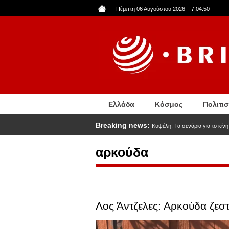
Παράκαμψη
Πέμπτη 06 Αυγούστου 2026
-
7:04:51
προς
το
κυρίως
περιεχόμενο
Ελλάδα
Κόσμος
Πολιτι
Breaking news:
Κυψέλη: Τα σενάρια για το κίν
αρκούδα
Λος Άντζελες: Αρκούδα ζεστ