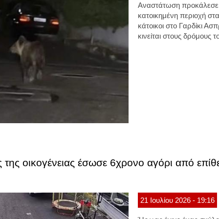
Αναστάτωση προκάλεσε 
κατοικημένη περιοχή στα
κάτοικοι στο Γαρδίκι Ασ
κινείται στους δρόμους τ
ς της οικογένειας έσωσε 6χρονο αγόρι από επί
21
Ιουλίου
2026
- 19:16