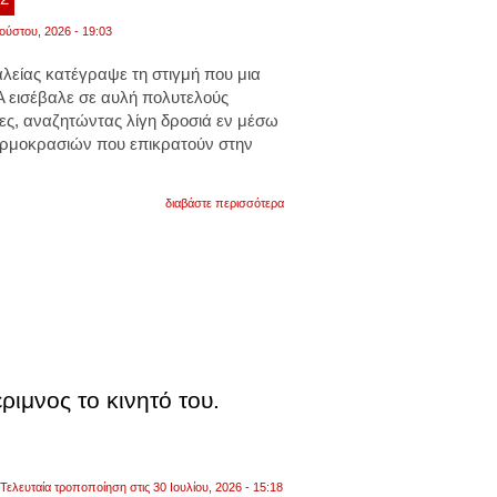
ούστου, 2026 - 19:03
λείας κατέγραψε τη στιγμή που μια
 εισέβαλε σε αυλή πολυτελούς
λες, αναζητώντας λίγη δροσιά εν μέσω
ερμοκρασιών που επικρατούν στην
για
διαβάστε περισσότερα
λος
άντζελες:
αρκούδα
ζεστάθηκε
και
έριξε
μια
βουτιά
σε
σπα
πολυτελούς
ιμνος το κινητό του.
κατοικίας.
βίντεο
Τελευταία τροποποίηση στις 30 Ιουλίου, 2026 - 15:18