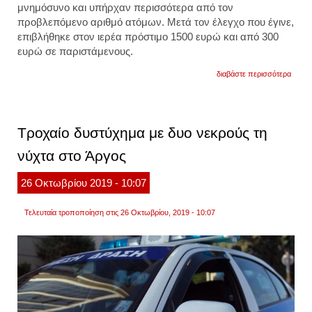
μνημόσυνο και υπήρχαν περισσότερα από τον
προβλεπόμενο αριθμό ατόμων. Μετά τον έλεγχο που έγινε,
επιβλήθηκε στον ιερέα πρόστιμο 1500 ευρώ και από 300
ευρώ σε παριστάμενους.
για
διαβάστε περισσότερα
πρόστ
σε
ιερέα
και
παρισ
Τροχαίο δυστύχημα με δυο νεκρούς τη
χωριο
του
νύχτα στο Άργος
άργου
26
Οκτωβρίου
2019
- 10:07
Τελευταία τροποποίηση στις 26 Οκτωβρίου, 2019 - 10:07