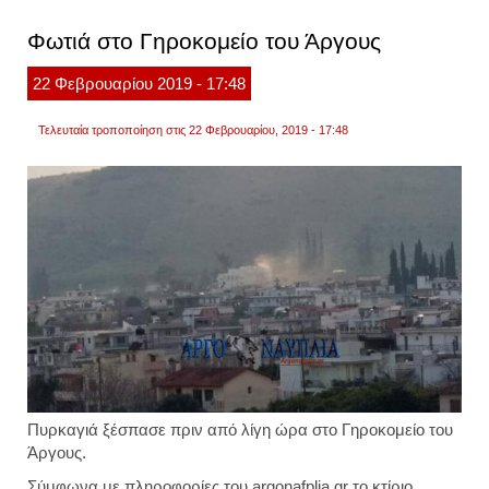
ένας
νεκρό
Φωτιά στο Γηροκομείο του Άργους
σε
τροχα
-
22
Φεβρουαρίου
2019
- 17:48
εκσφε
από
το
Τελευταία τροποποίηση στις 22 Φεβρουαρίου, 2019 - 17:48
φορτη
(φωτο
Πυρκαγιά ξέσπασε πριν από λίγη ώρα στο Γηροκομείο του
Άργους.
Σύμφωνα με πληροφορίες του argonafplia.gr το κτίριο