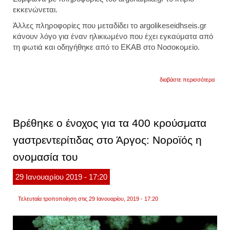
εκκενώνεται.
Άλλες πληροφορίες που μεταδίδει το argolikeseidhseis.gr
κάνουν λόγο για έναν ηλικιωμένο που έχει εγκαύματα από
τη φωτιά και οδηγήθηκε από το ΕΚΑΒ στο Νοσοκομείο.
για
διαβάστε περισσότερα
φωτιά
στο
γηροκ
του
άργου
Βρέθηκε ο ένοχος για τα 400 κρούσματα
γαστρεντερίτιδας στο Άργος: Νοροϊός η
ονομασία του
29
Ιανουαρίου
2019
- 17:20
Τελευταία τροποποίηση στις 29 Ιανουαρίου, 2019 - 17:20