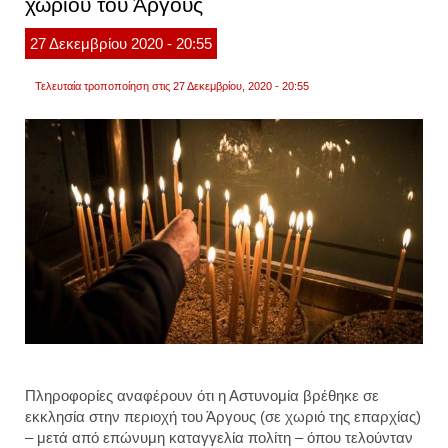
χωριού του Άργους
μακρι
από
την
27
Δεκεμβρίου
2020
- 20:55
αθήνα
Τελευταία τροποποίηση στις 27 Δεκεμβρίου, 2020 - 20:55
Πληροφορίες αναφέρουν ότι η Αστυνομία βρέθηκε σε
εκκλησία στην περιοχή του Άργους (σε χωριό της επαρχίας)
– μετά από επώνυμη καταγγελία πολίτη – όπου τελούνταν