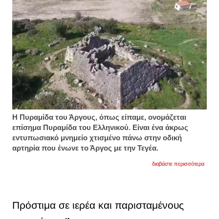
H Πυραμίδα του Άργους, όπως είπαμε, ονομάζεται
επίσημα Πυραμίδα του Ελληνικού. Είναι ένα άκρως
εντυπωσιακό μνημείο χτισμένο πάνω στην οδική
αρτηρία που ένωνε το Άργος με την Τεγέα.
για
διαβάστε περισσότερα
η
άγνω
πυραμ
της
ελλάδ
Πρόστιμα σε ιερέα και παρισταμένους
δυο
ώρες