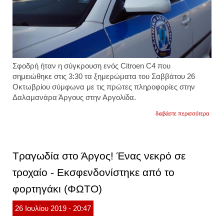
Σφοδρή ήταν η σύγκρουση ενός Citroen C4 που
σημειώθηκε στις 3:30 τα ξημερώματα του Σαββάτου 26
Οκτωβρίου σύμφωνα με τις πρώτες πληροφορίες στην
Δαλαμανάρα Άργους στην Αργολίδα.
για
διαβάστε περισσότερα
τροχα
δυστύ
με
δυο
νεκρο
Τραγωδία στο Άργος! Ένας νεκρό σε
τη
νύχτα
τροχαίο - Εκσφενδονίστηκε από το
στο
άργος
φορτηγάκι (ΦΩΤΟ)
26
Ιουλίου
2019
- 20:47