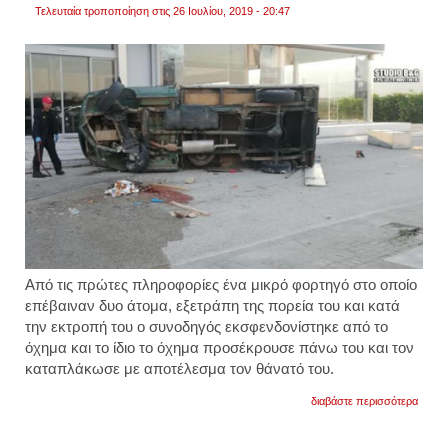
Τελευταία τροποποίηση στις 26 Ιουλίου, 2019 - 20:47
Από τις πρώτες πληροφορίες ένα μικρό φορτηγό στο οποίο
επέβαιναν δυο άτομα, εξετράπη της πορεία του και κατά
την εκτροπή του ο συνοδηγός εκσφενδονίστηκε από το
όχημα και το ίδιο το όχημα προσέκρουσε πάνω του και τον
καταπλάκωσε με αποτέλεσμα τον θάνατό του.
για
διαβάστε περισσότερα
τραγω
στο
άργος