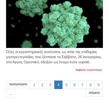
Όλες οι εργαστηριακές αναλύσεις ως αιτία της επιδημίας
γαστρεντερίτιδας που ξέσπασε το Σάββατο, 26 Ιανουαρίου,
στο Άργος Ορεστικό, έδειξαν ως ένοχο έναν
νοροϊό.
για
διαβάστε περισσότερα
βρέθη
ο
ένοχο
για
προηγούμενη
1
2
3
4
5
6
7
8
9
τα
400
επόμενη
…
κρούσ
γαστρε
στο
άργος
νοροϊ