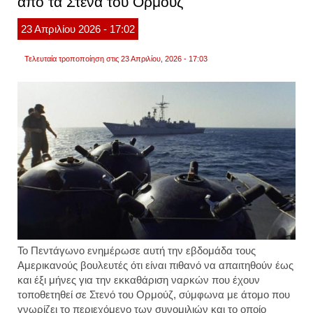
από τα Στενά του Ορμούζ
επιβα
από
23
Απριλίου
2026
- 17:02
το
μολυσ
πλοίο
Τελευταία τροποποίηση στις 23 Απριλίου, 2026 - 17:03
Το
Πεντάγωνο
ενημέρωσε αυτή την εβδομάδα τους
Αμερικανούς βουλευτές ότι είναι πιθανό να απαιτηθούν έως
και έξι μήνες για την εκκαθάριση ναρκών που έχουν
τοποθετηθεί σε Στενό του Ορμούζ
, σύμφωνα με άτομο που
γνωρίζει το περιεχόμενο των συνομιλιών και το οποίο