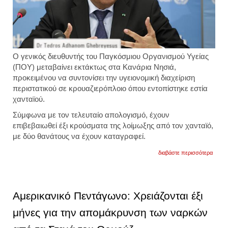
Ο γενικός διευθυντής του Παγκόσμιου Οργανισμού Υγείας
(ΠΟΥ) μεταβαίνει εκτάκτως στα Κανάρια Νησιά,
προκειμένου να συντονίσει την υγειονομική διαχείριση
περιστατικού σε κρουαζιερόπλοιο όπου εντοπίστηκε εστία
χανταϊού.
Σύμφωνα με τον τελευταίο απολογισμό, έχουν
επιβεβαιωθεί έξι κρούσματα της λοίμωξης από τον χανταϊό,
με δύο θανάτους να έχουν καταγραφεί.
για
διαβάστε περισσότερα
κανάρ
νησιά:
ο
επικε
του
Αμερικανικό Πεντάγωνο: Χρειάζονται έξι
που
θα
μήνες για την απομάκρυνση των ναρκών
συντο
την
απομ