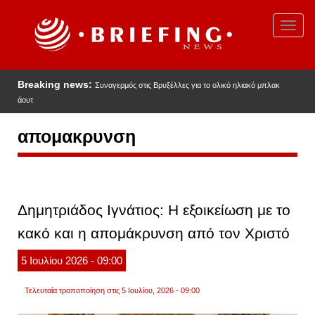
Παράκαμψη
προς
Toggl
το
navig
κυρίως
περιεχόμενο
Breaking news:
Συναγερμός στις Βρυξέλλες για το ολικό ηλιακό μπλακ
άουτ
απομακρυνση
Δημητριάδος Ιγνάτιος: H εξοικείωση με το
κακό και η απομάκρυνση από τον Χριστό
5
Ιουλίου
2026
- 09:00
Τελευταία τροποποίηση στις 5 Ιουλίου, 2026 - 09:00