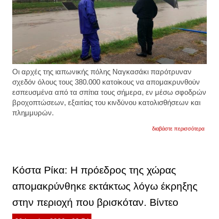
Οι αρχές της ιαπωνικής πόλης
Ναγκασάκι
παρότρυναν
σχεδόν όλους τους
380.000 κατοίκους να απομακρυνθούν
εσπευσμένα από τα σπίτια τους
σήμερα, εν
μέσω σφοδρών
βροχοπτώσεων
, εξαιτίας του κινδύνου
κατολισθήσεων και
πλημμυρών.
για
διαβάστε περισσότερα
ναγκα
έκτακ
απομ
380.0
κατοί
Κόστα Ρίκα: Η πρόεδρος της χώρας
εξαιτί
κινδύ
απομακρύνθηκε εκτάκτως λόγω έκρηξης
κατολ
στην περιοχή που βρισκόταν. Βίντεο