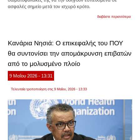
ασφαλές σημείο μετά τον ισχυρό κρότο.
για
διαβάστε περισσότερα
κόστα
ρίκα:
η
πρόεδ
της
Κανάρια Νησιά: Ο επικεφαλής του ΠΟΥ
χώρα
απομ
θα συντονίσει την απομάκρυνση επιβατών
εκτάκ
λόγω
από το μολυσμένο πλοίο
έκρηξ
στην
περιο
9
Μαΐου
2026
- 13:31
που
βρισκ
βίντεο
Τελευταία τροποποίηση στις 9 Μαΐου, 2026 - 13:33