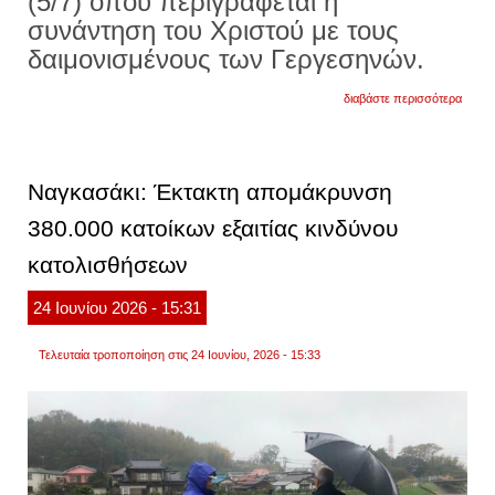
(5/7) όπου περιγράφεται η
συνάντηση του Χριστού με τους
δαιμονισμένους των Γεργεσηνών.
για
διαβάστε περισσότερα
δημητ
ιγνάτι
h
εξοικ
με
Ναγκασάκι: Έκτακτη απομάκρυνση
το
κακό
380.000 κατοίκων εξαιτίας κινδύνου
και
η
κατολισθήσεων
απομ
από
τον
24
Ιουνίου
2026
- 15:31
χριστ
Τελευταία τροποποίηση στις 24 Ιουνίου, 2026 - 15:33