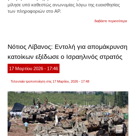
μίλησε υπό καθεστώς ανωνυμίας λόγω της ευαισθησίας
των πληροφοριών στο AP.
για
διαβάστε περισσότερα
αμερι
πεντά
χρειάζ
έξι
μήνες
Νότιος Λίβανος: Εντολή για απομάκρυνση
για
την
κατοίκων εξέδωσε ο Ισραηλινός στρατός
απομ
των
ναρκ
17
Μαρτίου
2026
- 17:46
από
τα
στενά
Τελευταία τροποποίηση στις 17 Μαρτίου, 2026 - 17:48
του
ορμού