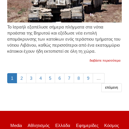
Το Ισραήλ εξαπέλυσε σήμερα πλήγματα στα νότια
προάστια της Βηρυτού και εξέδωσε νέα εντολή
απομάκρυνσης των κατοίκων ενός τεράστιου τμήματος του
νότιου Λιβάνου, καθώς περισσότεροι από ένα εκατομμύριο
κάτοικοι έχουν ήδη εκτοπιστεί σε όλη τη χώρα.
για
διαβάστε περισσότερα
νότιος
λίβανο
εντολ
για
1
2
3
4
5
6
7
8
9
…
απομ
κατοί
επόμενη
εξέδω
ο
ισραη
στρατ
Media
Αθλητισμός
Ελλάδα
Εφημερίδες
Κόσμος