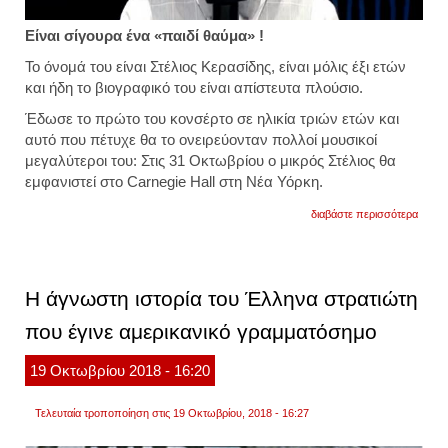
Είναι σίγουρα ένα «παιδί θαύμα» !
Το όνομά του είναι Στέλιος Κερασίδης, είναι μόλις έξι ετών
και ήδη το βιογραφικό του είναι απίστευτα πλούσιο.
Έδωσε το πρώτο του κονσέρτο σε ηλικία τριών ετών και
αυτό που πέτυχε θα το ονειρεύονταν πολλοί μουσικοί
μεγαλύτεροι του: Στις 31 Οκτωβρίου ο μικρός Στέλιος θα
εμφανιστεί στο Carnegie Hall στη Νέα Υόρκη.
για
διαβάστε περισσότερα
αυτό
το
6χρον
ελλη
έχει
Η άγνωστη ιστορία του Έλληνα στρατιώτη
ήδη
κατακ
που έγινε αμερικανικό γραμματόσημο
την
αμερι
και
19
Οκτωβρίου
2018
- 16:20
τώρα
τον
γνωρί
Τελευταία τροποποίηση στις 19 Οκτωβρίου, 2018 - 16:27
και
η