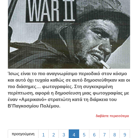
ελλάδ
Ίσως είναι το πιο αναγνωρίσιμο περιοδικό στον κόσμο
και αυτό όχι τυχαία καθώς σε αυτό δημοσιεύθηκαν και οι
πιο διάσημες… φωτογραφίες. Στη συγκεκριμένη
περίπτωση, αφορά η δημοσίευση μιας φωτογραφίας με
έναν «Αμερικανό» στρατιώτη κατά τη διάρκεια του
Β'Παγκοσμίου Πολέμου.
για
διαβάστε περισσότερα
η
άγνω
ιστορί
του
προηγούμενη
1
2
3
4
5
6
7
8
9
έλλην