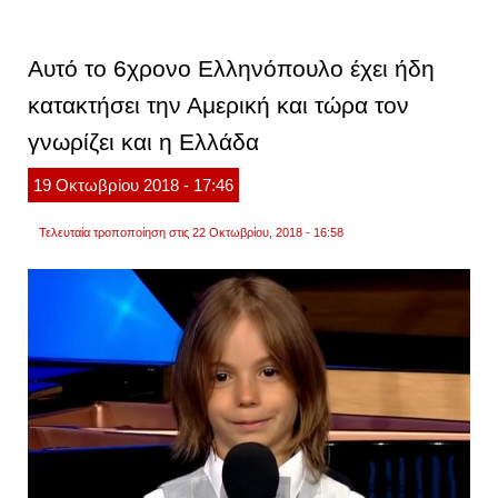
η
ομογέ
στις
εκλογ
Αυτό το 6χρονο Ελληνόπουλο έχει ήδη
των
ηπα
κατακτήσει την Αμερική και τώρα τον
γνωρίζει και η Ελλάδα
19
Οκτωβρίου
2018
- 17:46
Τελευταία τροποποίηση στις 22 Οκτωβρίου, 2018 - 16:58