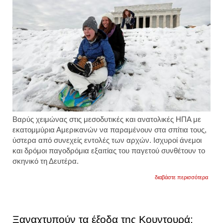
Βαρύς χειμώνας στις μεσοδυτικές και ανατολικές ΗΠΑ με
εκατομμύρια Αμερικανών να παραμένουν στα σπίτια τους,
ύστερα από συνεχείς εντολές των αρχών. Ισχυροί άνεμοι
και δρόμοι παγοδρόμια εξαιτίας του παγετού συνθέτουν το
σκηνικό τη Δευτέρα.
για
διαβάστε περισσότερα
αρκτι
ψύχο
στην
αμερικ
κλείνο
Ξαναχτυπούν τα έξοδα της Κουντουρά:
στα