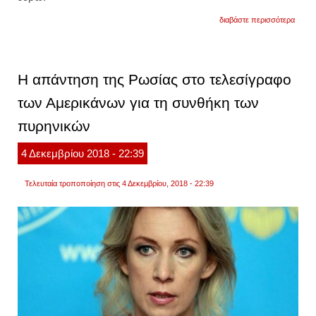
για
διαβάστε περισσότερα
ξαναχ
τα
έξοδα
της
κουντ
Η απάντηση της Ρωσίας στο τελεσίγραφο
18.43
ευρώ
των Αμερικάνων για τη συνθήκη των
για
ταξίδι
πυρηνικών
στην
αμερι
4
Δεκεμβρίου
2018
- 22:39
Τελευταία τροποποίηση στις 4 Δεκεμβρίου, 2018 - 22:39