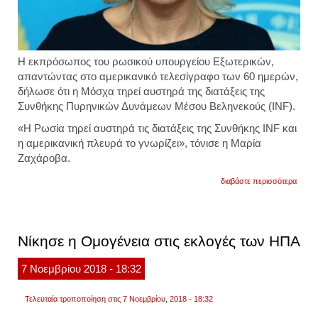
H εκπρόσωπος του ρωσικού υπουργείου Εξωτερικών,
απαντώντας στο αμερικανικό τελεσίγραφο των 60 ημερών,
δήλωσε ότι η Μόσχα τηρεί αυστηρά της διατάξεις της
Συνθήκης Πυρηνικών Δυνάμεων Μέσου Βεληνεκούς (INF).
«Η Ρωσία τηρεί αυστηρά τις διατάξεις της Συνθήκης INF και
η αμερικανική πλευρά το γνωρίζει», τόνισε η Μαρία
Ζαχάροβα.
για
διαβάστε περισσότερα
η
απάν
της
ρωσία
στο
Νίκησε η Ομογένεια στις εκλογές των ΗΠΑ
τελεσ
των
αμερι
7
Νοεμβρίου
2018
- 18:32
για
τη
συνθ
Τελευταία τροποποίηση στις 7 Νοεμβρίου, 2018 - 18:32
των
πυρη