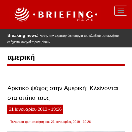
Παράκαμψη
προς
Toggl
το
navig
κυρίως
περιεχόμενο
Breaking news:
Αυτην την «κρυφή» λειτουργία του κλειδιού αυτοκινήτου,
ελάχιστοι οδηγοί τη γνωρίζουν
αμερική
Αρκτικό ψύχος στην Αμερική: Κλείνονται
στα σπίτια τους
21
Ιανουαρίου
2019
- 19:26
Τελευταία τροποποίηση στις 21 Ιανουαρίου, 2019 - 19:26