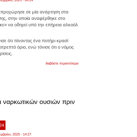
ξεπέρασαν
τις
προχώρησε σε μία ανάρτηση στα
285.500
σης, στην οποία αναφέρθηκε στο
κε» να οδηγεί υπό την επήρεια αλκοόλ
ισε ότι πίνοντας ένα ποτήρι κρασί
τρεπτό όριο, ενώ τόνισε ότι ο νόμος
ρίσεις.
για
διαβάστε περισσότερα
η
ελεονώρα
ζουγανέλη
«πιάστηκε»
να
οδηγεί
υπό
την
αι ναρκωτικών ουσιών πριν
επήρεια
αλκοόλ.
η
πρώτη
ανάρτησή
:24
της
εμβρίου, 2025 - 14:27