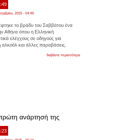
μη
4:49
διάθεσης
αλκοολούχων
κεμβρίου, 2025 - 04:49
ποτών
σε
έφτηκε το βράδυ του Σαββάτου ένα
ανηλίκους
ην Αθήνα όπου η
Ελληνική
ατικά ελέγχους σε οδηγούς για
αλκοόλ και άλλες παραβάσεις.
για
διαβάστε περισσότερα
σύμφωνα
με
τα
νεότερα
στοιχεία
της
ελληνικής
αστυνομίας,
τα
άτομα
που
ελέγχθηκαν
για
 πρώτη ανάρτησή της
μέθη
το
11μηνο
6:23
του
έτους
κεμβρίου, 2025 - 06:24