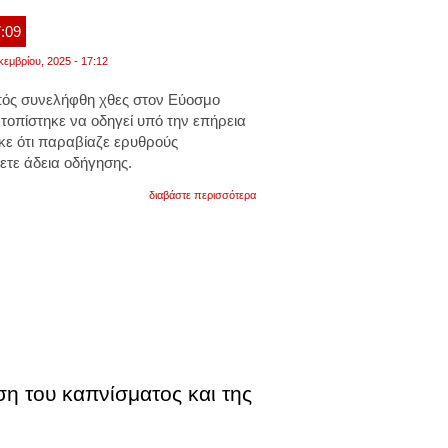
7:09
κεμβρίου, 2025 - 17:12
ός συνελήφθη χθες στον Εύοσμο
τοπίστηκε να οδηγεί υπό την επήρεια
κε ότι παραβίαζε ερυθρούς
θετε άδεια οδήγησης.
για
διαβάστε περισσότερα
θεσσαλονίκη:
σύλληψη
οδηγού
χωρίς
άδεια
οδήγησης
και
που
υπό
την
επήρεια
αλκοόλ
παραβίαζε
ση του καπνίσματος και της
κόκκινα
φανάρια