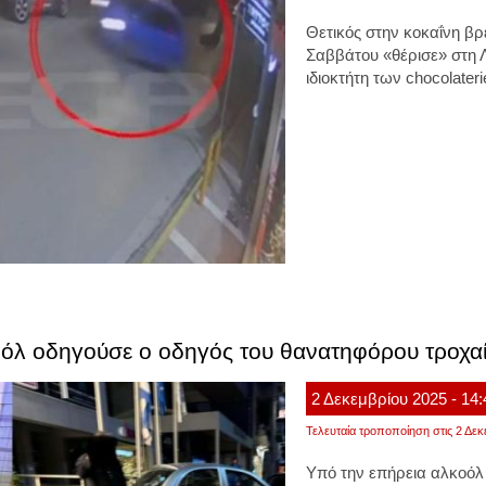
Θετικός στην κοκαΐνη β
Σαββάτου
«θέρισε»
στη 
ιδιοκτήτη των chocolater
οόλ οδηγούσε ο οδηγός του θανατηφόρου τροχα
2
Δεκεμβρίου
2025
- 14
Τελευταία τροποποίηση στις 2 Δεκ
Υπό την επήρεια
αλκοόλ