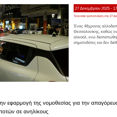
27
Δεκεμβρίου
2025
- 1
Τελευταία τροποποίηση στις 27 Δε
Ένας 48χρονος αλλοδαπ
Θεσσαλονίκης, καθώς εν
αλκοόλ, ενώ διαπιστώθη
σηματοδότες και δεν διέ
 την εφαρμογή της νομοθεσίας για την απαγόρευ
ποτών σε ανηλίκους