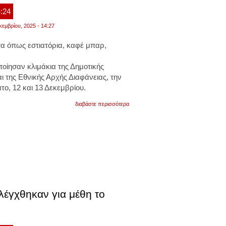
4:24
κεμβρίου, 2025 - 14:27
τα όπως
εστιατόρια, καφέ μπαρ,
οίησαν
κλιμάκια
της Δημοτικής
ι της Εθνικής Αρχής Διαφάνειας, την
ο, 12 και 13 Δεκεμβρίου.
για
διαβάστε περισσότερα
οι
έλεγχοι
έγιναν
με
στόχο
την
εφαρμογή
της
νομοθεσίας
για
την
λέγχθηκαν για μέθη το
απαγόρευση
του
καπνίσματος
και
της