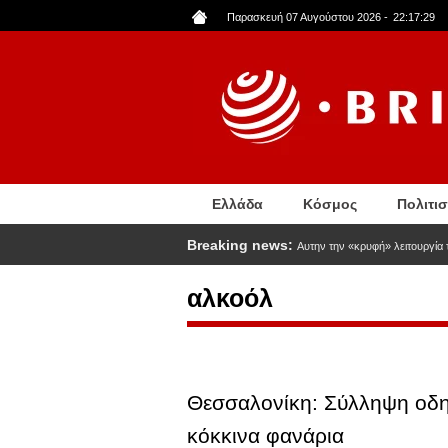
Παράκαμψη
Παρασκευή 07 Αυγούστου 2026
-
22:17:30
προς
το
κυρίως
περιεχόμενο
Ελλάδα
Κόσμος
Πολιτι
Breaking news:
Αυτην την «κρυφή» λειτουργία τ
αλκοόλ
Θεσσαλονίκη: Σύλληψη οδηγ
κόκκινα φανάρια