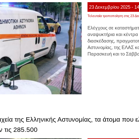
23
Δεκεμβρίου
2025
- 1
Τελευταία τροποποίηση στις 23 Δε
Ελέγχους
σε καταστήμα
αναψυκτήρια και κέντρα
διασκέδασης,
πραγματοπ
Αστυνομίας, της ΕΛΑΣ κα
Παρασκευή και το Σάββατ
χεία της Ελληνικής Αστυνομίας, τα άτομα που ε
ν τις 285.500