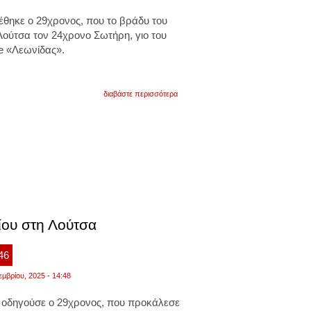
ρέθηκε ο 29χρονος, που
το βράδυ του
Λούτσα
τον 24χρονο Σωτήρη, γιο του
ie «Λεωνίδας».
για
διαβάστε περισσότερα
αυτή
είναι
η
δεύτερη
φορά
που
ο
29χρονος
είχε
κάνει
ταυτόχρονη
χρήση
ίου στη Λούτσα
και
ναρκωτικών
ουσιών
:46
πριν
πιάσει
εμβρίου, 2025 - 14:48
τιμόνι
οδηγούσε ο 29χρονος, που προκάλεσε