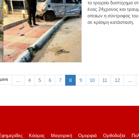
το
τροχαίο δυστύχημα
στ
ένας 24χρονος και τραυμ
οποίων η σύντροφος του 
σε κρίσιμη κατάσταση.
μενη
…
4
5
6
7
8
9
10
11
12
…
Εφημερίδες
Κόσμος
Μαγειρική
Ομορφιά
Ορθοδοξία
Πολ