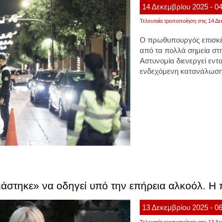
14
Δεκεμβρίου
2025
- 0
Τελευταία τροποποίηση στις 14 Δε
Ο πρωθυπουργό
ς
επισκ
από τα πολλά σημεία στ
Αστυνομία
διενεργεί εντ
ενδεχόμενη
κατανάλωση 
άστηκε» να οδηγεί υπό την επήρεια αλκοόλ. Η
13
Δεκεμβρίου
2025
- 0
Τελευταία τροποποίηση στις 13 Δε