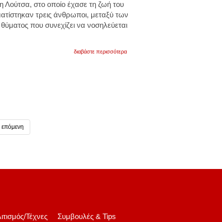
η Λούτσα
, στο οποίο έχασε τη ζωή του
ατίστηκαν τρεις άνθρωποι, μεταξύ των
θύματος που συνεχίζει να νοσηλεύεται
για
διαβάστε περισσότερα
κάτω
από
την
επήρεια
αλκοόλ
οδηγούσε
ο
οδηγός
του
θανατηφόρου
επόμενη
τροχαίου
στη
λούτσα
ιτισμός/Τέχνες
Συμβουλές & Tips