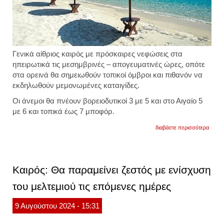
Γενικά αίθριος καιρός με πρόσκαιρες νεφώσεις στα
ηπειρωτικά τις μεσημβρινές – απογευματινές ώρες, οπότε
στα ορεινά θα σημειωθούν τοπικοί όμβροι και πιθανόν να
εκδηλωθούν μεμονωμένες καταιγίδες.
Οι άνεμοι θα πνέουν βορειοδυτικοί 3 με 5 και στο Αιγαίο 5
με 6 και τοπικά έως 7 μποφόρ.
για
διαβάστε περισσότερα
υψηλέ
θερμο
το
τριήμ
του
Καιρός: Θα παραμείνει ζεστός με ενίσχυση
αγίου
πνεύμ
του μελτεμιού τις επόμενες ημέρες
αναλυ
πρόγ
του
9
Αυγούστου
2024
- 15:31
καιρο