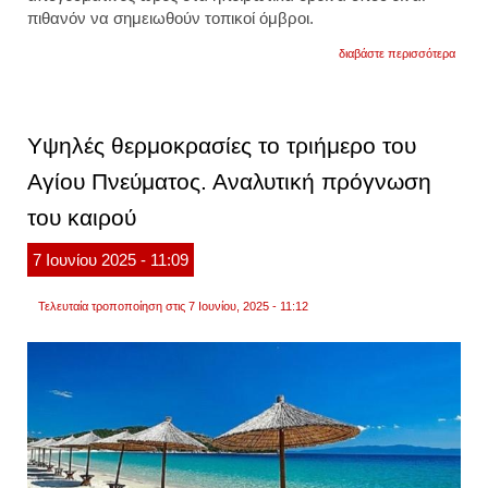
πιθανόν να σημειωθούν τοπικοί όμβροι.
για
διαβάστε περισσότερα
τους
37°c
θα
αγγίξε
η
Υψηλές θερμοκρασίες το τριήμερο του
θερμο
αναλυ
Αγίου Πνεύματος. Αναλυτική πρόγνωση
πρόγ
του
του καιρού
καιρο
7
Ιουνίου
2025
- 11:09
Τελευταία τροποποίηση στις 7 Ιουνίου, 2025 - 11:12