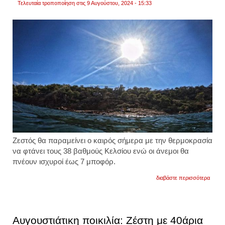
Τελευταία τροποποίηση στις 9 Αυγούστου, 2024 - 15:33
Ζεστός θα παραμείνει ο καιρός σήμερα με την θερμοκρασία
να φτάνει τους 38 βαθμούς Κελσίου ενώ οι άνεμοι θα
πνέουν ισχυροί έως 7 μποφόρ.
για
διαβάστε περισσότερα
καιρός
θα
παραμ
ζεστό
με
Αυγουστιάτικη ποικιλία: Ζέστη με 40άρια
ενίσχ