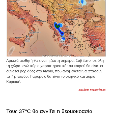
Αρκετά αισθητή θα είναι η ζέστη σήμερα, Σάββατο, σε όλη
τη χώρα, ενώ κύριο χαρακτηριστικό του καιρού θα είναι οι
δυνατοί βοριάδες στο Αιγαίο, που αναμένεται να φτάσουν
τα 7 μποφόρ. Παρόμοιο θα είναι το σκηνικό και αύριο
Κυριακή.
για
διαβάστε περισσότερα
ζέστη
και
ισχυρ
μελτέμ
στο
Τους 37°C θα αγγίξει η θερμοκρασία.
αιγαίο