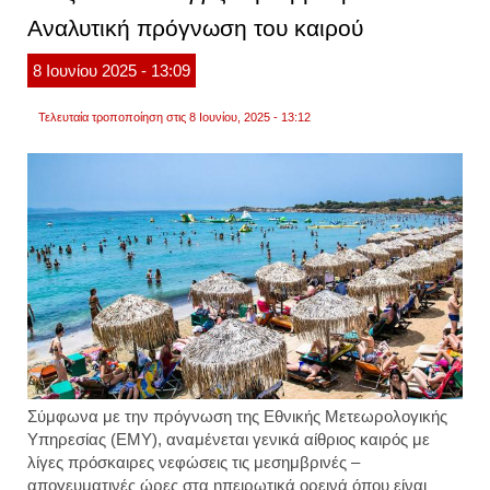
αναλυ
Αναλυτική πρόγνωση του καιρού
πρόγ
του
καιρο
8
Ιουνίου
2025
- 13:09
Τελευταία τροποποίηση στις 8 Ιουνίου, 2025 - 13:12
Σύμφωνα με την πρόγνωση της Εθνικής Μετεωρολογικής
Υπηρεσίας (ΕΜΥ), αναμένεται γενικά αίθριος καιρός με
λίγες πρόσκαιρες νεφώσεις τις μεσημβρινές –
απογευματινές ώρες στα ηπειρωτικά ορεινά όπου είναι