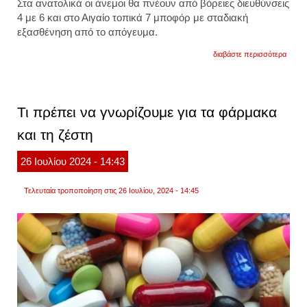
Στα ανατολικά οι άνεμοι θα πνέουν από βόρειες διευθύνσεις
4 με 6 και στο Αιγαίο τοπικά 7 μποφόρ με σταδιακή
εξασθένηση από το απόγευμα.
για
διαβάστε περισσότερα
αυγου
ποικιλ
ζέστη
με
40άρι
Τι πρέπει να γνωρίζουμε για τα φάρμακα
αλλά
και
και τη ζέστη
καταιγ
τις
επόμε
26
Ιουλίου
2024
- 14:43
μέρες
Τελευταία τροποποίηση στις 26 Ιουλίου, 2024 - 14:45