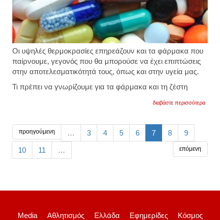
Oι υψηλές θερμοκρασίες επηρεάζουν και τα φάρμακα που
παίρνουμε, γεγονός που θα μπορούσε να έχει επιπτώσεις
στην αποτελεσματικότητά τους, όπως και στην υγεία μας.
Τι πρέπει να γνωρίζουμε για τα φάρμακα και τη ζέστη
για
διαβάστε περισσότερα
τι
πρέπε
να
γνωρί
προηγούμενη
…
3
4
5
6
7
8
9
για
τα
επόμενη
10
11
…
φάρμ
και
τη
ζέστη
Media
Αθλητισμός
Ελλάδα
Εφημερίδες
Κόσμος