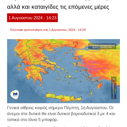
του
αλλά και καταιγίδες τις επόμενες μέρες
μελτε
τις
επόμε
1
Αυγούστου
2024
- 14:23
ημέρε
Τελευταία τροποποίηση στις 1 Αυγούστου, 2024 - 14:24
Γενικά αίθριος καιρός σήμερα Πέμπτη, 1η Αυγούστου. Οι
άνεμοι στα δυτικά θα είναι δυτικοί βορειοδυτικοί 3 με 4 και
τοπικά στο Ιόνιο 5 μποφόρ.